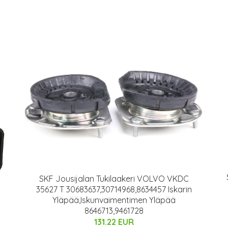
SKF Jousijalan Tukilaakeri VOLVO VKDC
35627 T 30683637,30714968,8634457 Iskarin
Yläpää,Iskunvaimentimen Yläpää
8646713,9461728
131.22 EUR