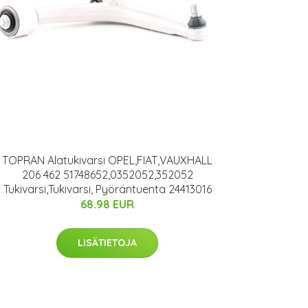
TOPRAN Alatukivarsi OPEL,FIAT,VAUXHALL
206 462 51748652,0352052,352052
Tukivarsi,Tukivarsi, Pyöräntuenta 24413016
68.98 EUR
LISÄTIETOJA