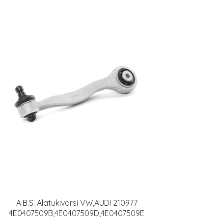
A.B.S. Alatukivarsi VW,AUDI 210977
4E0407509B,4E0407509D,4E0407509E