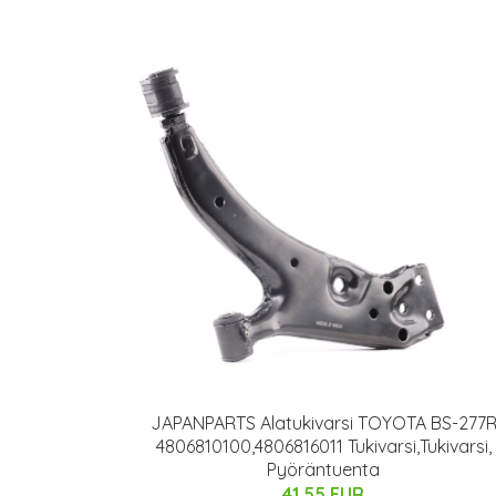
JAPANPARTS Alatukivarsi TOYOTA BS-277
4806810100,4806816011 Tukivarsi,Tukivarsi,
Pyöräntuenta
41.55 EUR