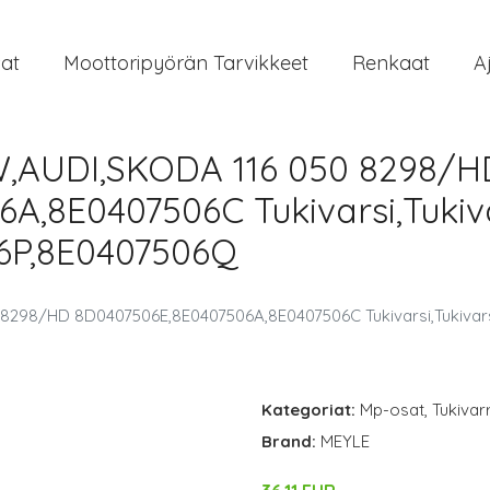
at
Moottoripyörän Tarvikkeet
Renkaat
A
W,AUDI,SKODA 116 050 8298/H
A,8E0407506C Tukivarsi,Tukiv
6P,8E0407506Q
 8298/HD 8D0407506E,8E0407506A,8E0407506C Tukivarsi,Tukivars
Kategoriat:
Mp-osat
,
Tukivar
Brand:
MEYLE