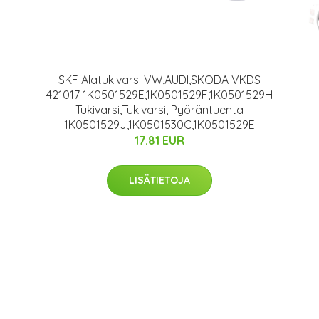
SKF Alatukivarsi VW,AUDI,SKODA VKDS
421017 1K0501529E,1K0501529F,1K0501529H
Tukivarsi,Tukivarsi, Pyöräntuenta
1K0501529J,1K0501530C,1K0501529E
17.81 EUR
LISÄTIETOJA