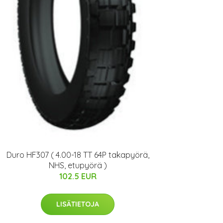
Duro HF307 ( 4.00-18 TT 64P takapyörä,
NHS, etupyörä )
102.5 EUR
LISÄTIETOJA