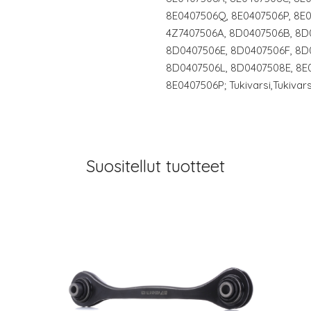
8E0407506Q, 8E0407506P, 8E0
4Z7407506A, 8D0407506B, 8D
8D0407506E, 8D0407506F, 8D
8D0407506L, 8D0407508E, 8E
8E0407506P; Tukivarsi,Tukivar
Suositellut tuotteet