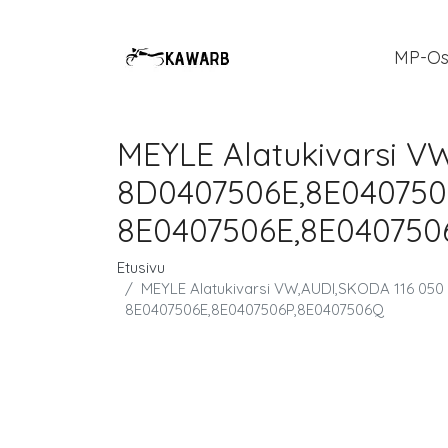
MP-Os
MEYLE Alatukivarsi V
8D0407506E,8E0407506
8E0407506E,8E040750
Etusivu
MEYLE Alatukivarsi VW,AUDI,SKODA 116 050
8E0407506E,8E0407506P,8E0407506Q