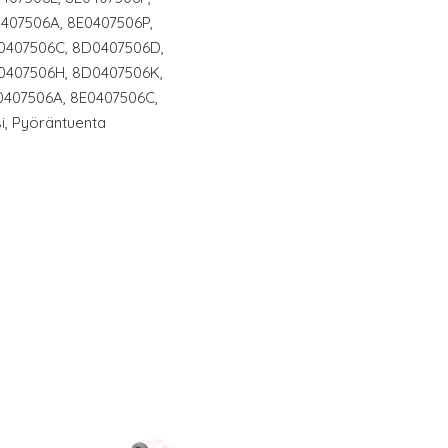
407506A, 8E0407506P,
0407506C, 8D0407506D,
0407506H, 8D0407506K,
0407506A, 8E0407506C,
si, Pyöräntuenta