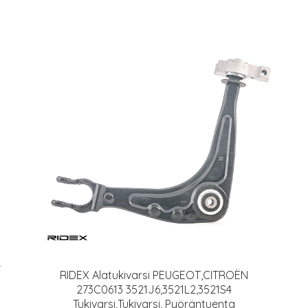
R
RIDEX Alatukivarsi PEUGEOT,CITROËN
273C0613 3521J6,3521L2,3521S4
Tukivarsi,Tukivarsi, Pyöräntuenta