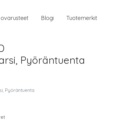
jovarusteet
Blogi
Tuotemerkit
D
arsi, Pyöräntuenta
i, Pyöräntuenta
ret