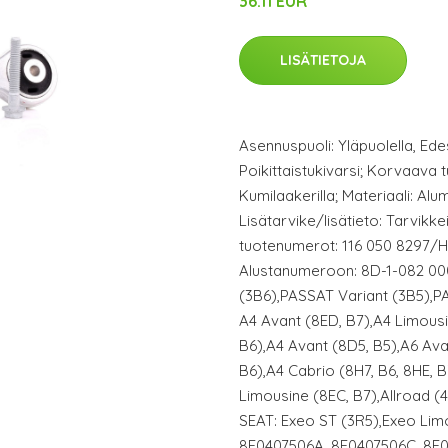
36.11 EUR
LISÄTIETOJA
Asennuspuoli: Yläpuolella, Edes
Poikittaistukivarsi; Korvaava
Kumilaakerilla; Materiaali: Alum
Lisätarvike/lisätieto: Tarvikkeill
tuotenumerot: 116 050 8297/HD;
Alustanumeroon: 8D-1-082 00
(3B6),PASSAT Variant (3B5),P
A4 Avant (8ED, B7),A4 Limousi
B6),A4 Avant (8D5, B5),A6 Ava
B6),A4 Cabrio (8H7, B6, 8HE, 
Limousine (8EC, B7),Allroad 
SEAT: Exeo ST (3R5),Exeo Lim
8E0407506A, 8E0407506C, 8E0