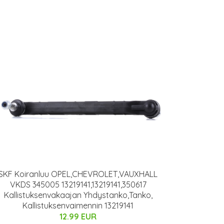
SKF Koiranluu OPEL,CHEVROLET,VAUXHALL
VKDS 345005 13219141,13219141,350617
Kallistuksenvakaajan Yhdystanko,Tanko,
Kallistuksenvaimennin 13219141
12.99 EUR