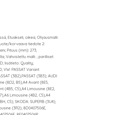
sä, Etuakseli, oikea; Ohjausmalli:
 tuote/korvaava tiedote 2:
iini; Pituus (mm): 273;
a; Vahvistettu malli: ; parilliset
 lisätieto: Quality;
0; VW: PASSAT Variant
ASSAT (3B2),PASSAT (3B3); AUDI:
ne (8D2, B5),A4 Avant (8E5,
nt (4B5, C5),A4 Limousine (8E2,
B7),A6 Limousine (4B2, C5),A4
(4BH, C5); SKODA: SUPERB (3U4);
ousine (3R2); 8D0407506E,
407506E, 8E0407506P,