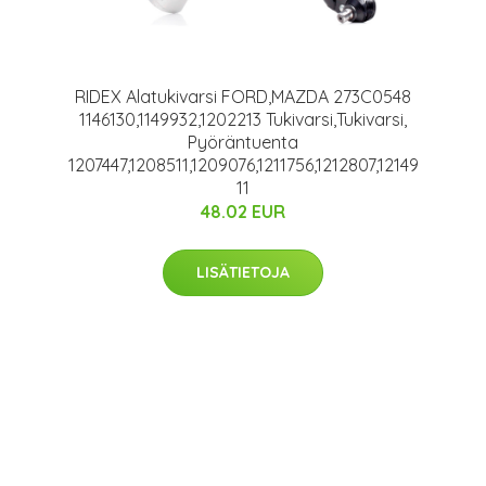
RIDEX Alatukivarsi FORD,MAZDA 273C0548
1146130,1149932,1202213 Tukivarsi,Tukivarsi,
Pyöräntuenta
1207447,1208511,1209076,1211756,1212807,12149
11
48.02 EUR
LISÄTIETOJA