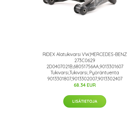
RIDEX Alatukivarsi VW,MERCEDES-BENZ
273C0629
2D0407021B,68051756AA,9013301607
Tukivarsi,Tukivarsi, Pyöräntuenta
9013301807,9013302007,9013302407
68.34 EUR
LISÄTIETOJA