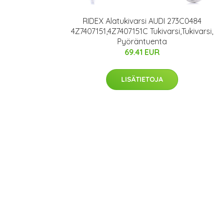
RIDEX Alatukivarsi AUDI 273C0484
4Z7407151,4Z7407151C Tukivarsi,Tukivarsi,
Pyöräntuenta
69.41 EUR
LISÄTIETOJA