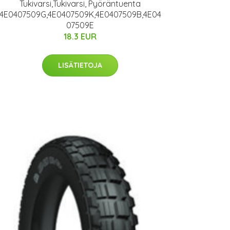
Tukivarsi,Tukivarsi, Pyöräntuenta
4E0407509G,4E0407509K,4E0407509B,4E04
07509E
18.3 EUR
LISÄTIETOJA