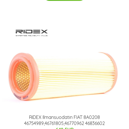
RIDEX Ilmansuodatin FIAT 8A0208
46754989,46761805,46770962 46836602