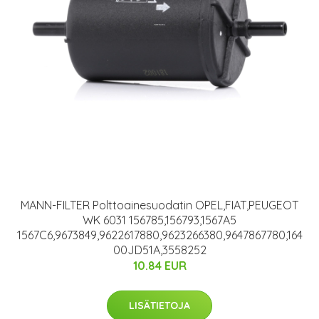
MANN-FILTER Polttoainesuodatin OPEL,FIAT,PEUGEOT
WK 6031 156785,156793,1567A5
1567C6,9673849,9622617880,9623266380,9647867780,164
00JD51A,3558252
10.84 EUR
LISÄTIETOJA