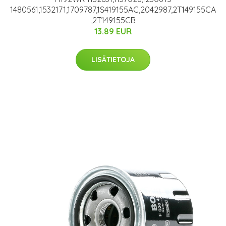
1480561,1532171,1709787,1S419155AC,2042987,2T149155CA
,2T149155CB
13.89 EUR
LISÄTIETOJA