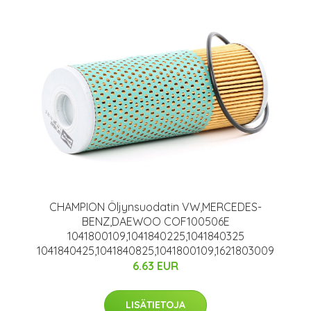
CHAMPION Öljynsuodatin VW,MERCEDES-
BENZ,DAEWOO COF100506E
1041800109,1041840225,1041840325
1041840425,1041840825,1041800109,1621803009
6.63 EUR
LISÄTIETOJA