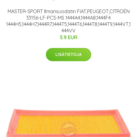
MASTER-SPORT Ilmansuodatin FIAT,PEUGEOT,CITROËN
33156-LF-PCS-MS 1444A4,1444A8,1444F4
1444H5,1444H7,1444R7,1444T5,1444T6,1444T8,1444T9,1444VT,1
444VV
5.9 EUR
LISÄTIETOJA