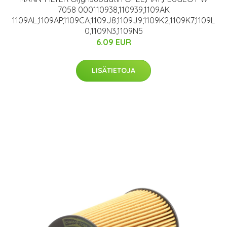
7058 000110938,110939,1109AK
1109AL,1109AP,1109CA,1109J8,1109J9,1109K2,1109K7,1109L
0,1109N3,1109N5
6.09 EUR
LISÄTIETOJA