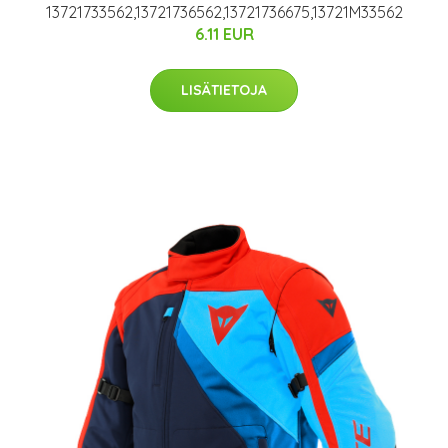
13721733562,13721736562,13721736675,13721M33562
6.11 EUR
LISÄTIETOJA