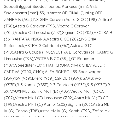
Suodatintyyppi: Suodatinpanos; Korkeus (mm): 92,5;
Sisäläpimitta [mm]: 35; lisätieto: ORIGINAL Quality; OPEL:
ZAFIRA B (A05),INSIGNIA Caravan,Astra G CC (T98),Zafira A
(T98),Astra G Caravan (T98),Vectra C Caravan
(Z02),Vectra C Limousine (Z02),Signum CC (Z03),VECTRA B
(36_),ANTARA,INSIGNIA,Vectra C CC (Z02),INSIGNIA
Stufenheck,ASTRA G Cabriolet (F67),Astra J GTC
(P10),Astra G Coupe (T98),VECTRA B Caravan (31_),Astra G
Limousine (T98),VECTRA B CC (38_),GT Roadster
(M07),Speedster (E01); FIAT: CROMA (194); CHEVROLET:
CAPTIVA (C100, C140); ALFA ROMEO: 159 Sportwagon
(939),159 (939),Brera (939_),SPIDER (939); SAAB: 9-3
(YS3F),9-3 Kombi (YS3F),9-3 Cabriolet (YS3F),9-5 (YS3G),9-
3X; VAUXHALL: Zafira Mk II (B) (A05),Vectra Mk II (C) CC
(Z02),Vectra Mk II (C) Limousine (Z02),Astra Mk IV (G) CC
(T98),Vectra Mk II (C) Kombi (Z02),Signum (Z03),Astra Mk
IV (G) Cabrio (T98),Astra Mk IV (G) Kombi (T98),Zafira Mk I