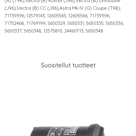
(A) (T98),Vectra (B) Kombi (J96),Vectra (B) Limousine
(J96),Vectra (B) CC (J96),Astra Mk IV (G) Coupe (T98);
71739396, 12579143, 12605565, 12605566, 71739396,
71752468, 71769199, 5650329, 5650331, 5650335, 5650336,
5650337, 5650348, 12575810, 24460713, 5650348
Suositellut tuotteet