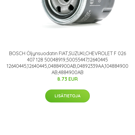
BOSCH Öljynsuodatin FIAT,SUZUKI,CHEVROLET F 026
407 128 50048919,50055447,12640445
12640445,12640445,04884900AB,04892339AA,104884900
AB,4884900AB
8.73 EUR
LISÄTIETOJA