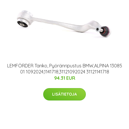
LEMFÖRDER Tanko, Pyöränripustus BMW,ALPINA 13085
01 1092024,1141718,31121092024 31121141718
94.31 EUR
LISÄTIETOJA