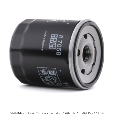
MANN-FILTER Öljynsuodatin OPEL,FIAT,PEUGEOT W