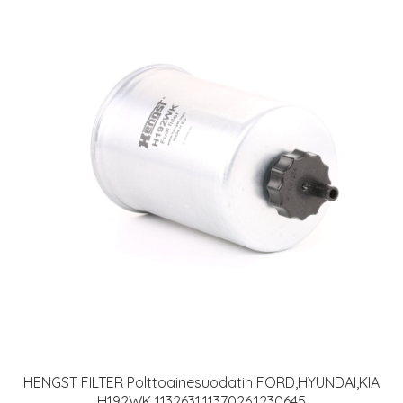
HENGST FILTER Polttoainesuodatin FORD,HYUNDAI,KIA
H192WK 1132631,1137026,1230645