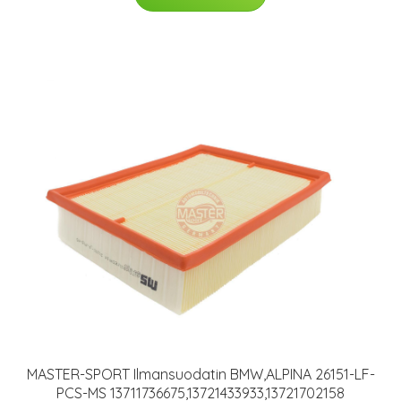
MASTER-SPORT Ilmansuodatin BMW,ALPINA 26151-LF-
PCS-MS 13711736675,13721433933,13721702158