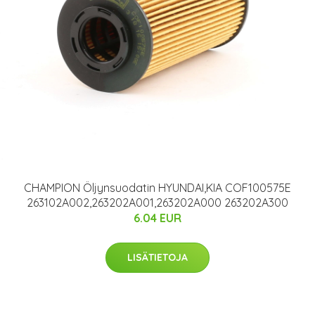
CHAMPION Öljynsuodatin HYUNDAI,KIA COF100575E
263102A002,263202A001,263202A000 263202A300
6.04 EUR
LISÄTIETOJA