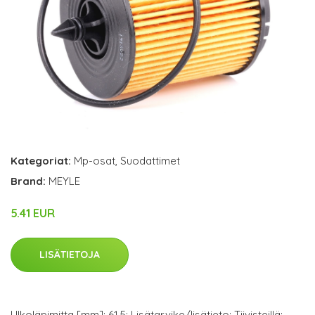
Kategoriat:
Mp-osat
,
Suodattimet
Brand:
MEYLE
5.41 EUR
LISÄTIETOJA
Ulkoläpimitta [mm]: 61,5; Lisätarvike/lisätieto: Tiivisteillä;