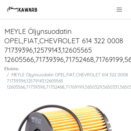
.
MEYLE Öljynsuodatin
OPEL,FIAT,CHEVROLET 614 322 0008
71739396,12579143,12605565
12605566,71739396,71752468,71769199,5
Etusivu
MEYLE Öljynsuodatin OPEL,FIAT,CHEVROLET 614 322 0008
71739396,12579143,12605565
12605566,71739396,71752468,71769199,5650329,5650331,5650