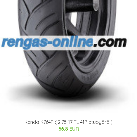
Kenda K764F ( 2.75-17 TL 41P etupyörä )
66.8 EUR