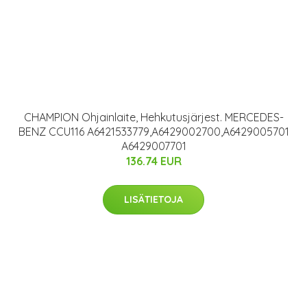
CHAMPION Ohjainlaite, Hehkutusjärjest. MERCEDES-
BENZ CCU116 A6421533779,A6429002700,A6429005701
A6429007701
136.74 EUR
LISÄTIETOJA