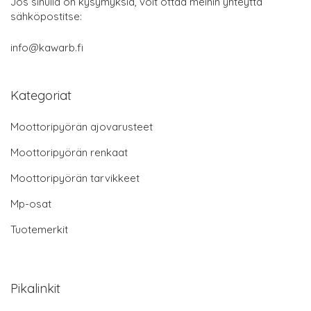
Jos sinulla on kysymyksiä, voit ottaa meihin yhteyttä
sähköpostitse:
info@kawarb.fi
Kategoriat
Moottoripyörän ajovarusteet
Moottoripyörän renkaat
Moottoripyörän tarvikkeet
Mp-osat
Tuotemerkit
Pikalinkit