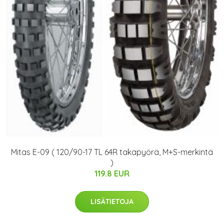
Mitas E-09 ( 120/90-17 TL 64R takapyörä, M+S-merkintä
)
119.8 EUR
LISÄTIETOJA