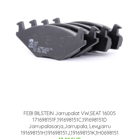
FEBI BILSTEIN Jarrupalat VW,SEAT 16005
171698151F,191698151C,191698151D
Jarrupalasarja,Jarrupala, Levyjarru
191698151H,191698151J,191698151K,1H0698151