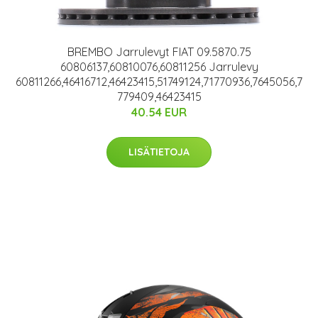
BREMBO Jarrulevyt FIAT 09.5870.75
60806137,60810076,60811256 Jarrulevy
60811266,46416712,46423415,51749124,71770936,7645056,7
779409,46423415
40.54 EUR
LISÄTIETOJA