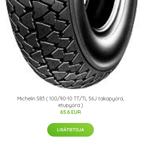
Michelin S83 ( 100/90-10 TT/TL 56J takapyörä,
etupyörä )
65.6 EUR
LISÄTIETOJA