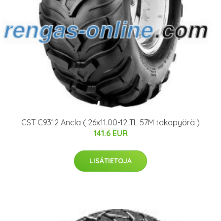
CST C9312 Ancla ( 26x11.00-12 TL 57M takapyörä )
141.6 EUR
LISÄTIETOJA