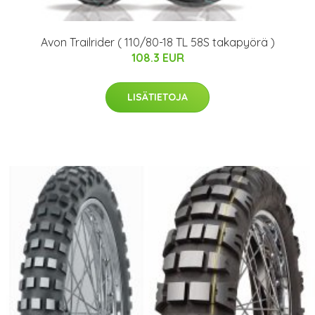
Avon Trailrider ( 110/80-18 TL 58S takapyörä )
108.3 EUR
LISÄTIETOJA