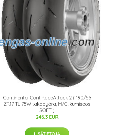
Continental ContiRaceAttack 2 ( 190/55
ZR17 TL 75W takapyörä, M/C, kumiseos
SOFT )
246.3 EUR
LISÄTIETOJA