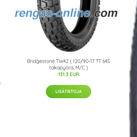
Bridgestone TW42 ( 120/90-17 TT 64S
takapyörä, M/C )
131.3 EUR
F
LISÄTIETOJA