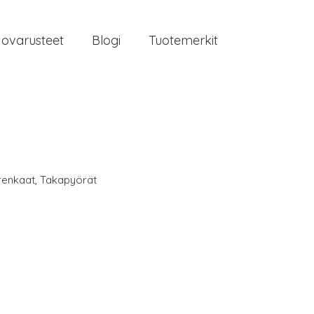
jovarusteet
Blogi
Tuotemerkit
renkaat
,
Takapyörät