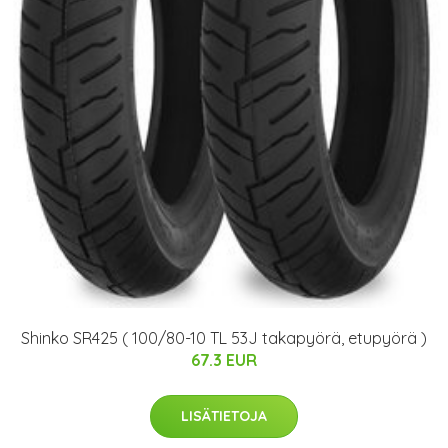
Shinko SR425 ( 100/80-10 TL 53J takapyörä, etupyörä )
67.3 EUR
LISÄTIETOJA