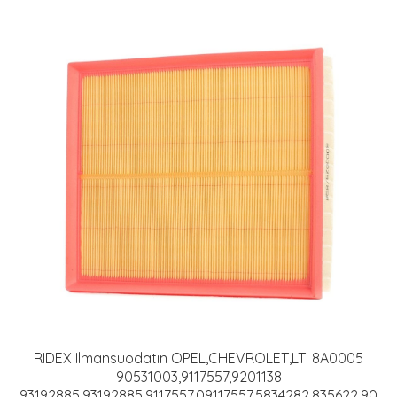
RIDEX Ilmansuodatin OPEL,CHEVROLET,LTI 8A0005
90531003,9117557,9201138
93192885,93192885,9117557,09117557,5834282,835622,90