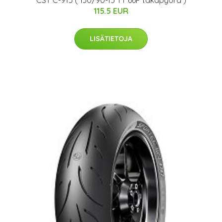
CST C-915 ( 130/90-15 TT 66P takapyörä )
115.5 EUR
LISÄTIETOJA