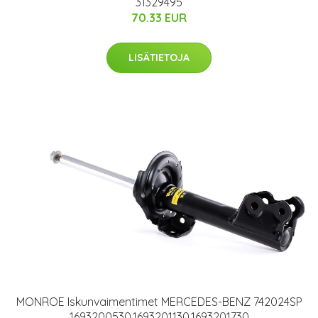
31329495
70.33 EUR
LISÄTIETOJA
MONROE Iskunvaimentimet MERCEDES-BENZ 742024SP
1693200530,1693201130,1693201730