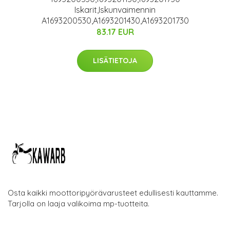
Iskarit,Iskunvaimennin
A1693200530,A1693201430,A1693201730
83.17 EUR
LISÄTIETOJA
Osta kaikki moottoripyörävarusteet edullisesti kauttamme.
Tarjolla on laaja valikoima mp-tuotteita.