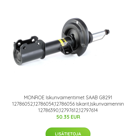
MONROE Iskunvaimentimet SAAB G8291
12786052,12786054,12786056 Iskarit,Iskunvaimennin
12786390,12797612,12797614
50.35 EUR
LISÄTIETOJA