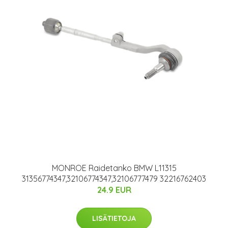
MONROE Raidetanko BMW L11315
31356774347,32106774347,32106777479 32216762403
24.9 EUR
LISÄTIETOJA