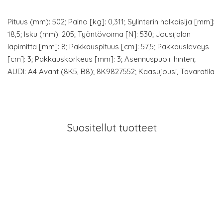
Pituus (mm): 502; Paino [kg]: 0,311; Sylinterin halkaisija [mm]:
18,5; Isku (mm): 205; Työntövoima [N]: 530; Jousijalan
läpimitta [mm]: 8; Pakkauspituus [cm]: 57,5; Pakkausleveys
[cm]: 3; Pakkauskorkeus [mm]: 3; Asennuspuoli: hinten;
AUDI: A4 Avant (8K5, B8); 8K9827552; Kaasujousi, Tavaratila
Suositellut tuotteet