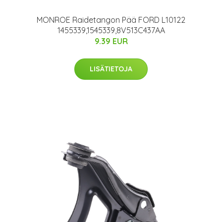
MONROE Raidetangon Pää FORD L10122
1455339,1545339,8V513C437AA
9.39 EUR
LISÄTIETOJA