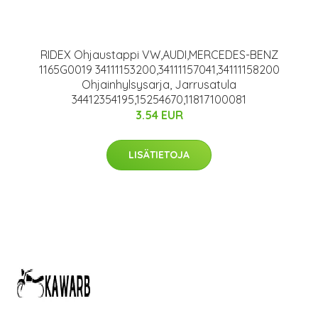
RIDEX Ohjaustappi VW,AUDI,MERCEDES-BENZ
1165G0019 34111153200,34111157041,34111158200
Ohjainhylsysarja, Jarrusatula
34412354195,15254670,11817100081
3.54 EUR
LISÄTIETOJA