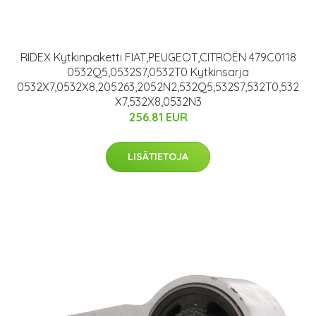
RIDEX Kytkinpaketti FIAT,PEUGEOT,CITROËN 479C0118
0532Q5,0532S7,0532T0 Kytkinsarja
0532X7,0532X8,205263,2052N2,532Q5,532S7,532T0,532
X7,532X8,0532N3
256.81 EUR
LISÄTIETOJA