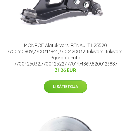
MONROE Alatukivarsi RENAULT L25520
7700310809,7700313944,7700420032 Tukivarsi,Tukivarsi,
Pyöräntuenta
7700425032,7700425227,7701474869,8200123887
31.26 EUR
LISÄTIETOJA