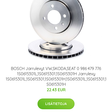
BOSCH Jarrulevyt VW,SKODA,SEAT 0 986 479 776
1S0615301L,1S0615301,1S0615301H Jarrulevy
1S0615301L,1S0615301,1S0615301H,1S0615301L,1S0615301,1
S0615301H
22.43 EUR
LISÄTIETOJA