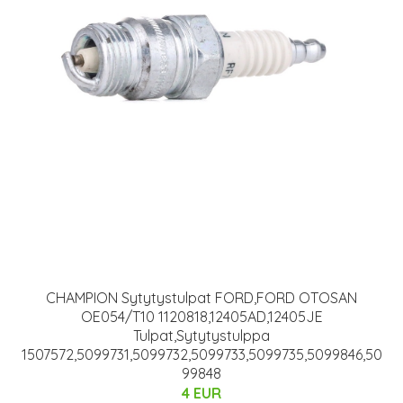
CHAMPION Sytytystulpat FORD,FORD OTOSAN
OE054/T10 1120818,12405AD,12405JE
Tulpat,Sytytystulppa
1507572,5099731,5099732,5099733,5099735,5099846,50
99848
4 EUR