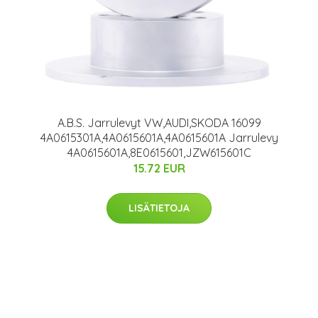
A.B.S. Jarrulevyt VW,AUDI,SKODA 16099
4A0615301A,4A0615601A,4A0615601A Jarrulevy
4A0615601A,8E0615601,JZW615601C
15.72 EUR
LISÄTIETOJA