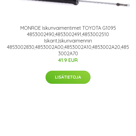
MONROE Iskunvaimentimet TOYOTA G1095
4853002490,4853002491,4853002510
Iskarit,Iskunvaimennin
4853002830,4853002A00,4853002A10,4853002A20,485
3002A70
41.9 EUR
LISÄTIETOJA