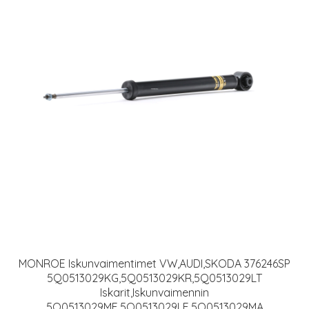
MONROE Iskunvaimentimet VW,AUDI,SKODA 376246SP
5Q0513029KG,5Q0513029KR,5Q0513029LT
Iskarit,Iskunvaimennin
5Q0513029MF,5Q0513029LF,5Q0513029MA