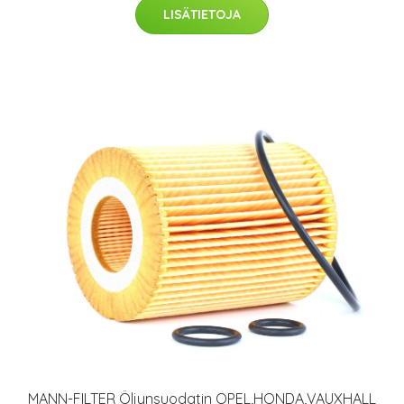
LISÄTIETOJA
MANN-FILTER Öljynsuodatin OPEL,HONDA,VAUXHALL