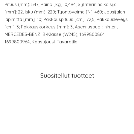
Pituus (mm): 547; Paino [kg]: 0,494; Sylinterin halkaisija
[mm]: 22; Isku (mm): 220; Työntövoima [N]: 460; Jousijalan
läpimitta [mm]: 10; Pakkauspituus [cm]: 72,5; Pakkausleveys
[cm]: 3; Pakkauskorkeus [mm]: 3; Asennuspuoli: hinten;
MERCEDES-BENZ: B-Klasse (W245); 1699800864,
1699800964; Kaasujousi, Tavaratila
Suositellut tuotteet