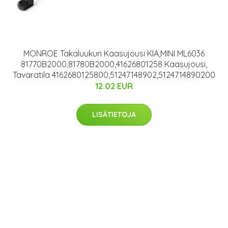
MONROE Takaluukun Kaasujousi KIA,MINI ML6036
81770B2000,81780B2000,41626801258 Kaasujousi,
Tavaratila 4162680125800,51247148902,5124714890200
12.02 EUR
LISÄTIETOJA