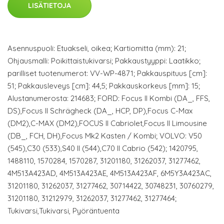
LISÄTIETOJA
Asennuspuoli: Etuakseli, oikea; Kartiomitta (mm): 21;
Ohjausmalli: Poikittaistukivarsi; Pakkaustyyppi: Laatikko;
parilliset tuotenumerot: VV-WP-4871; Pakkauspituus [cm]:
51; Pakkausleveys [cm]: 44,5; Pakkauskorkeus [mm]: 15;
Alustanumerosta: 214683; FORD: Focus II Kombi (DA_, FFS,
DS),Focus II Schrägheck (DA_, HCP, DP),Focus C-Max
(DM2),C-MAX (DM2),FOCUS II Cabriolet,Focus II Limousine
(DB_, FCH, DH),Focus Mk2 Kasten / Kombi; VOLVO: V50
(545),C30 (533),S40 II (544),C70 II Cabrio (542); 1420795,
1488110, 1570284, 1570287, 31201180, 31262037, 31277462,
4M513A423AD, 4M513A423AE, 4M513A423AF, 6M5Y3A423AC,
31201180, 31262037, 31277462, 30714422, 30748231, 30760279,
31201180, 31212979, 31262037, 31277462, 31277464;
Tukivarsi,Tukivarsi, Pyöräntuenta