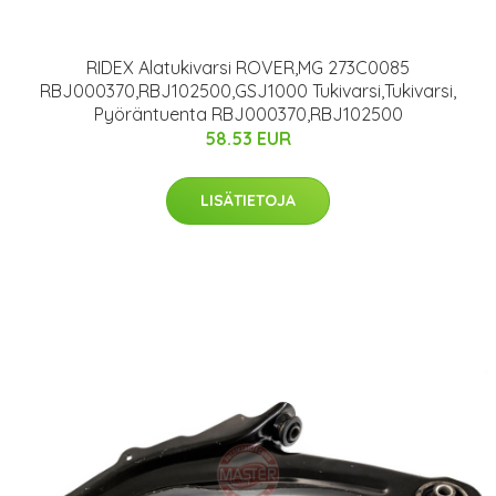
RIDEX Alatukivarsi ROVER,MG 273C0085
RBJ000370,RBJ102500,GSJ1000 Tukivarsi,Tukivarsi,
Pyöräntuenta RBJ000370,RBJ102500
58.53 EUR
LISÄTIETOJA