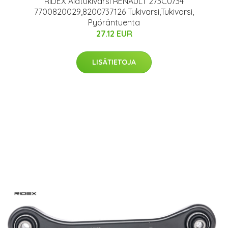
RIDEX Alatukivarsi RENAULT 273C0734
7700820029,8200737126 Tukivarsi,Tukivarsi,
Pyöräntuenta
27.12 EUR
LISÄTIETOJA