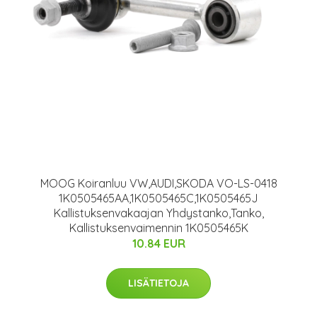
MOOG Koiranluu VW,AUDI,SKODA VO-LS-0418
1K0505465AA,1K0505465C,1K0505465J
Kallistuksenvakaajan Yhdystanko,Tanko,
Kallistuksenvaimennin 1K0505465K
10.84 EUR
LISÄTIETOJA