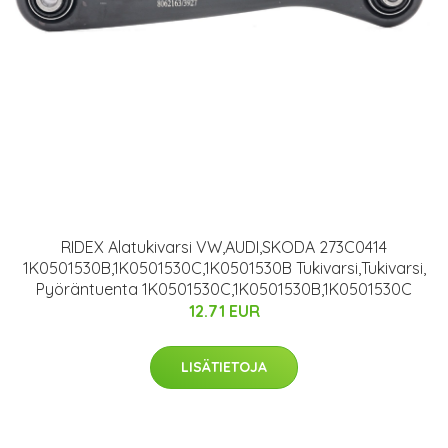
RIDEX Alatukivarsi VW,AUDI,SKODA 273C0414
1K0501530B,1K0501530C,1K0501530B Tukivarsi,Tukivarsi,
Pyöräntuenta 1K0501530C,1K0501530B,1K0501530C
12.71 EUR
LISÄTIETOJA