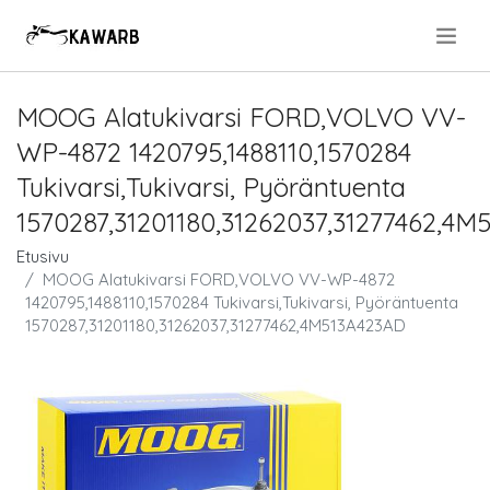
.
MOOG Alatukivarsi FORD,VOLVO VV-
WP-4872 1420795,1488110,1570284
Tukivarsi,Tukivarsi, Pyöräntuenta
1570287,31201180,31262037,31277462,4
Etusivu
MOOG Alatukivarsi FORD,VOLVO VV-WP-4872
1420795,1488110,1570284 Tukivarsi,Tukivarsi, Pyöräntuenta
1570287,31201180,31262037,31277462,4M513A423AD