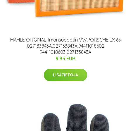
MAHLE ORIGINAL Ilmansuodatin VW,PORSCHE LX 63
027133843A,027133843A,94411018602
94411018603,027133843A
9.95 EUR
LISÄTIETOJA