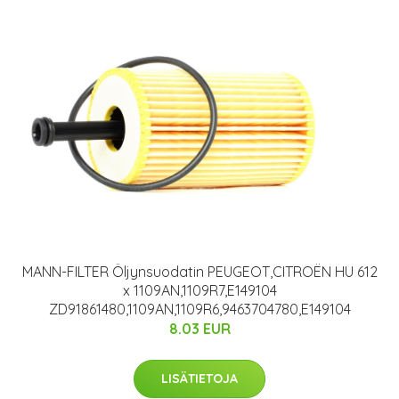
MANN-FILTER Öljynsuodatin PEUGEOT,CITROËN HU 612
x 1109AN,1109R7,E149104
ZD91861480,1109AN,1109R6,9463704780,E149104
8.03 EUR
LISÄTIETOJA