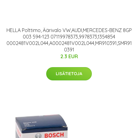
HELLA Polttimo, Äärivalo VW,AUDI,MERCEDES-BENZ 8GP
003 594-123 07119978373,9978373,1354854
0002481V002L044,A0002481V002L044,MR910391,SMR91
0391
2.3 EUR
LISÄTIETOJA