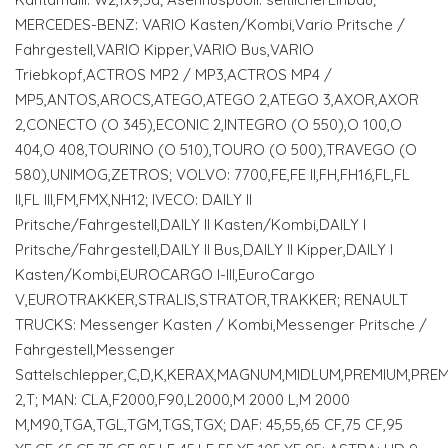
MERCEDES-BENZ: VARIO Kasten/Kombi,Vario Pritsche /
Fahrgestell,VARIO Kipper,VARIO Bus,VARIO
Triebkopf,ACTROS MP2 / MP3,ACTROS MP4 /
MP5,ANTOS,AROCS,ATEGO,ATEGO 2,ATEGO 3,AXOR,AXOR
2,CONECTO (O 345),ECONIC 2,INTEGRO (O 550),O 100,O
404,O 408,TOURINO (O 510),TOURO (O 500),TRAVEGO (O
580),UNIMOG,ZETROS; VOLVO: 7700,FE,FE II,FH,FH16,FL,FL
II,FL III,FM,FMX,NH12; IVECO: DAILY II
Pritsche/Fahrgestell,DAILY II Kasten/Kombi,DAILY I
Pritsche/Fahrgestell,DAILY II Bus,DAILY II Kipper,DAILY I
Kasten/Kombi,EUROCARGO I-III,EuroCargo
V,EUROTRAKKER,STRALIS,STRATOR,TRAKKER; RENAULT
TRUCKS: Messenger Kasten / Kombi,Messenger Pritsche /
Fahrgestell,Messenger
Sattelschlepper,C,D,K,KERAX,MAGNUM,MIDLUM,PREMIUM,PRE
2,T; MAN: CLA,F2000,F90,L2000,M 2000 L,M 2000
M,M90,TGA,TGL,TGM,TGS,TGX; DAF: 45,55,65 CF,75 CF,95