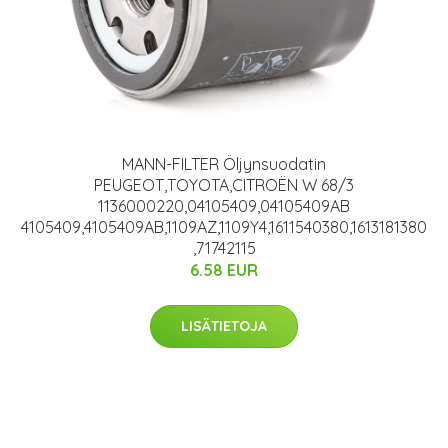
MANN-FILTER Öljynsuodatin
PEUGEOT,TOYOTA,CITROËN W 68/3
1136000220,04105409,04105409AB
4105409,4105409AB,1109AZ,1109Y4,1611540380,1613181380
,71742115
6.58 EUR
LISÄTIETOJA