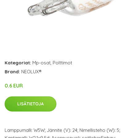
Kategoriat:
Mp-osat
,
Polttimot
Brand:
NEOLUX®
0.6 EUR
LISÄTIETOJA
Lamppumalli: W5W; Jännite (V): 24; Nimellisteho (W): 5;
Kantamalli: W2,1x9,5d; Asennuspuoli: seitlicherEinbau;