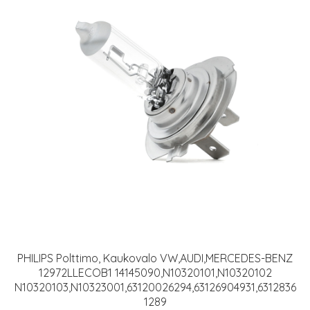
PHILIPS Polttimo, Kaukovalo VW,AUDI,MERCEDES-BENZ
12972LLECOB1 14145090,N10320101,N10320102
N10320103,N10323001,63120026294,63126904931,6312836
1289