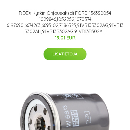
RIDEX Kytkin Ohjausakseli FORD 1563S0054
1029846,1052252,1070574
6197690,6674263,6693102,7186523,91VB13B302AG,91VB13
B302AH,91VB13B302AG,91VB13B302AH
19.01 EUR
LISÄTIETOJA