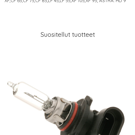
XF,CF 65,CF 75,CF 85,LF 45,LF 55,XF 105,XF 95; ASTRA: HD 9
Suositellut tuotteet