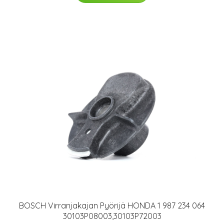
BOSCH Virranjakajan Pyörijä HONDA 1 987 234 064
30103P08003,30103P72003