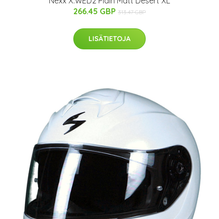
Nexx X.WED2 Plain Matt Desert XL
266.45 GBP
313.47 GBP
LISÄTIETOJA