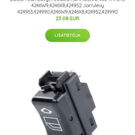
4246W9,4246X8,424952 Jarrulevy
424953,424990,4246W9,4246X8,424952,424990
23.08 EUR
LISÄTIETOJA