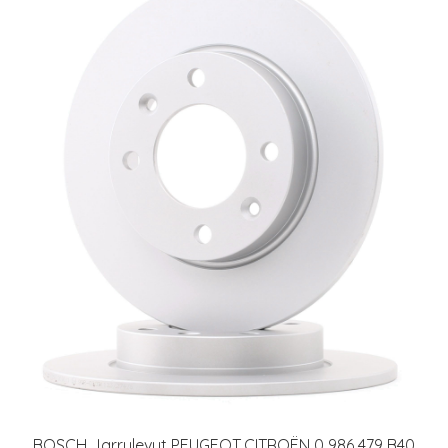
BOSCH Jarrulevyt PEUGEOT,CITROËN 0 986 479 B40