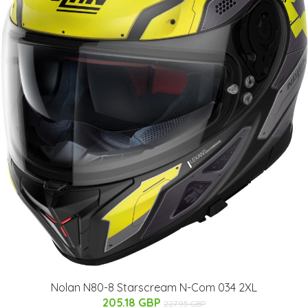
Nolan N80-8 Starscream N-Com 034 2XL
205.18 GBP
227.95 GBP