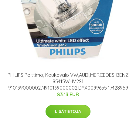
PHILIPS Polttimo, Kaukovalo VW,AUDI,MERCEDES-BENZ
85415WHV2S1
910139000002,N910139000002,DYX0099655 17428959
83.13 EUR
LISÄTIETOJA