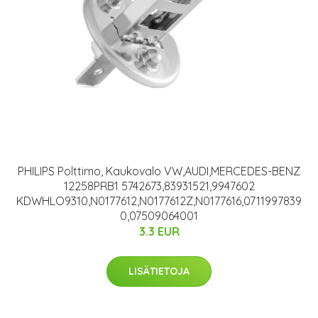
PHILIPS Polttimo, Kaukovalo VW,AUDI,MERCEDES-BENZ
12258PRB1 5742673,83931521,9947602
KDWHLO9310,N0177612,N0177612Z,N0177616,0711997839
0,07509064001
3.3 EUR
LISÄTIETOJA