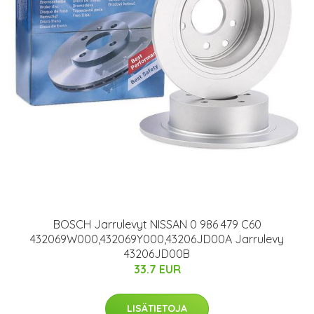
BOSCH Jarrulevyt NISSAN 0 986 479 C60
432069W000,432069Y000,43206JD00A Jarrulevy
43206JD00B
33.7 EUR
LISÄTIETOJA