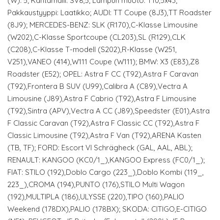
(W): 5; Kantamalli: SV8,5; Lampun muoto: T10,5x43;
Pakkaustyyppi: Laatikko; AUDI: TT Coupe (8J3),TT Roadster
(8J9); MERCEDES-BENZ: SLK (R170),C-Klasse Limousine
(W202),C-Klasse Sportcoupe (CL203),SL (R129),CLK
(C208),C-Klasse T-modell (S202),R-Klasse (W251,
V251),VANEO (414),W111 Coupe (W111); BMW: X3 (E83),Z8
Roadster (E52); OPEL: Astra F CC (T92),Astra F Caravan
(T92),Frontera B SUV (U99),Calibra A (C89),Vectra A
Limousine (J89),Astra F Cabrio (T92),Astra F Limousine
(T92),Sintra (APV),Vectra A CC (J89),Speedster (E01),Astra
F Classic Caravan (T92),Astra F Classic CC (T92),Astra F
Classic Limousine (T92),Astra F Van (T92),ARENA Kasten
(TB, TF); FORD: Escort VI Schrägheck (GAL, AAL, ABL);
RENAULT: KANGOO (KC0/1_),KANGOO Express (FC0/1_);
FIAT: STILO (192),Doblo Cargo (223_),Doblo Kombi (119_,
223_),CROMA (194),PUNTO (176),STILO Multi Wagon
(192),MULTIPLA (186),ULYSSE (220),TIPO (160),PALIO
Weekend (178DX),PALIO (178BX); SKODA: CITIGO,E-CITIGO