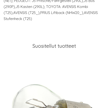
(NE1); PEUGEOT: J5 Pritsche/Fahrgestell (290L),J5 Bus
(290P),J5 Kasten (290L); TOYOTA: AVENSIS Kombi
(T25),AVENSIS (T25_),PRIUS Liftback (NHW20_),AVENSIS
Stufenheck (T25)
Suositellut tuotteet