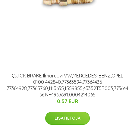
QUICK BRAKE Ilmaruuvi VW,MERCEDES-BENZ,OPEL
0100 442840,77363594,77364436
77364928,77365760,1113635,1559855,43352T5B003,773644
36,NF4933691,0004214065
0.57 EUR
LISÄTIETOJA