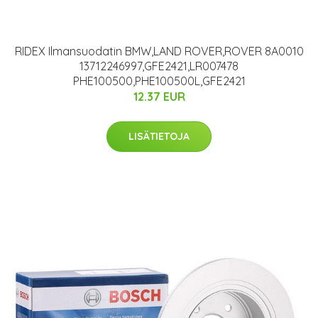
RIDEX Ilmansuodatin BMW,LAND ROVER,ROVER 8A0010
13712246997,GFE2421,LR007478
PHE100500,PHE100500L,GFE2421
12.37 EUR
LISÄTIETOJA