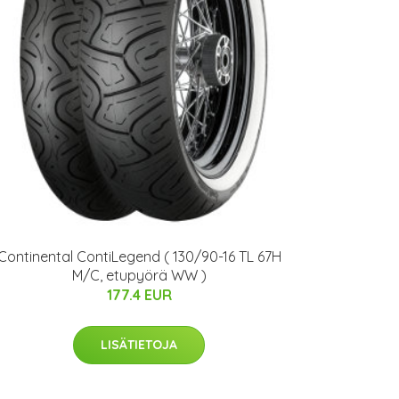
Continental ContiLegend ( 130/90-16 TL 67H
M/C, etupyörä WW )
177.4 EUR
LISÄTIETOJA