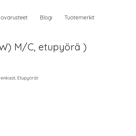
jovarusteet
Blogi
Tuotemerkit
8W) M/C, etupyörä )
renkaat
,
Etupyörät