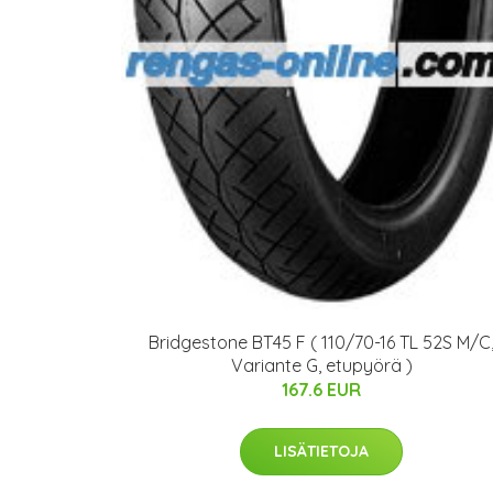
Bridgestone BT45 F ( 110/70-16 TL 52S M/C
Variante G, etupyörä )
167.6 EUR
LISÄTIETOJA