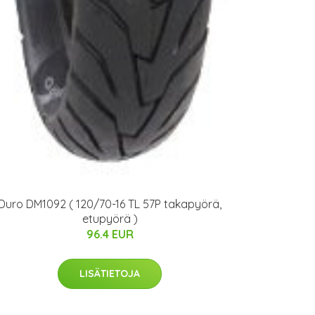
Duro DM1092 ( 120/70-16 TL 57P takapyörä,
etupyörä )
96.4 EUR
LISÄTIETOJA