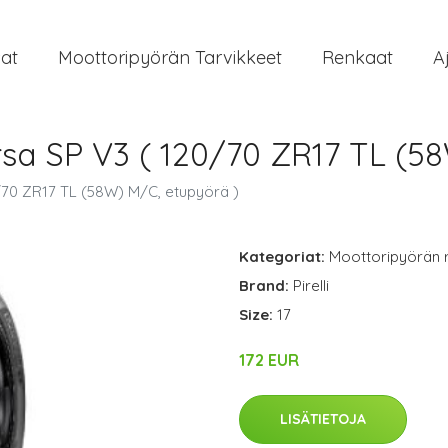
at
Moottoripyörän Tarvikkeet
Renkaat
A
orsa SP V3 ( 120/70 ZR17 TL (5
0/70 ZR17 TL (58W) M/C, etupyörä )
Kategoriat:
Moottoripyörän 
Brand:
Pirelli
Size:
17
172 EUR
LISÄTIETOJA