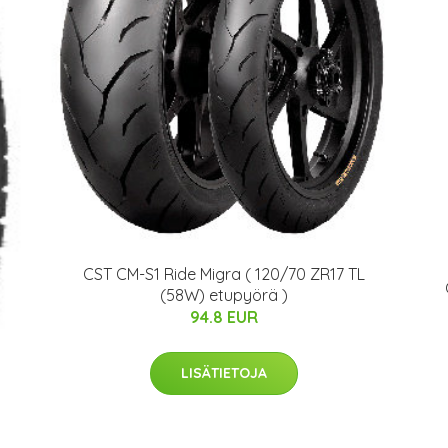
CST CM-S1 Ride Migra ( 120/70 ZR17 TL
(58W) etupyörä )
94.8 EUR
LISÄTIETOJA