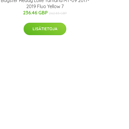
Bagster Ready Luxe Yamaha MT-09 2017-
2019 Fluo Yellow 7
236.46 GBP
262.83 GBP
LISÄTIETOJA