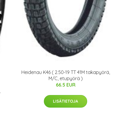
Heidenau K46 ( 2.50-19 TT 41M takapyörä,
M/C, etupyörä )
66.5 EUR
,
LISÄTIETOJA