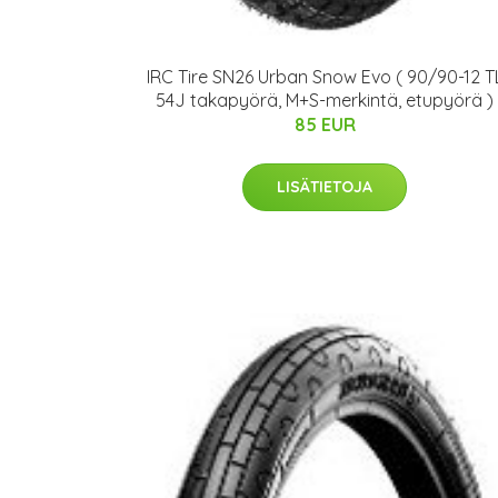
IRC Tire SN26 Urban Snow Evo ( 90/90-12 T
54J takapyörä, M+S-merkintä, etupyörä )
85 EUR
LISÄTIETOJA