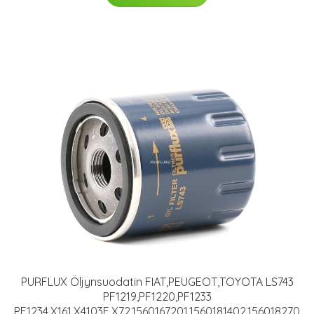
PURFLUX Öljynsuodatin FIAT,PEUGEOT,TOYOTA LS743
PF1219,PF1220,PF1233
PF1234,X161,X4103E,X72,1560167201,1560181402,156018270