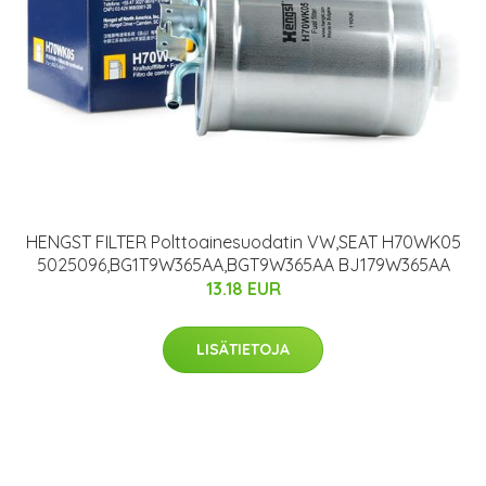
HENGST FILTER Polttoainesuodatin VW,SEAT H70WK05
5025096,BG1T9W365AA,BGT9W365AA BJ179W365AA
13.18 EUR
LISÄTIETOJA