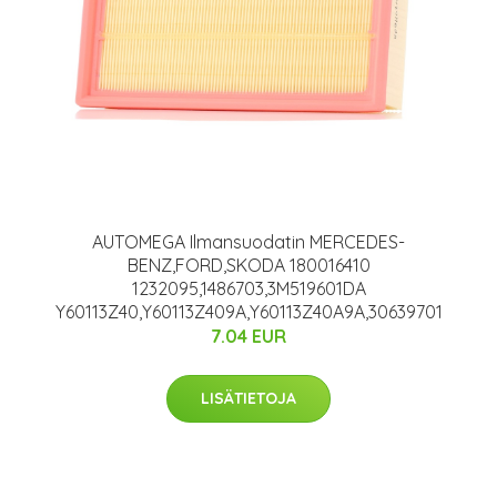
AUTOMEGA Ilmansuodatin MERCEDES-
BENZ,FORD,SKODA 180016410
1232095,1486703,3M519601DA
Y60113Z40,Y60113Z409A,Y60113Z40A9A,30639701
7.04 EUR
LISÄTIETOJA