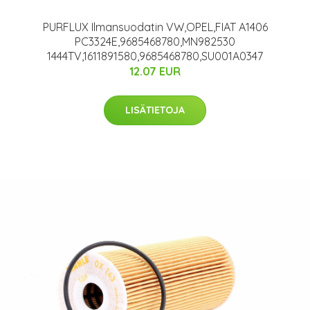
PURFLUX Ilmansuodatin VW,OPEL,FIAT A1406
PC3324E,9685468780,MN982530
1444TV,1611891580,9685468780,SU001A0347
12.07 EUR
LISÄTIETOJA