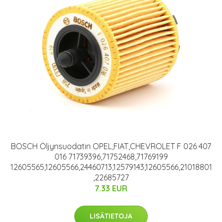
BOSCH Öljynsuodatin OPEL,FIAT,CHEVROLET F 026 407
016 71739396,71752468,71769199
12605565,12605566,24460713,12579143,12605566,21018801
,22685727
7.33 EUR
LISÄTIETOJA