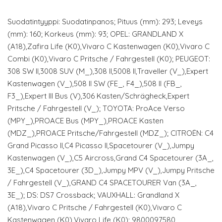
Suodatintyyppi: Suodatinpanos; Pituus (mm): 293; Leveys
(mm): 160; Korkeus (mm): 93; OPEL: GRANDLAND X
(A18),Zafira Life (K0),Vivaro C Kastenwagen (K0),Vivaro C
Combi (K0),Vivaro C Pritsche / Fahrgestell (K0); PEUGEOT:
308 SW II,3008 SUV (M_),308 II,5008 II,Traveller (V_),Expert
Kastenwagen (V_),508 II SW (FE_, F4_),508 II (FB_,
F3_),Expert III Bus (V),306 Kasten/Schrägheck,Expert
Pritsche / Fahrgestell (V_); TOYOTA: ProAce Verso
(MPY_),PROACE Bus (MPY_),PROACE Kasten
(MDZ_),PROACE Pritsche/Fahrgestell (MDZ_); CITROËN: C4
Grand Picasso II,C4 Picasso II,Spacetourer (V_),Jumpy
Kastenwagen (V_),C5 Aircross,Grand C4 Spacetourer (3A_,
3E_),C4 Spacetourer (3D_),Jumpy MPV (V_),Jumpy Pritsche
/ Fahrgestell (V_),GRAND C4 SPACETOURER Van (3A_,
3E_); DS: DS7 Crossback; VAUXHALL: Grandland X
(A18),Vivaro C Pritsche / Fahrgestell (K0),Vivaro C
Kastenwagen (K0),Vivaro Life (K0); 9800097580,