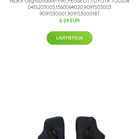
RIDEX Öljynsuodatin FIAT,PEUGEOT,TOYOTA 7O0208
0415203003,1560064020,9091503003
9091530001,90915300018T
6.26 EUR
LISÄTIETOJA