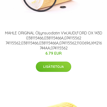
MAHLE ORIGINAL Öljynsuodatin VW,AUDI,FORD OX 143D
038115466,038115466A,074115562
74115562,038115466,038115466A,074115562,1100696,XM216
744AA,074115562
6.79 EUR
LISÄTIETOJA