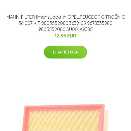
MANN-FILTER Ilmansuodatin OPEL,PEUGEOT,CITROËN C
36 007 KIT 9805552080,3639109,9678335980
9805552080,SU001A9385
12.55 EUR
LISÄTIETOJA