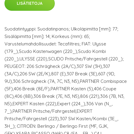
LISÄTIETOJA
Suodatintyyppi: Suodatinpanos; Ulkoläpimitta [mm]: 77;
Sisäläpimitta [mm]: 14; Korkeus (mm): 65;
Varustelumahdollisuudet: Tecafiltres; FIAT: Ulysse
(179_),Scudo Kastenwagen (220_),Scudo Kombi
(220_),ULYSSE (220),SCUDO Pritsche/Fahrgestell (220_);
PEUGEOT: 206 Schrägheck (2A/C),307 SW (3H),307
(3A/C),206 SW (2E/K),807 (E),307 Break (3E),607 (9D,
9U),306 Schrägheck (7A, 7C, N3, N5),PARTNER Combispace
(5F),406 Break (8E/F),PARTNER Kasten (5),406 Coupe
(8C),406 (8B),306 Break (7E, N3, N5),806 (221),306 (7B, N3,
N5),EXPERT Kasten (222),Expert (224_),306 Van (N_,
7_),PARTNER Pritsche/Fahrgestell,EXPERT
Pritsche/Fahrgestell (223),307 SW Kasten/Kombi (3E_,
3H_); CITROËN: Berlingo / Berlingo First (MF, GJK,
GFK),XSARA PICASSO (N68),C8 (EA_, EB_),C4 I