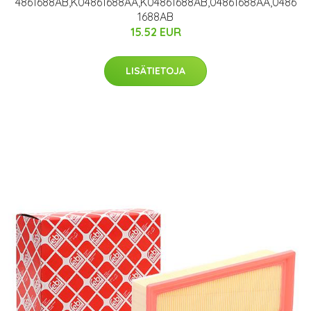
4861688AB,K04861688AA,K04861688AB,04861688AA,0486
1688AB
15.52 EUR
LISÄTIETOJA