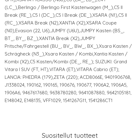
(LC_),Berlingo / Berlingo First Kastenwagen (M_),C5 II
Break (RE_),C5 I (DC_),C5 I Break (DE_),XSARA (N1),C5 II
(RC_),XSARA Break (N2),XANTIA (X2),XSARA Coupe
(N0),Evasion (22, U6),JUMPY (U6U),JUMPY Kasten (BS_,
BT_, BY_, BZ_),XANTIA Break (X2),JUMPY
Pritsche/Fahrgestell (BU_, BV_, BW_, BX_),Xsara Kasten /
Schrägheck (N3_),Xsara Kasten / Kombi,Xantia Kasten /
Kombi (X2),C5 Kasten/Kombi (DE_, RE_); SUZUKI: Grand
Vitara I SUV (FT, HT),VITARA (ET),VITARA Cabrio (ET);
LANCIA: PHEDRA (179),ZETA (220); ACD8066E, 9401906768,
J1338024, 190162, 190165, 190676, 190677, 1906A2, 1906A5,
1906A6, 9467617680, 9638780280, 9641087880, 9642105181,
E148042, E148135, VFF1029, 1541267G11, 1541286CT1
Suositellut tuotteet