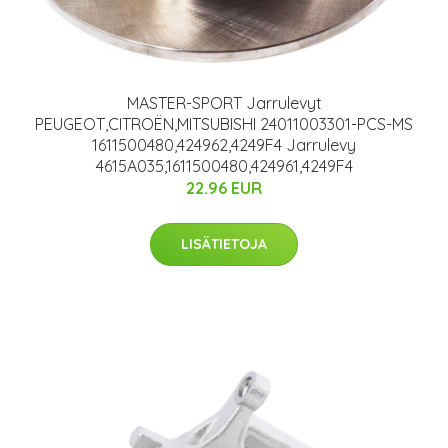
MASTER-SPORT Jarrulevyt
PEUGEOT,CITROËN,MITSUBISHI 24011003301-PCS-MS
1611500480,424962,4249F4 Jarrulevy
4615A035,1611500480,424961,4249F4
22.96 EUR
LISÄTIETOJA