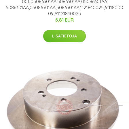
001 05086301AA,5086301AA,05086301AA
5086301AA,05086301AA,5086301AA,1121840025,61118000
09,A1121840025
6.81 EUR
LISÄTIETOJA