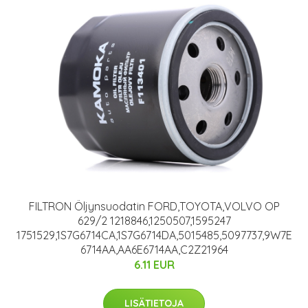
FILTRON Öljynsuodatin FORD,TOYOTA,VOLVO OP
629/2 1218846,1250507,1595247
1751529,1S7G6714CA,1S7G6714DA,5015485,5097737,9W7E
6714AA,AA6E6714AA,C2Z21964
6.11 EUR
LISÄTIETOJA