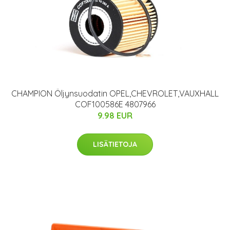
CHAMPION Öljynsuodatin OPEL,CHEVROLET,VAUXHALL
COF100586E 4807966
9.98 EUR
LISÄTIETOJA