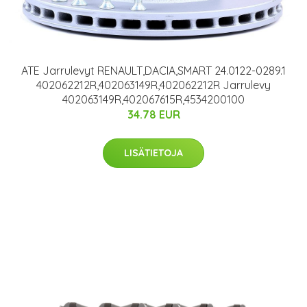
ATE Jarrulevyt RENAULT,DACIA,SMART 24.0122-0289.1
402062212R,402063149R,402062212R Jarrulevy
402063149R,402067615R,4534200100
34.78 EUR
LISÄTIETOJA