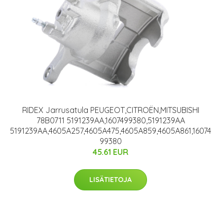
RIDEX Jarrusatula PEUGEOT,CITROËN,MITSUBISHI
78B0711 5191239AA,1607499380,5191239AA
5191239AA,4605A257,4605A475,4605A859,4605A861,16074
99380
45.61 EUR
LISÄTIETOJA