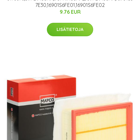
7E30,16901S6FE01,16901S6FE02
9.76 EUR
LISÄTIETOJA