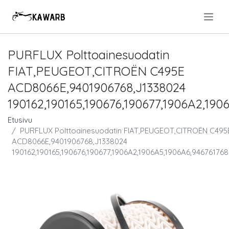
.
PURFLUX Polttoainesuodatin
FIAT,PEUGEOT,CITROËN C495E
ACD8066E,9401906768,J1338024
190162,190165,190676,190677,1906A2,190
Etusivu
PURFLUX Polttoainesuodatin FIAT,PEUGEOT,CITROËN C495
ACD8066E,9401906768,J1338024
190162,190165,190676,190677,1906A2,1906A5,1906A6,94676176