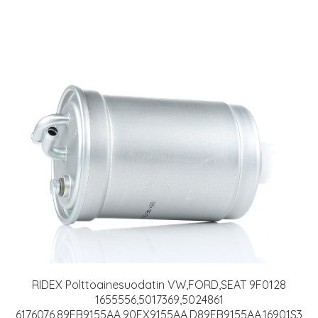
RIDEX Polttoainesuodatin VW,FORD,SEAT 9F0128
1655556,5017369,5024861
6176076,89FB9155AA,90FX9155AA,D89FB9155AA,16901S3