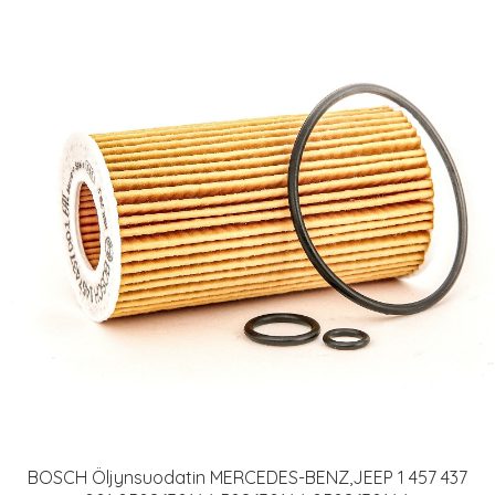
BOSCH Öljynsuodatin MERCEDES-BENZ,JEEP 1 457 437