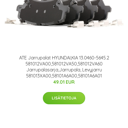
ATE Jarrupalat HYUNDAI,KIA 13.0460-5645.2
581012VA00,581012VA50,581012VA60
Jarrupalasarja,Jarrupala, Levyjarru
581013XA00,58101A6A00,58101A6A01
49.01 EUR
LISÄTIETOJA