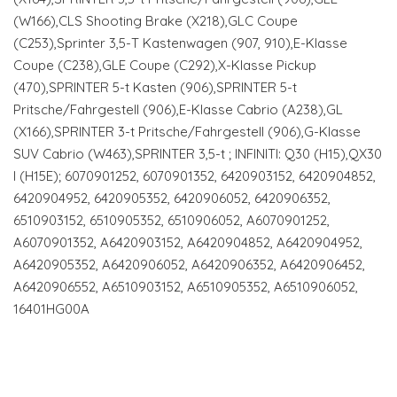
(W166),CLS Shooting Brake (X218),GLC Coupe
(C253),Sprinter 3,5-T Kastenwagen (907, 910),E-Klasse
Coupe (C238),GLE Coupe (C292),X-Klasse Pickup
(470),SPRINTER 5-t Kasten (906),SPRINTER 5-t
Pritsche/Fahrgestell (906),E-Klasse Cabrio (A238),GL
(X166),SPRINTER 3-t Pritsche/Fahrgestell (906),G-Klasse
SUV Cabrio (W463),SPRINTER 3,5-t ; INFINITI: Q30 (H15),QX30
I (H15E); 6070901252, 6070901352, 6420903152, 6420904852,
6420904952, 6420905352, 6420906052, 6420906352,
6510903152, 6510905352, 6510906052, A6070901252,
A6070901352, A6420903152, A6420904852, A6420904952,
A6420905352, A6420906052, A6420906352, A6420906452,
A6420906552, A6510903152, A6510905352, A6510906052,
16401HG00A