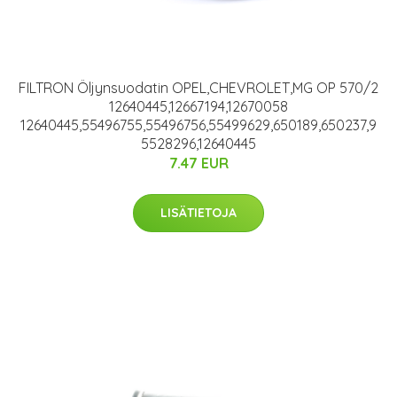
FILTRON Öljynsuodatin OPEL,CHEVROLET,MG OP 570/2
12640445,12667194,12670058
12640445,55496755,55496756,55499629,650189,650237,9
5528296,12640445
7.47 EUR
LISÄTIETOJA