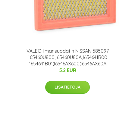
VALEO Ilmansuodatin NISSAN 585097
165460U800,165460U80A,1654641B00
1654641B01,16546AX600,16546AX60A
5.2 EUR
LISÄTIETOJA