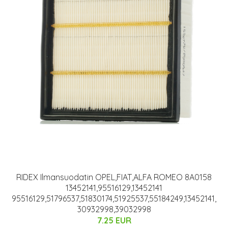
RIDEX Ilmansuodatin OPEL,FIAT,ALFA ROMEO 8A0158
13452141,95516129,13452141
95516129,51796537,51830174,51925537,55184249,13452141,
30932998,39032998
7.25 EUR