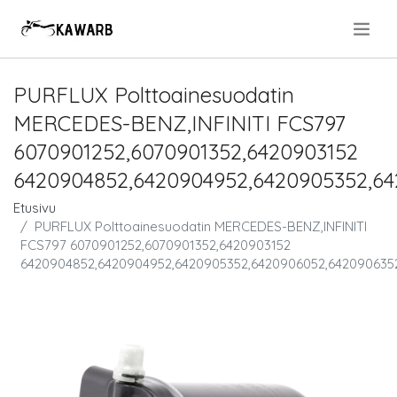
.
PURFLUX Polttoainesuodatin
MERCEDES-BENZ,INFINITI FCS797
6070901252,6070901352,6420903152
6420904852,6420904952,6420905352,6
Etusivu
PURFLUX Polttoainesuodatin MERCEDES-BENZ,INFINITI
FCS797 6070901252,6070901352,6420903152
6420904852,6420904952,6420905352,6420906052,642090635