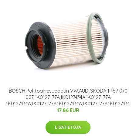
BOSCH Polttoainesuodatin VW,AUDI,SKODA 1 457 070
007 1K0127177A,1K0127434A,1K0127177A
1K0127434A,1K0127177A,1K0127434A,1K0127177A,1K0127434
17.86 EUR
LISÄTIETOJA