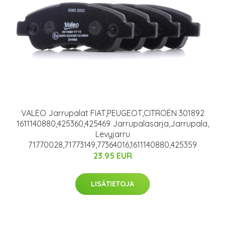
VALEO Jarrupalat FIAT,PEUGEOT,CITROËN 301892
1611140880,425360,425469 Jarrupalasarja,Jarrupala,
Levyjarru
71770028,71773149,77364016,1611140880,425359
23.95 EUR
LISÄTIETOJA