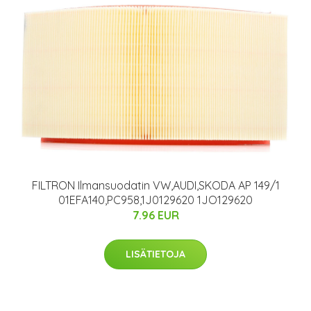
FILTRON Ilmansuodatin VW,AUDI,SKODA AP 149/1
01EFA140,PC958,1J0129620 1JO129620
7.96 EUR
LISÄTIETOJA