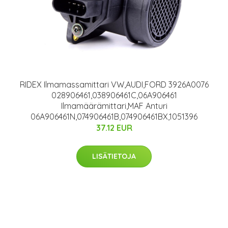
RIDEX Ilmamassamittari VW,AUDI,FORD 3926A0076
028906461,038906461C,06A906461
Ilmamäärämittari,MAF Anturi
06A906461N,074906461B,074906461BX,1051396
37.12 EUR
LISÄTIETOJA