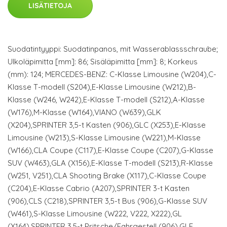
LISÄTIETOJA
Suodatintyyppi: Suodatinpanos, mit Wasserablassschraube;
Ulkoläpimitta [mm]: 86; Sisäläpimitta [mm]: 8; Korkeus
(mm): 124; MERCEDES-BENZ: C-Klasse Limousine (W204),C-
Klasse T-modell (S204),E-Klasse Limousine (W212),B-
Klasse (W246, W242),E-Klasse T-modell (S212),A-Klasse
(W176),M-Klasse (W164),VIANO (W639),GLK
(X204),SPRINTER 3,5-t Kasten (906),GLC (X253),E-Klasse
Limousine (W213),S-Klasse Limousine (W221),M-Klasse
(W166),CLA Coupe (C117),E-Klasse Coupe (C207),G-Klasse
SUV (W463),GLA (X156),E-Klasse T-modell (S213),R-Klasse
(W251, V251),CLA Shooting Brake (X117),C-Klasse Coupe
(C204),E-Klasse Cabrio (A207),SPRINTER 3-t Kasten
(906),CLS (C218),SPRINTER 3,5-t Bus (906),G-Klasse SUV
(W461),S-Klasse Limousine (W222, V222, X222),GL
(X164),SPRINTER 3,5-t Pritsche/Fahrgestell (906),GLE