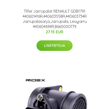
TRW Jarrupalat RENAULT GDB1791
440601416R,440603558R,440603734R
Jarrupalasarja,Jarrupala, Levyjarru
440604694R,8660000779
27.15 EUR
LISÄTIETOJA