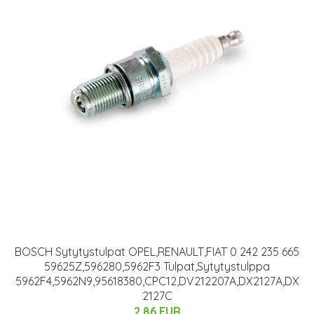
BOSCH Sytytystulpat OPEL,RENAULT,FIAT 0 242 235 665
59625Z,596280,5962F3 Tulpat,Sytytystulppa
5962F4,5962N9,95618380,CPC12,DV212207A,DX2127A,DX
2127C
2.86 EUR