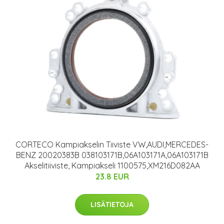
CORTECO Kampiakselin Tiiviste VW,AUDI,MERCEDES-
BENZ 20020383B 038103171B,06A103171A,06A103171B
Akselitiiviste, Kampiakseli 1100575,XM216D082AA
23.8 EUR
LISÄTIETOJA