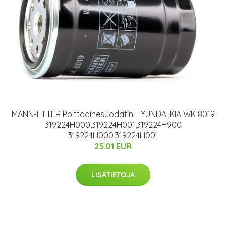
MANN-FILTER Polttoainesuodatin HYUNDAI,KIA WK 8019
319224H000,319224H001,319224H900
319224H000,319224H001
25.01 EUR
LISÄTIETOJA