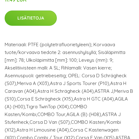
LISÄTIETOJA
Materiaali: PTFE (polytetrafluorietyleeni); Korvaava
tuote/korvaava tiedote 2: asennushylsyllä; Sisäläpimitta
[mm]: 78; Ulkoläpimitta [mm]: 100; Leveys (mm): 9;
Akselitiivisteen malli: A SL; Rihlamalli: Vasen kierre;
Asennuspuoli: getriebeseitig; OPEL: Corsa D Schrägheck
(S07),Meriva A (X03),Astra J Sports Tourer (P10),Astra H
Caravan (A04),Astra H Schrägheck (A04),ASTRA J,Meriva B
(S10),Corsa E Schrägheck (X15),Astra H GTC (A04),AGILA
(A) (H00),Tigra TwinTop (X04),COMBO
Kasten/Kombi,COMBO Tour,AGILA (B) (H08),ASTRA J
Stufenheck,Corsa D Van (S07),COMBO Kasten/Kombi
(X12),Astra H Limousine (A04),Corsa C Kastenwagen
(X01),Combo Combi / Tour (X12),Corsa E Van (X15),ASTRA