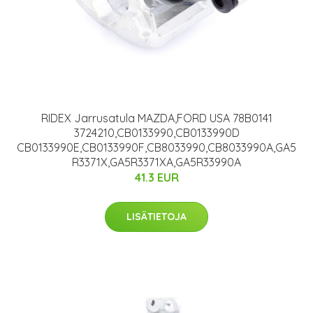
RIDEX Jarrusatula MAZDA,FORD USA 78B0141
3724210,CB0133990,CB0133990D
CB0133990E,CB0133990F,CB8033990,CB8033990A,GA5
R3371X,GA5R3371XA,GA5R33990A
41.3 EUR
LISÄTIETOJA