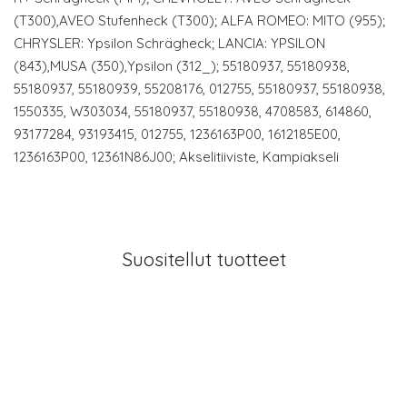
(T300),AVEO Stufenheck (T300); ALFA ROMEO: MITO (955);
CHRYSLER: Ypsilon Schrägheck; LANCIA: YPSILON
(843),MUSA (350),Ypsilon (312_); 55180937, 55180938,
55180937, 55180939, 55208176, 012755, 55180937, 55180938,
1550335, W303034, 55180937, 55180938, 4708583, 614860,
93177284, 93193415, 012755, 1236163P00, 1612185E00,
1236163P00, 12361N86J00; Akselitiiviste, Kampiakseli
Suositellut tuotteet