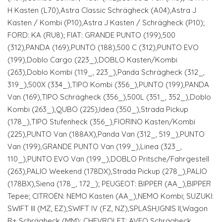
H Kasten (L70),Astra Classic Schrägheck (A04),Astra J
Kasten / Kombi (P10),Astra J Kasten / Schrägheck (P10);
FORD: KA (RU8); FIAT: GRANDE PUNTO (199),500
(312),PANDA (169),PUNTO (188),500 C (312),PUNTO EVO
(199),Doblo Cargo (223_),DOBLO Kasten/Kombi
(263),Doblo Kombi (119_, 223_),Panda Schrägheck (312_,
319_),500X (334_),TIPO Kombi (356_),PUNTO (199),PANDA
Van (169),TIPO Schrägheck (356_),500L (351_, 352_),Doblo
Kombi (263_),QUBO (225),Idea (350_),Strada Pickup
(178_),TIPO Stufenheck (356_),FIORINO Kasten/Kombi
(225),PUNTO Van (188AX),Panda Van (312_, 519_),PUNTO
Van (199),GRANDE PUNTO Van (199_),Linea (323_,
110_),PUNTO EVO Van (199_),DOBLO Pritsche/Fahrgestell
(263),PALIO Weekend (178DX),Strada Pickup (278_),PALIO
(178BX),Siena (178_, 172_); PEUGEOT: BIPPER (AA_),BIPPER
Tepee; CITROËN: NEMO Kasten (AA_),NEMO Kombi; SUZUKI:
SWIFT III (MZ, EZ),SWIFT IV (FZ, NZ),SPLASH,IGNIS II,Wagon
R+ Schrägheck (MM); CHEVROLET: AVEO Schrägheck