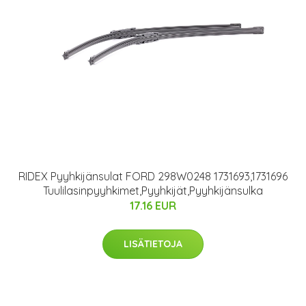
RIDEX Pyyhkijänsulat FORD 298W0248 1731693,1731696
Tuulilasinpyyhkimet,Pyyhkijät,Pyyhkijänsulka
17.16 EUR
LISÄTIETOJA