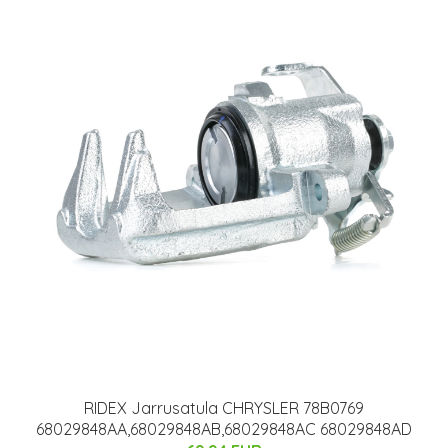
RIDEX Jarrusatula CHRYSLER 78B0769
68029848AA,68029848AB,68029848AC 68029848AD