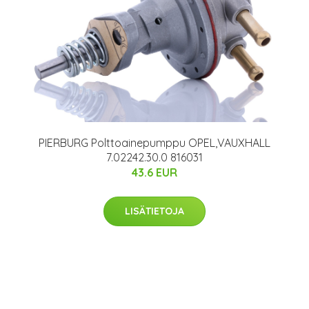
PIERBURG Polttoainepumppu OPEL,VAUXHALL
7.02242.30.0 816031
43.6 EUR
LISÄTIETOJA