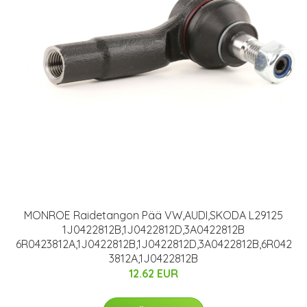
MONROE Raidetangon Pää VW,AUDI,SKODA L29125
1J0422812B,1J0422812D,3A0422812B
6R0423812A,1J0422812B,1J0422812D,3A0422812B,6R042
3812A,1J0422812B
12.62 EUR