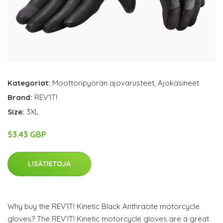
Kategoriat:
Moottoripyörän ajovarusteet
,
Ajokäsineet
Brand:
REV'IT!
Size:
3XL
53.43 GBP
LISÄTIETOJA
Why buy the REV’IT! Kinetic Black Anthracite motorcycle
gloves? The REV’IT! Kinetic motorcycle gloves are a great