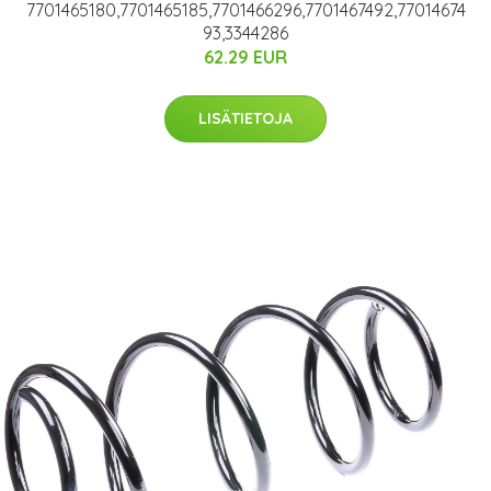
7701465180,7701465185,7701466296,7701467492,77014674
93,3344286
62.29 EUR
LISÄTIETOJA