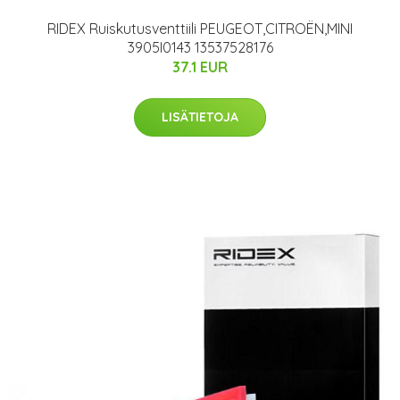
RIDEX Ruiskutusventtiili PEUGEOT,CITROËN,MINI
3905I0143 13537528176
37.1 EUR
LISÄTIETOJA