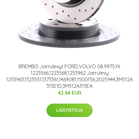
BREMBO Jarrulevyt FORD,VOLVO 08.9975.1X
1223566,1223568,1253962 Jarrulevy
1253963,1323551,1373361,1469081,1500156,2025944,3M512A
315E1D,3M512A315EA
42.64 EUR
LISÄTIETOJA