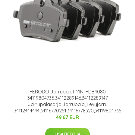
FERODO Jarrupalat MINI FDB4080
34119804735,34112289146,34112289147
Jarrupalasarja,Jarrupala, Levyjarru
34112444444,34116770251,34116778320,34119804735
49.67 EUR
LISÄTIETOJA