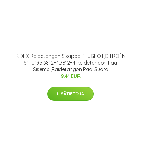
RIDEX Raidetangon Sisäpää PEUGEOT,CITROËN
51T0195 3812F4,3812F4 Raidetangon Pää
Sisempi,Raidetangon Pää, Suora
9.41 EUR
LISÄTIETOJA