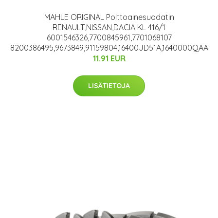
MAHLE ORIGINAL Polttoainesuodatin
RENAULT,NISSAN,DACIA KL 416/1
6001546326,7700845961,7701068107
8200386495,9673849,91159804,16400JD51A,1640000QAA
11.91 EUR
LISÄTIETOJA