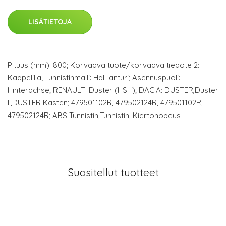
LISÄTIETOJA
Pituus (mm): 800; Korvaava tuote/korvaava tiedote 2:
Kaapelilla; Tunnistinmalli: Hall-anturi; Asennuspuoli:
Hinterachse; RENAULT: Duster (HS_); DACIA: DUSTER,Duster
II,DUSTER Kasten; 479501102R, 479502124R, 479501102R,
479502124R; ABS Tunnistin,Tunnistin, Kiertonopeus
Suositellut tuotteet