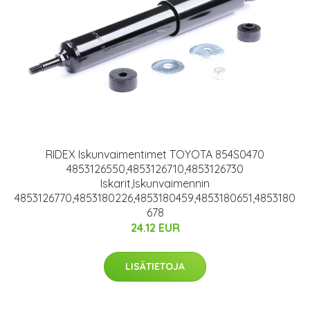
RIDEX Iskunvaimentimet TOYOTA 854S0470
4853126550,4853126710,4853126730
Iskarit,Iskunvaimennin
4853126770,4853180226,4853180459,4853180651,4853180
678
24.12 EUR
LISÄTIETOJA