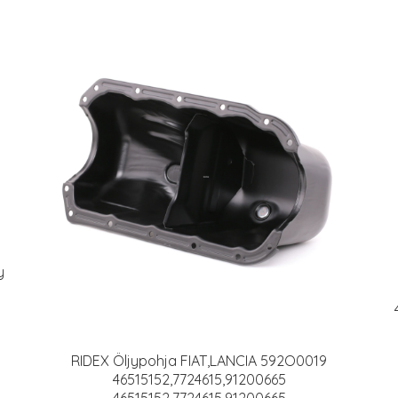
y
RIDEX Öljypohja FIAT,LANCIA 592O0019
46515152,7724615,91200665