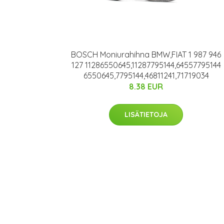
BOSCH Moniurahihna BMW,FIAT 1 987 946
127 11286550645,11287795144,64557795144
6550645,7795144,46811241,71719034
8.38 EUR
LISÄTIETOJA