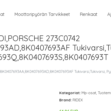
at
Moottoripyörän Tarvikkeet
Renkaat
A
UDI,PORSCHE 273C0742
3AD,8K0407693AF Tukivarsi,Tu
693Q,8K0407693S,8K0407693T
 8K0407693AA,8K0407693AD,8K0407693AF Tukivarsi,Tukivarsi, P
Kategoriat:
Mp-osat
,
Tuoteme
Brand:
RIDEX