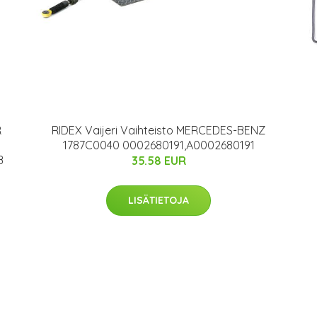
R
RIDEX Vaijeri Vaihteisto MERCEDES-BENZ
1787C0040 0002680191,A0002680191
B
35.58 EUR
LISÄTIETOJA