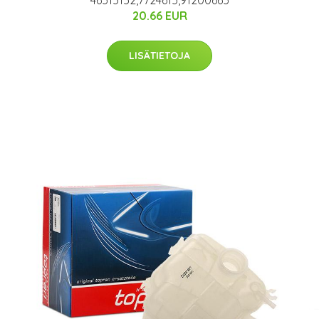
46515152,7724615,91200665
20.66 EUR
LISÄTIETOJA