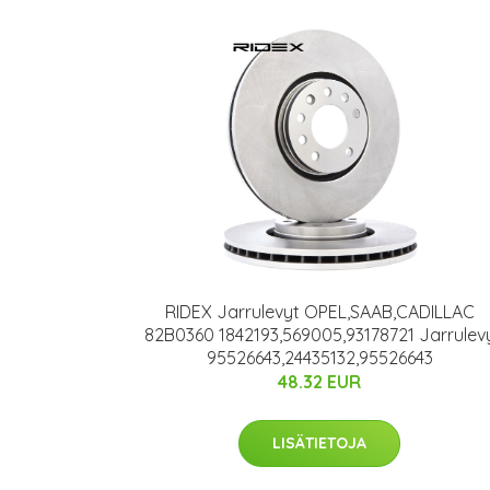
RIDEX Jarrulevyt OPEL,SAAB,CADILLAC
82B0360 1842193,569005,93178721 Jarrulev
95526643,24435132,95526643
48.32 EUR
LISÄTIETOJA