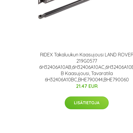
RIDEX Takaluukun Kaasujousi LAND ROVE
219G0577
6H32406A10AB,6H32406A10AC,6H32406A10
B Kaasujousi, Tavaratila
6H32406A10BC,BHE790044,BHE790060
21.47 EUR
LISÄTIETOJA