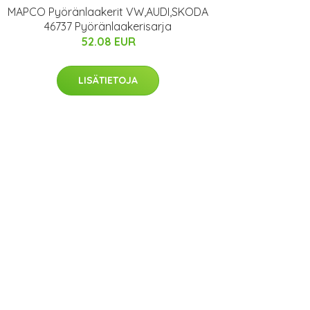
MAPCO Pyöränlaakerit VW,AUDI,SKODA
46737 Pyöränlaakerisarja
52.08 EUR
LISÄTIETOJA