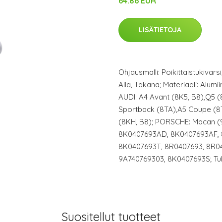
64.86 EUR
LISÄTIETOJA
Ohjausmalli: Poikittaistukivars
Alla, Takana; Materiaali: Alumi
AUDI: A4 Avant (8K5, B8),Q5 (
Sportback (8TA),A5 Coupe (8T
(8KH, B8); PORSCHE: Macan (
8K0407693AD, 8K0407693AF, 
8K0407693T, 8R0407693, 8R0
9A740769303, 8K0407693S; Tuki
Suositellut tuotteet