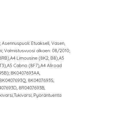
i; Asennuspuoli: Etuakseli, Vasen,
ini; Valmistusvuosi alkaen: 08/2010;
8RB),A4 Limousine (8K2, B8),A5
3),A5 Cabrio (8F7),A4 Allroad
95B); 8K0407693AA,
8K0407693Q, 8K0407693S,
407693D, 8R0407693B,
varsi,Tukivarsi, Pyöräntuenta