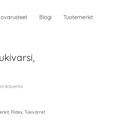
jovarusteet
Blogi
Tuotemerkit
kivarsi,
yöräntuenta
rkit
,
Ridex
,
Tukivarret