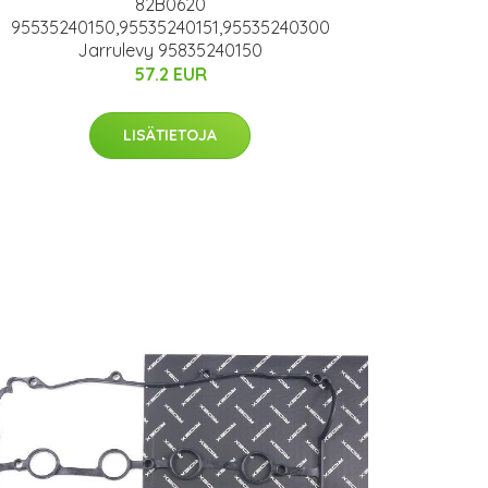
82B0620
95535240150,95535240151,95535240300
Jarrulevy 95835240150
57.2 EUR
LISÄTIETOJA