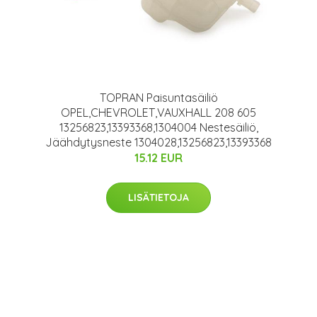
TOPRAN Paisuntasäiliö
OPEL,CHEVROLET,VAUXHALL 208 605
13256823,13393368,1304004 Nestesäiliö,
Jäähdytysneste 1304028,13256823,13393368
15.12 EUR
LISÄTIETOJA