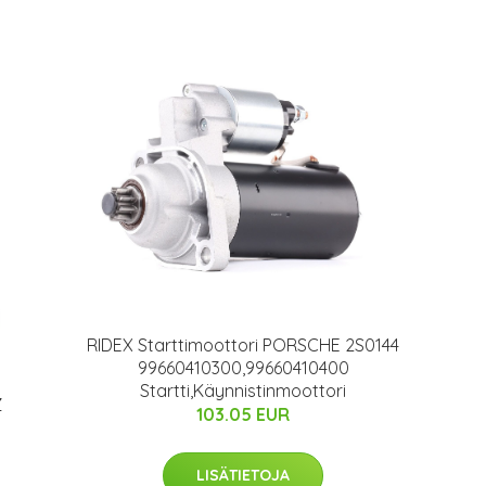
RIDEX Starttimoottori PORSCHE 2S0144
99660410300,99660410400
Startti,Käynnistinmoottori
Z
103.05 EUR
LISÄTIETOJA