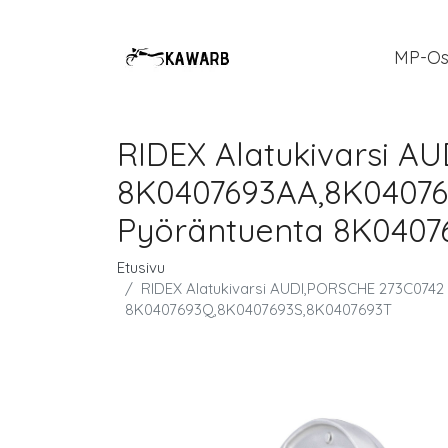
MP-Os
RIDEX Alatukivarsi A
8K0407693AA,8K040769
Pyöräntuenta 8K0407
Etusivu
RIDEX Alatukivarsi AUDI,PORSCHE 273C0742
8K0407693Q,8K0407693S,8K0407693T