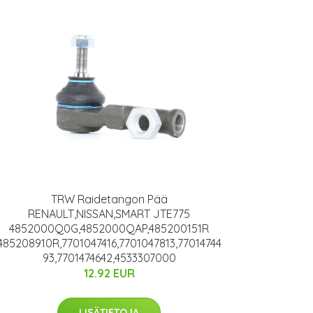
TRW Raidetangon Pää
RENAULT,NISSAN,SMART JTE775
4852000Q0G,4852000QAP,485200151R
485208910R,7701047416,7701047813,77014744
93,7701474642,4533307000
12.92 EUR
LISÄTIETOJA