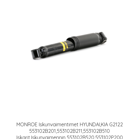
MONROE Iskunvaimentimet HYUNDAI,KIA G2122
553102B201,553102B211,553102B510
Iskarit,Iskunvaimennin 553102B520,553102P200