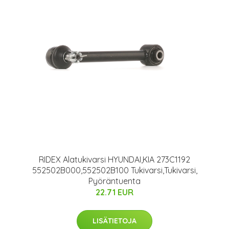
RIDEX Alatukivarsi HYUNDAI,KIA 273C1192
552502B000,552502B100 Tukivarsi,Tukivarsi,
Pyöräntuenta
22.71 EUR
LISÄTIETOJA