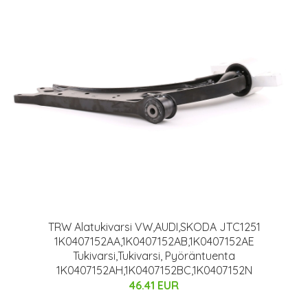
TRW Alatukivarsi VW,AUDI,SKODA JTC1251
1K0407152AA,1K0407152AB,1K0407152AE
Tukivarsi,Tukivarsi, Pyöräntuenta
1K0407152AH,1K0407152BC,1K0407152N
46.41 EUR