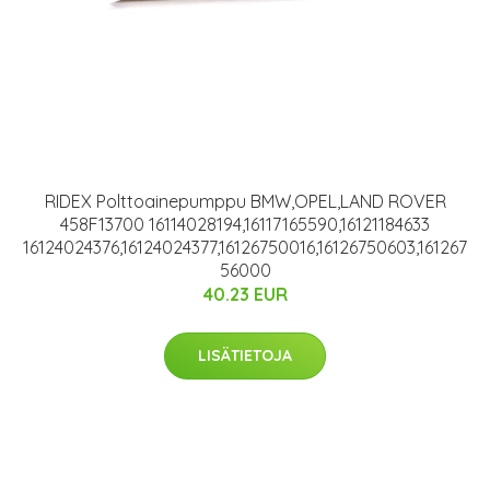
RIDEX Polttoainepumppu BMW,OPEL,LAND ROVER
458F13700 16114028194,16117165590,16121184633
16124024376,16124024377,16126750016,16126750603,161267
56000
40.23 EUR
LISÄTIETOJA