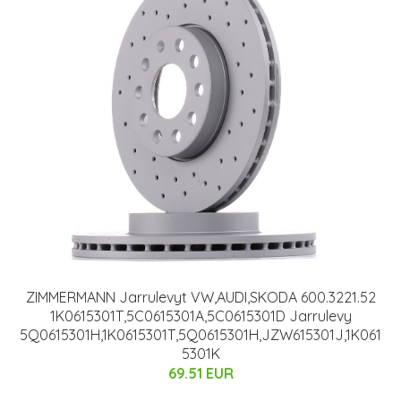
ZIMMERMANN Jarrulevyt VW,AUDI,SKODA 600.3221.52
1K0615301T,5C0615301A,5C0615301D Jarrulevy
5Q0615301H,1K0615301T,5Q0615301H,JZW615301J,1K061
5301K
69.51 EUR