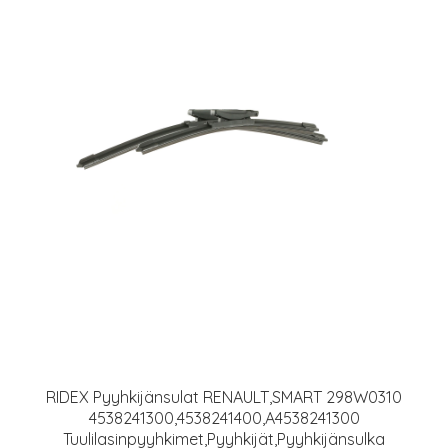
RIDEX Pyyhkijänsulat RENAULT,SMART 298W0310
4538241300,4538241400,A4538241300
Tuulilasinpyyhkimet,Pyyhkijät,Pyyhkijänsulka