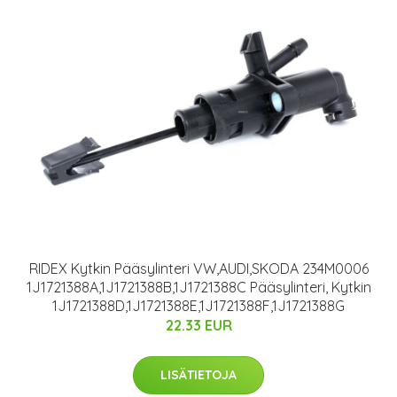
RIDEX Kytkin Pääsylinteri VW,AUDI,SKODA 234M0006
1J1721388A,1J1721388B,1J1721388C Pääsylinteri, Kytkin
1J1721388D,1J1721388E,1J1721388F,1J1721388G
22.33 EUR
LISÄTIETOJA