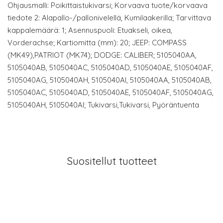
Ohjausmalli: Poikittaistukivarsi; Korvaava tuote/korvaava
tiedote 2: Alapallo-/pallonivelellä, Kumilaakerilla; Tarvittava
kappalemäärä: 1; Asennuspuoli: Etuakseli, oikea,
Vorderachse; Kartiomitta (mm): 20; JEEP: COMPASS
(MK49),PATRIOT (MK74); DODGE: CALIBER; 5105040AA,
5105040AB, 5105040AC, 5105040AD, 5105040AE, 5105040AF,
5105040AG, 5105040AH, 5105040AI, 5105040AA, 5105040AB,
5105040AC, 5105040AD, 5105040AE, 5105040AF, 5105040AG,
5105040AH, 5105040AI; Tukivarsi,Tukivarsi, Pyöräntuenta
Suositellut tuotteet