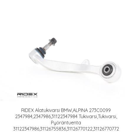
RIDEX Alatukivarsi BMW,ALPINA 273C0099
2347984,2347986,31122347984 Tukivarsi,Tukivarsi,
Pyöräntuenta
31122347986,31126755836,31126770122,31126770772