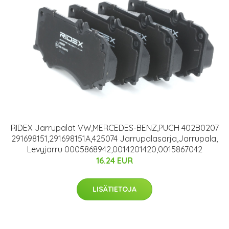
RIDEX Jarrupalat VW,MERCEDES-BENZ,PUCH 402B0207
291698151,291698151A,425074 Jarrupalasarja,Jarrupala,
Levyjarru 0005868942,0014201420,0015867042
16.24 EUR
LISÄTIETOJA