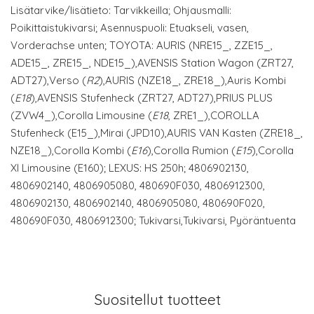
Lisätarvike/lisätieto: Tarvikkeilla; Ohjausmalli:
Poikittaistukivarsi; Asennuspuoli: Etuakseli, vasen,
Vorderachse unten; TOYOTA: AURIS (NRE15_, ZZE15_,
ADE15_, ZRE15_, NDE15_),AVENSIS Station Wagon (ZRT27,
ADT27),Verso (
R2
),AURIS (NZE18_, ZRE18_),Auris Kombi
(
E18
),AVENSIS Stufenheck (ZRT27, ADT27),PRIUS PLUS
(ZVW4_),Corolla Limousine (
E18
, ZRE1_),COROLLA
Stufenheck (E15_),Mirai (JPD10),AURIS VAN Kasten (ZRE18_,
NZE18_),Corolla Kombi (
E16
),Corolla Rumion (
E15
),Corolla
XI Limousine (E160); LEXUS: HS 250h; 4806902130,
4806902140, 4806905080, 480690F030, 4806912300,
4806902130, 4806902140, 4806905080, 480690F020,
480690F030, 4806912300; Tukivarsi,Tukivarsi, Pyöräntuenta
Suositellut tuotteet