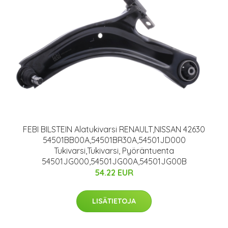
FEBI BILSTEIN Alatukivarsi RENAULT,NISSAN 42630
54501BB00A,54501BR30A,54501JD000
Tukivarsi,Tukivarsi, Pyöräntuenta
54501JG000,54501JG00A,54501JG00B
54.22 EUR
LISÄTIETOJA