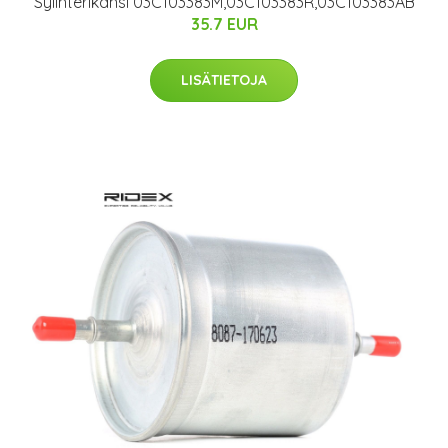
Sylinterikansi 03C103383M,03C103383R,03C103383AB
35.7 EUR
LISÄTIETOJA