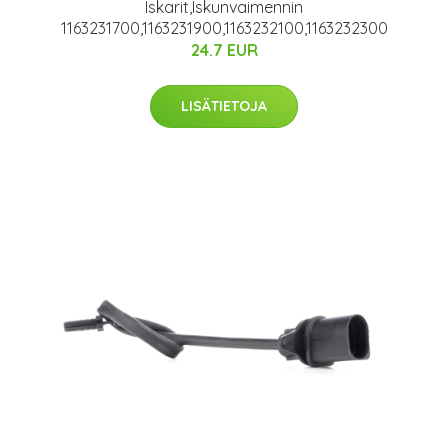
Iskarit,Iskunvaimennin
1163231700,1163231900,1163232100,1163232300
24.7 EUR
LISÄTIETOJA