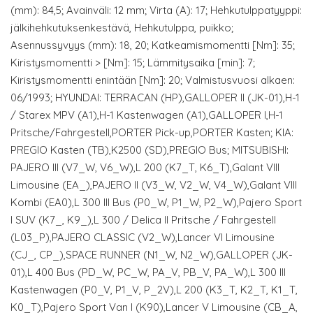
(mm): 84,5; Avainväli: 12 mm; Virta (A): 17; Hehkutulppatyyppi:
jälkihehkutuksenkestävä, Hehkutulppa, puikko;
Asennussyvyys (mm): 18, 20; Katkeamismomentti [Nm]: 35;
Kiristysmomentti > [Nm]: 15; Lämmitysaika [min]: 7;
Kiristysmomentti enintään [Nm]: 20; Valmistusvuosi alkaen:
06/1993; HYUNDAI: TERRACAN (HP),GALLOPER II (JK-01),H-1
/ Starex MPV (A1),H-1 Kastenwagen (A1),GALLOPER I,H-1
Pritsche/Fahrgestell,PORTER Pick-up,PORTER Kasten; KIA:
PREGIO Kasten (TB),K2500 (SD),PREGIO Bus; MITSUBISHI:
PAJERO III (V7_W, V6_W),L 200 (K7_T, K6_T),Galant VIII
Limousine (EA_),PAJERO II (V3_W, V2_W, V4_W),Galant VIII
Kombi (EA0),L 300 III Bus (P0_W, P1_W, P2_W),Pajero Sport
I SUV (K7_, K9_),L 300 / Delica II Pritsche / Fahrgestell
(L03_P),PAJERO CLASSIC (V2_W),Lancer VI Limousine
(CJ_, CP_),SPACE RUNNER (N1_W, N2_W),GALLOPER (JK-
01),L 400 Bus (PD_W, PC_W, PA_V, PB_V, PA_W),L 300 III
Kastenwagen (P0_V, P1_V, P_2V),L 200 (K3_T, K2_T, K1_T,
K0_T),Pajero Sport Van I (K90),Lancer V Limousine (CB_A,