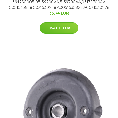
3942S0005 05139700AA,5139700AA,05139700AA
0051535828,0071530228,A0051535828,A0071530228
33.74 EUR
LISÄTIETOJA