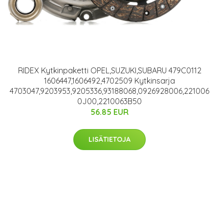
RIDEX Kytkinpaketti OPEL,SUZUKI,SUBARU 479C0112
1606447,1606492,4702509 Kytkinsarja
4703047,9203953,9205336,93188068,0926928006,221006
0J00,2210063B50
56.85 EUR
LISÄTIETOJA