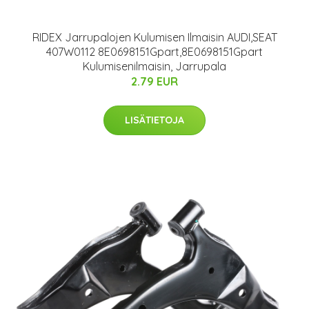
RIDEX Jarrupalojen Kulumisen Ilmaisin AUDI,SEAT
407W0112 8E0698151Gpart,8E0698151Gpart
Kulumisenilmaisin, Jarrupala
2.79 EUR
LISÄTIETOJA