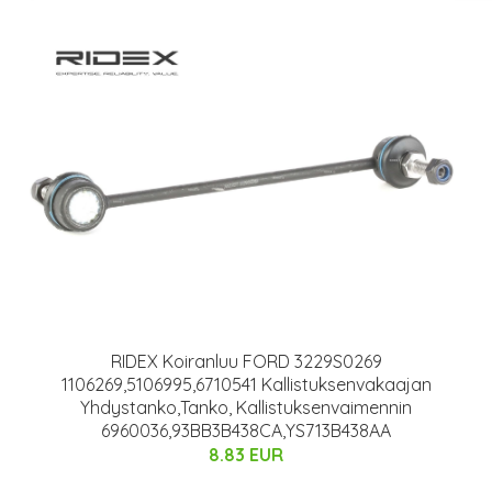
RIDEX Koiranluu FORD 3229S0269
1106269,5106995,6710541 Kallistuksenvakaajan
Yhdystanko,Tanko, Kallistuksenvaimennin
6960036,93BB3B438CA,YS713B438AA
8.83 EUR