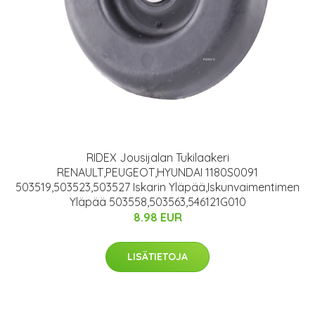
RIDEX Jousijalan Tukilaakeri
RENAULT,PEUGEOT,HYUNDAI 1180S0091
503519,503523,503527 Iskarin Yläpää,Iskunvaimentimen
Yläpää 503558,503563,546121G010
8.98 EUR
LISÄTIETOJA