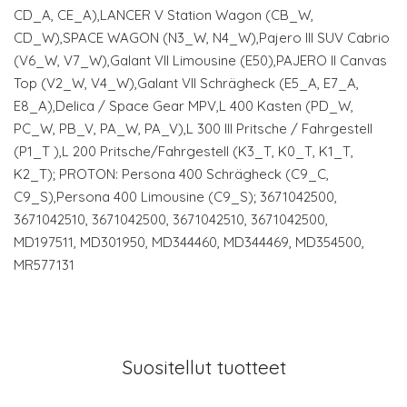
CD_A, CE_A),LANCER V Station Wagon (CB_W,
CD_W),SPACE WAGON (N3_W, N4_W),Pajero III SUV Cabrio
(V6_W, V7_W),Galant VII Limousine (E50),PAJERO II Canvas
Top (V2_W, V4_W),Galant VII Schrägheck (E5_A, E7_A,
E8_A),Delica / Space Gear MPV,L 400 Kasten (PD_W,
PC_W, PB_V, PA_W, PA_V),L 300 III Pritsche / Fahrgestell
(P1_T ),L 200 Pritsche/Fahrgestell (K3_T, K0_T, K1_T,
K2_T); PROTON: Persona 400 Schrägheck (C9_C,
C9_S),Persona 400 Limousine (C9_S); 3671042500,
3671042510, 3671042500, 3671042510, 3671042500,
MD197511, MD301950, MD344460, MD344469, MD354500,
MR577131
Suositellut tuotteet