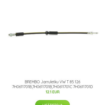
BREMBO Jarruletku VW T 85 126
7H0611701B,7H0611701B,7H0611701C 7H0611701D
12.1 EUR