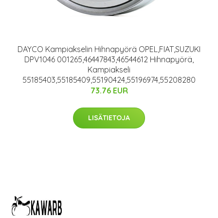
DAYCO Kampiakselin Hihnapyörä OPEL,FIAT,SUZUKI
DPV1046 001265,46447843,46544612 Hihnapyörä,
Kampiakseli
55185403,55185409,55190424,55196974,55208280
73.76 EUR
LISÄTIETOJA