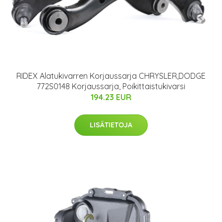
RIDEX Alatukivarren Korjaussarja CHRYSLER,DODGE
772S0148 Korjaussarja, Poikittaistukivarsi
194.23 EUR
LISÄTIETOJA