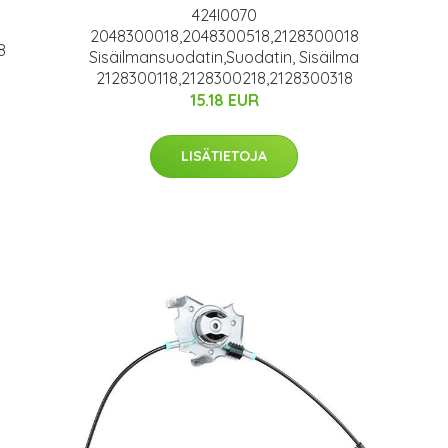
424I0070
2048300018,2048300518,2128300018
8
Sisäilmansuodatin,Suodatin, Sisäilma
2128300118,2128300218,2128300318
15.18 EUR
LISÄTIETOJA