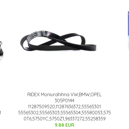
RIDEX Moniurahihna VW,BMW,OPEL
305P0144
11287509520,11287636372,55565301
1
55565302,55565303,55565304,55580053,575
0T6,5750YC,5750Z1,96337272,55258359
9.88 EUR