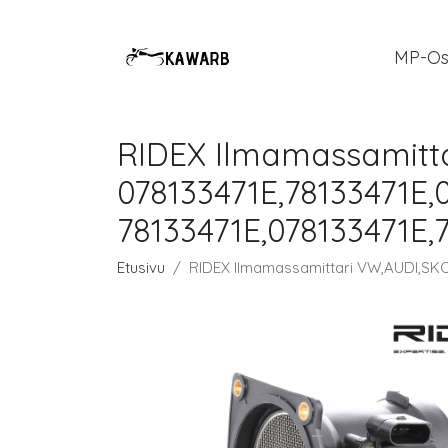
MP-Os
RIDEX Ilmamassamitt
078133471E,78133471E,
78133471E,078133471E,
Etusivu
RIDEX Ilmamassamittari VW,AUDI,SKO