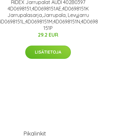
RIDEX Jarrupalat AUDI 402B0397
4D0698151,4D0698151AE,4D0698151K
Jarrupalasarja,Jarrupala, Levyjarru
4D0698151L,4D0698151M,4D0698151N,4D0698
151P
29.2 EUR
LISÄTIETOJA
Pikalinkit