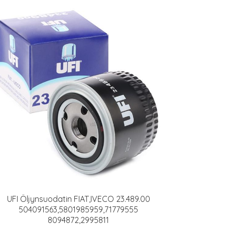
UFI Öljynsuodatin FIAT,IVECO 23.489.00
504091563,5801985959,71779555
8094872,2995811