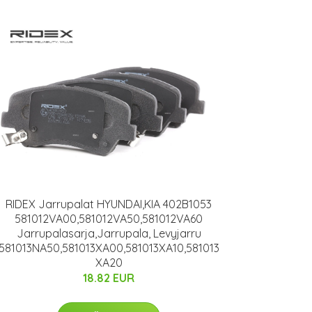
RIDEX Jarrupalat HYUNDAI,KIA 402B1053
581012VA00,581012VA50,581012VA60
Jarrupalasarja,Jarrupala, Levyjarru
581013NA50,581013XA00,581013XA10,581013
XA20
18.82 EUR