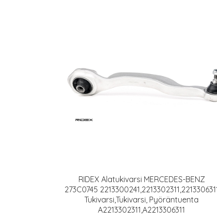
RIDEX Alatukivarsi MERCEDES-BENZ
273C0745 2213300241,2213302311,221330631
Tukivarsi,Tukivarsi, Pyöräntuenta
A2213302311,A2213306311