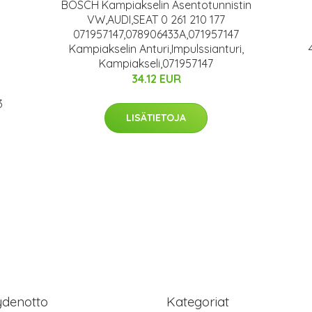
BOSCH Kampiakselin Asentotunnistin
VW,AUDI,SEAT 0 261 210 177
071957147,078906433A,071957147
Kampiakselin Anturi,Impulssianturi,
Kampiakseli,071957147
34.12 EUR
3
LISÄTIETOJA
ydenotto
Kategoriat