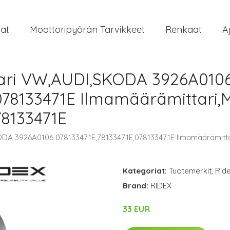
at
Moottoripyörän Tarvikkeet
Renkaat
A
ari VW,AUDI,SKODA 3926A010
078133471E Ilmamäärämittari,
78133471E
DA 3926A0106 078133471E,78133471E,078133471E Ilmamäärämittar
Kategoriat:
Tuotemerkit
,
Rid
Brand:
RIDEX
33 EUR