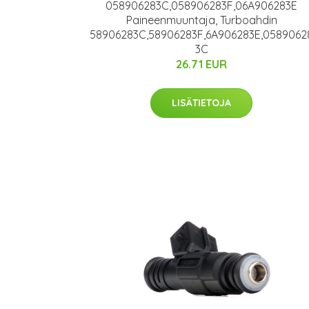
058906283C,058906283F,06A906283E
Paineenmuuntaja, Turboahdin
58906283C,58906283F,6A906283E,0589062
3C
26.71 EUR
LISÄTIETOJA