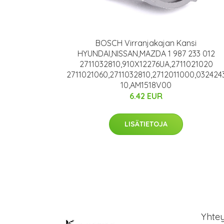
BOSCH Virranjakajan Kansi
HYUNDAI,NISSAN,MAZDA 1 987 233 012
2711032810,910X12276UA,2711021020
2711021060,2711032810,2712011000,032424
10,AM1518V00
6.42 EUR
LISÄTIETOJA
Yhte