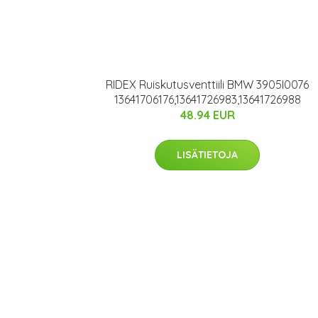
RIDEX Ruiskutusventtiili BMW 3905I0076
13641706176,13641726983,13641726988
48.94 EUR
LISÄTIETOJA