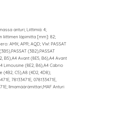
ssa anturi; Liittimiä: 4;
 liittimen läpimitta [mm]: 82;
umero: AMX; APR; AQD; VW: PASSAT
 (3B5),PASSAT (3B2),PASSAT
2, B5),A4 Avant (8E5, B6),A4 Avant
A4 Limousine (8E2, B6),A4 Cabrio
e (4B2, C5),A8 (4D2, 4D8);
71E, 78133471E, 078133471E,
71E; Ilmamäärämittari,MAF Anturi