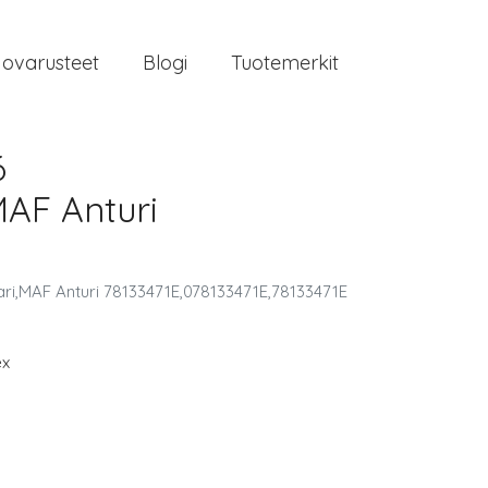
jovarusteet
Blogi
Tuotemerkit
6
MAF Anturi
i,MAF Anturi 78133471E,078133471E,78133471E
ex