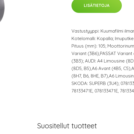
LISÄTIETOJA
Vastustyyppi: Kuumafilmi ilmama
Kotelomalli: Kopalla; Imuputken
Pituus (mm): 105; Moottorin
Variant (3B6),PASSAT Variant
(3B3); AUDI: A4 Limousine (8D
(8D5, B5),A6 Avant (4B5, C5),
(8H7, B6, 8HE, B7),A6 Limousin
SKODA: SUPERB (3U4); 0781334
78133471E, 078133471E, 781334
Suositellut tuotteet