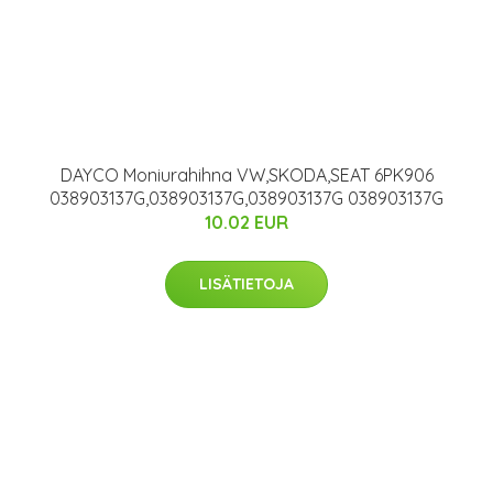
DAYCO Moniurahihna VW,SKODA,SEAT 6PK906
038903137G,038903137G,038903137G 038903137G
10.02 EUR
LISÄTIETOJA