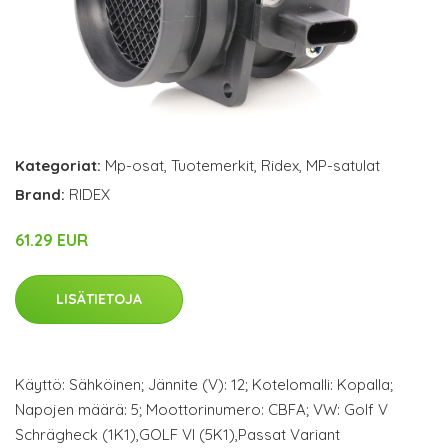
Kategoriat:
Mp-osat
,
Tuotemerkit
,
Ridex
,
MP-satulat
Brand:
RIDEX
61.29 EUR
LISÄTIETOJA
Käyttö: Sähköinen; Jännite (V): 12; Kotelomalli: Kopalla;
Napojen määrä: 5; Moottorinumero: CBFA; VW: Golf V
Schrägheck (1K1),GOLF VI (5K1),Passat Variant