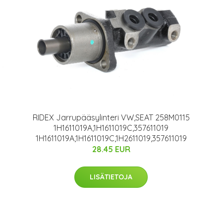
RIDEX Jarrupääsylinteri VW,SEAT 258M0115
1H1611019A,1H1611019C,357611019
1H1611019A,1H1611019C,1H2611019,357611019
28.45 EUR
LISÄTIETOJA