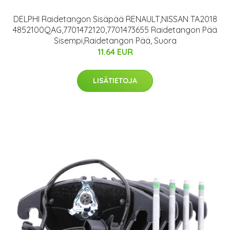
DELPHI Raidetangon Sisäpää RENAULT,NISSAN TA2018
4852100QAG,7701472120,7701473655 Raidetangon Pää
Sisempi,Raidetangon Pää, Suora
11.64 EUR
LISÄTIETOJA