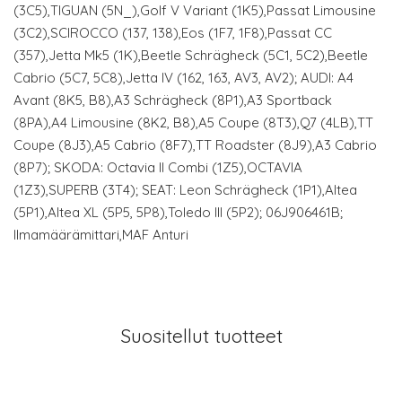
(3C5),TIGUAN (5N_),Golf V Variant (1K5),Passat Limousine
(3C2),SCIROCCO (137, 138),Eos (1F7, 1F8),Passat CC
(357),Jetta Mk5 (1K),Beetle Schrägheck (5C1, 5C2),Beetle
Cabrio (5C7, 5C8),Jetta IV (162, 163, AV3, AV2); AUDI: A4
Avant (8K5, B8),A3 Schrägheck (8P1),A3 Sportback
(8PA),A4 Limousine (8K2, B8),A5 Coupe (8T3),Q7 (4LB),TT
Coupe (8J3),A5 Cabrio (8F7),TT Roadster (8J9),A3 Cabrio
(8P7); SKODA: Octavia II Combi (1Z5),OCTAVIA
(1Z3),SUPERB (3T4); SEAT: Leon Schrägheck (1P1),Altea
(5P1),Altea XL (5P5, 5P8),Toledo III (5P2); 06J906461B;
Ilmamäärämittari,MAF Anturi
Suositellut tuotteet