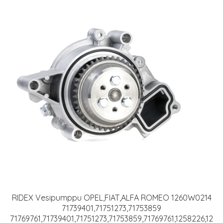
RIDEX Vesipumppu OPEL,FIAT,ALFA ROMEO 1260W0214
71739401,71751273,71753859
71769761,71739401,71751273,71753859,71769761,1258226,12