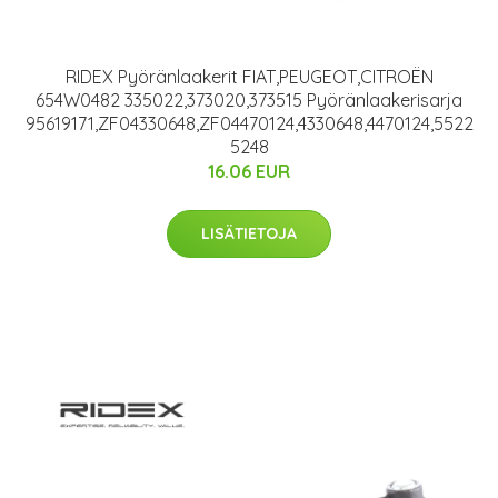
RIDEX Pyöränlaakerit FIAT,PEUGEOT,CITROËN
654W0482 335022,373020,373515 Pyöränlaakerisarja
95619171,ZF04330648,ZF04470124,4330648,4470124,5522
5248
16.06 EUR
LISÄTIETOJA