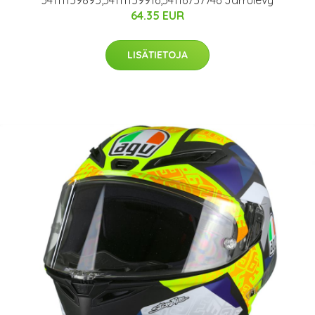
34111159895,34111159916,34116757746 Jarrulevy
64.35 EUR
LISÄTIETOJA