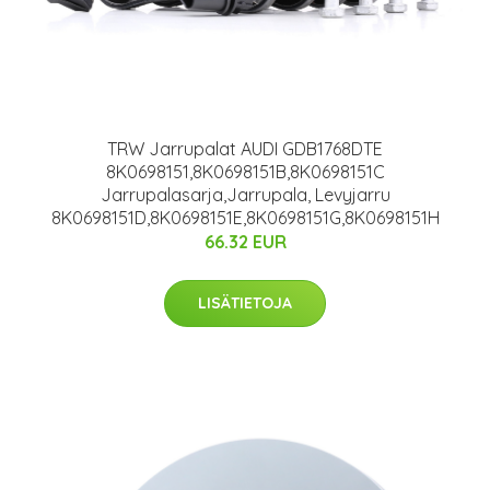
TRW Jarrupalat AUDI GDB1768DTE
8K0698151,8K0698151B,8K0698151C
Jarrupalasarja,Jarrupala, Levyjarru
8K0698151D,8K0698151E,8K0698151G,8K0698151H
66.32 EUR
LISÄTIETOJA