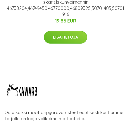
Iskarit,Iskunvaimennin
46738204,46749450,46770000,46809325,50701483,50701
916
19.86 EUR
LISÄTIETOJA
Osta kaikki moottoripyörävarusteet edullisesti kauttamme.
Tarjolla on laaja valikoima mp-tuotteita.