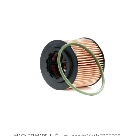
MAGNETI MARELLI Öljynsuodatin VW,MERCEDES-