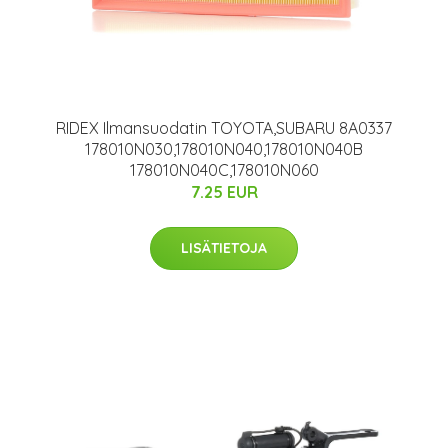
RIDEX Ilmansuodatin TOYOTA,SUBARU 8A0337
178010N030,178010N040,178010N040B
178010N040C,178010N060
7.25 EUR
LISÄTIETOJA