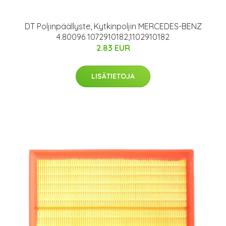
DT Poljinpäällyste, Kytkinpoljin MERCEDES-BENZ
4.80096 1072910182,1102910182
2.83 EUR
LISÄTIETOJA