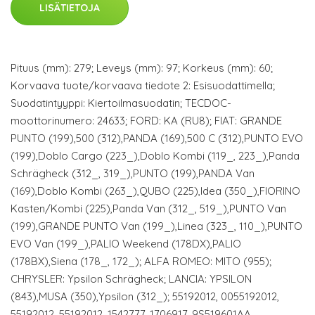
LISÄTIETOJA
Pituus (mm): 279; Leveys (mm): 97; Korkeus (mm): 60;
Korvaava tuote/korvaava tiedote 2: Esisuodattimella;
Suodatintyyppi: Kiertoilmasuodatin; TECDOC-
moottorinumero: 24633; FORD: KA (RU8); FIAT: GRANDE
PUNTO (199),500 (312),PANDA (169),500 C (312),PUNTO EVO
(199),Doblo Cargo (223_),Doblo Kombi (119_, 223_),Panda
Schrägheck (312_, 319_),PUNTO (199),PANDA Van
(169),Doblo Kombi (263_),QUBO (225),Idea (350_),FIORINO
Kasten/Kombi (225),Panda Van (312_, 519_),PUNTO Van
(199),GRANDE PUNTO Van (199_),Linea (323_, 110_),PUNTO
EVO Van (199_),PALIO Weekend (178DX),PALIO
(178BX),Siena (178_, 172_); ALFA ROMEO: MITO (955);
CHRYSLER: Ypsilon Schrägheck; LANCIA: YPSILON
(843),MUSA (350),Ypsilon (312_); 55192012, 0055192012,
55192012, 55192012, 1542777, 1706917, 9S519601AA,