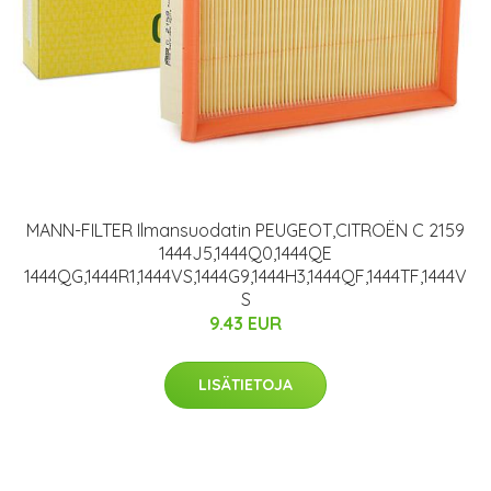
MANN-FILTER Ilmansuodatin PEUGEOT,CITROËN C 2159
1444J5,1444Q0,1444QE
1444QG,1444R1,1444VS,1444G9,1444H3,1444QF,1444TF,1444V
S
9.43 EUR
LISÄTIETOJA