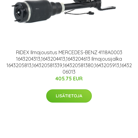
RIDEX Ilmajousitus MERCEDES-BENZ 4118A0003
1643204313,1643204413,1643204613 Ilmajousijalka
1643205813,164320581339,164320581380,1643205913,16432
06013
405.75 EUR
LISÄTIETOJA