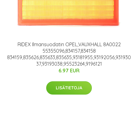
RIDEX Ilmansuodatin OPEL,VAUXHALL 8A0022
55355096,834157,834158
834159,835626,835633,835635,93181955,93192056,931930
37,93193038,95523264,9196121
6.97 EUR
LISÄTIETOJA