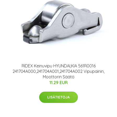
RIDEX Keinuvipu HYUNDAI,KIA 561R0016
241704A000,241704A001,241704A002 Vipupainin,
Moottorin Säätö
11.29 EUR
LISÄTIETOJA