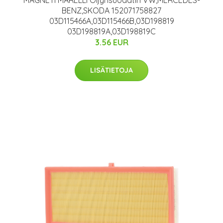
BENZ,SKODA 152071758827
03D115466A,03D115466B,03D198819
03D198819A,03D198819C
3.56 EUR
LISÄTIETOJA