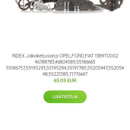
RIDEX Jakoketjusarja OPEL,FORD,FIAT 1389T0002
46788783,46804589,55186663
55186757,55195293,55195294,55197785,55205447,552054
48,55221385,71776647
65.05 EUR
LISÄTIETOJA