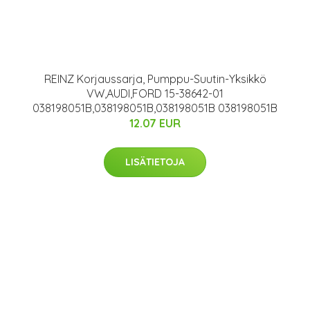
REINZ Korjaussarja, Pumppu-Suutin-Yksikkö
VW,AUDI,FORD 15-38642-01
038198051B,038198051B,038198051B 038198051B
12.07 EUR
LISÄTIETOJA