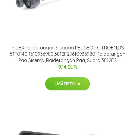
RIDEX Raidetangon Sisäpää PEUGEOT,CITROËN,DS
51T0140 1610936980,3812F2,1610936980 Raidetangon
Pää Sisempi,Raidetangon Pää, Suora 3812F2
9.14 EUR
LISÄTIETOJA