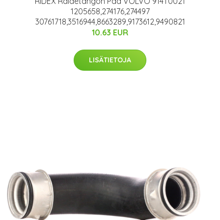
RIDEX Raidetangon Pää VOLVO 914T0021
1205658,274176,274497
30761718,3516944,8663289,9173612,9490821
10.63 EUR
LISÄTIETOJA