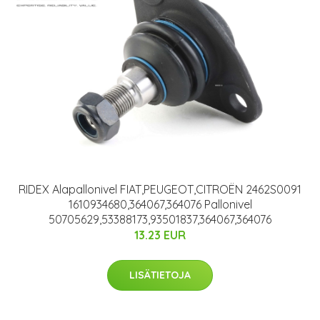
RIDEX Alapallonivel FIAT,PEUGEOT,CITROËN 2462S0091
1610934680,364067,364076 Pallonivel
50705629,53388173,93501837,364067,364076
13.23 EUR
LISÄTIETOJA