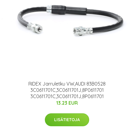
RIDEX Jarruletku VW,AUDI 83B0528
3C0611701C,3C0611701J,8P0611701
3C0611701C,3C0611701J,8P0611701
13.23 EUR
LISÄTIETOJA