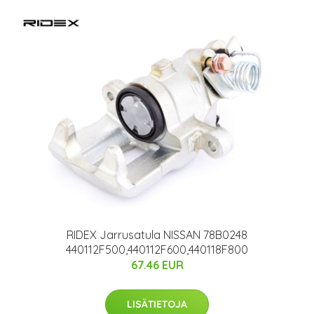
RIDEX Jarrusatula NISSAN 78B0248
440112F500,440112F600,440118F800
67.46 EUR
LISÄTIETOJA