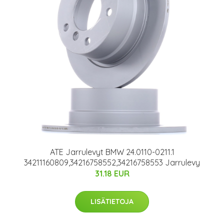
ATE Jarrulevyt BMW 24.0110-0211.1
34211160809,34216758552,34216758553 Jarrulevy
31.18 EUR
LISÄTIETOJA