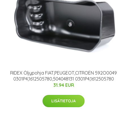
RIDEX Öljypohja FIAT,PEUGEOT,CITROËN 592O0049
0301P4,1612505780,504048131 0301P4,1612505780
31.94 EUR
LISÄTIETOJA