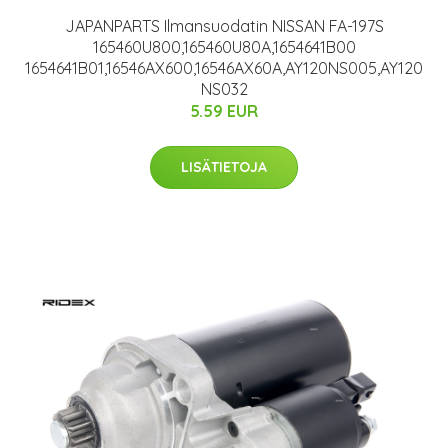
JAPANPARTS Ilmansuodatin NISSAN FA-197S
165460U800,165460U80A,1654641B00
1654641B01,16546AX600,16546AX60A,AY120NS005,AY120
NS032
5.59 EUR
LISÄTIETOJA