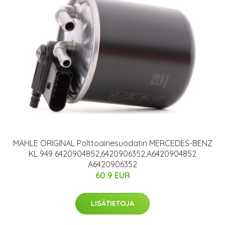
MAHLE ORIGINAL Polttoainesuodatin MERCEDES-BENZ
KL 949 6420904852,6420906352,A6420904852
A6420906352
60.9 EUR
LISÄTIETOJA