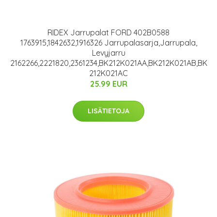
RIDEX Jarrupalat FORD 402B0588
1763915,1842632,1916326 Jarrupalasarja,Jarrupala,
Levyjarru
2162266,2221820,2361234,BK212K021AA,BK212K021AB,BK
212K021AC
25.99 EUR
LISÄTIETOJA