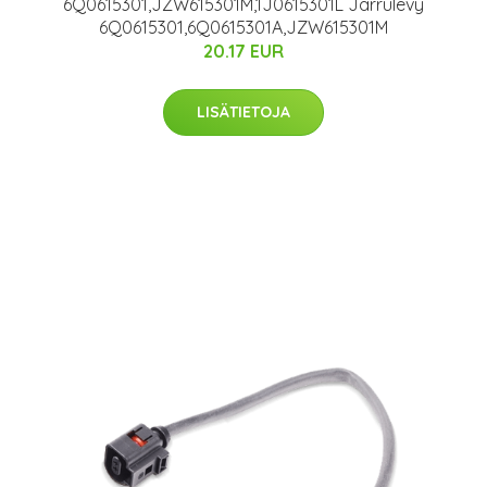
6Q0615301,JZW615301M,1J0615301L Jarrulevy
6Q0615301,6Q0615301A,JZW615301M
20.17 EUR
LISÄTIETOJA