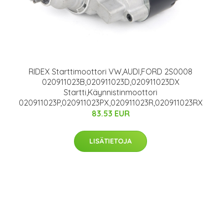
RIDEX Starttimoottori VW,AUDI,FORD 2S0008
020911023B,020911023D,020911023DX
Startti,Käynnistinmoottori
020911023P,020911023PX,020911023R,020911023RX
83.53 EUR
LISÄTIETOJA