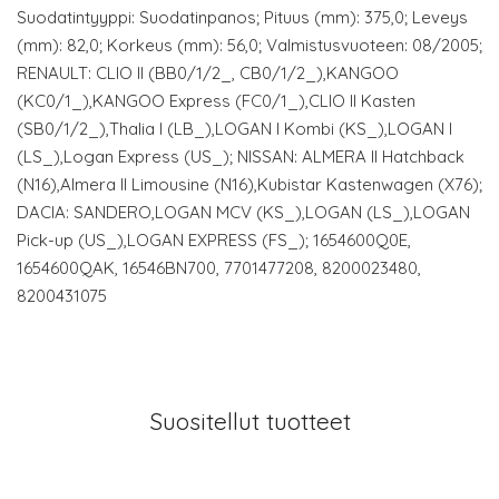
Suodatintyyppi: Suodatinpanos; Pituus (mm): 375,0; Leveys
(mm): 82,0; Korkeus (mm): 56,0; Valmistusvuoteen: 08/2005;
RENAULT: CLIO II (BB0/1/2_, CB0/1/2_),KANGOO
(KC0/1_),KANGOO Express (FC0/1_),CLIO II Kasten
(SB0/1/2_),Thalia I (LB_),LOGAN I Kombi (KS_),LOGAN I
(LS_),Logan Express (US_); NISSAN: ALMERA II Hatchback
(N16),Almera II Limousine (N16),Kubistar Kastenwagen (X76);
DACIA: SANDERO,LOGAN MCV (KS_),LOGAN (LS_),LOGAN
Pick-up (US_),LOGAN EXPRESS (FS_); 1654600Q0E,
1654600QAK, 16546BN700, 7701477208, 8200023480,
8200431075
Suositellut tuotteet