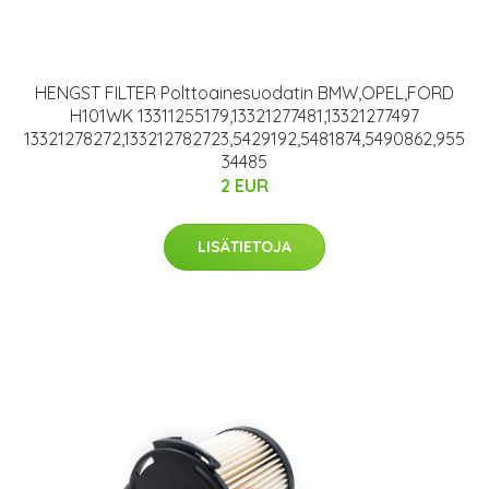
HENGST FILTER Polttoainesuodatin BMW,OPEL,FORD
H101WK 13311255179,13321277481,13321277497
13321278272,133212782723,5429192,5481874,5490862,955
34485
2 EUR
LISÄTIETOJA