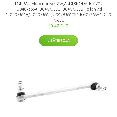
TOPRAN Alapallonivel VW,AUDI,SKODA 107 702
1J0407366A,1J0407366C,1J0407366D Pallonivel
1J0407366H,1J0407366J,1J0498366CS,1J0407366A,1J040
7366C
10.47 EUR
LISÄTIETOJA