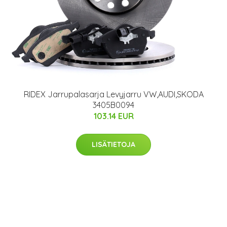
RIDEX Jarrupalasarja Levyjarru VW,AUDI,SKODA
3405B0094
103.14 EUR
LISÄTIETOJA