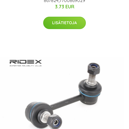
867824,7700869029
3.73 EUR
LISÄTIETOJA