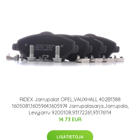
RIDEX Jarrupalat OPEL,VAUXHALL 402B1388
1605081,1605964,1605974 Jarrupalasarja,Jarrupala,
Levyjarru 9200108,93172261,93176114
14.73 EUR
LISÄTIETOJA