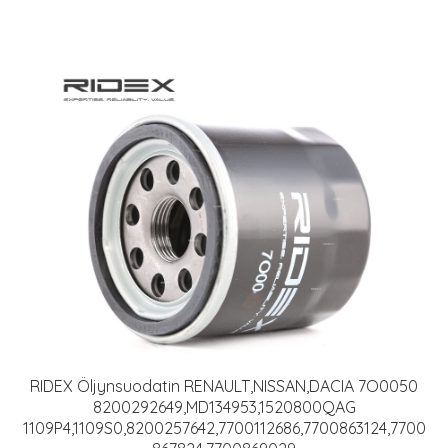
RIDEX Öljynsuodatin RENAULT,NISSAN,DACIA 7O0050
8200292649,MD134953,1520800QAG
1109P4,1109S0,8200257642,7700112686,7700863124,7700