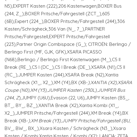
N5),EXPERT Kasten (222),206 Kastenwagen,BOXER Bus
(244, Z_),BOXER Pritsche/Fahrgestell (ZCT_),605
(6B),Expert (224_),BOXER Pritsche/Fahrgestell (244),306
Kasten/Schrägheck,306 Van (N_, 7_),PARTNER
Pritsche/Fahrgestell,EXPERT Pritsche/Fahrgestell
(223),Partner Origin Combispace (G_); CITROËN: Berlingo /
Berlingo First (MF, GJK, GFK),XSARA PICASSO
(N68),Berlingo / Berlingo First Kastenwagen (M_),C5 II
Break (RE_),C5 I (DC_),C5 I Break (DE_),XSARA (N1),C5 II
(RC_),JUMPER Kasten (244),XSARA Break (N2),Xantia
Schrägheck (X1_, X2_),XM (Y4),BX (XB-
),XANTIA (X2),XSARA
Coupe (N0),XM (Y3),JUMPER Kasten (230L),JUMPER Bus
(244, Z
),JUMPY (U6U),Evasion (22, U6),JUMPY Kasten (BS_,
BT_, BY_, BZ_),XANTIA Break (X2),Xantia Kombi (X1_,
X2_),JUMPER Pritsche/Fahrgestell (244),XM Break (Y4),BX
Break (XB-
),XM Break (Y3),JUMPY Pritsche/Fahrgestell (BU
,
BV_, BW_, BX_),Xsara Kasten / Schrägheck (N3_),Xsara
Kasten / Kombi,Xantia Kasten / Kombi (X2); LANCIA: ZETA