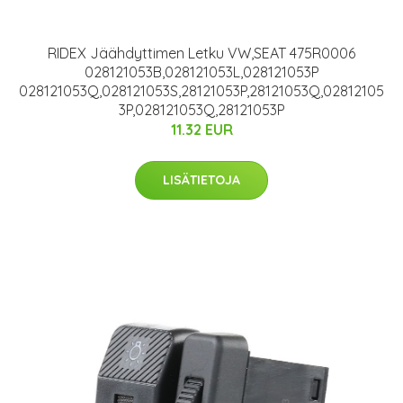
RIDEX Jäähdyttimen Letku VW,SEAT 475R0006
028121053B,028121053L,028121053P
028121053Q,028121053S,28121053P,28121053Q,02812105
3P,028121053Q,28121053P
11.32 EUR
LISÄTIETOJA