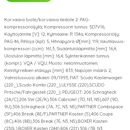
Korvaava tuote/korvaava tiedote 2: PAG-
kompressoriöljyllä; Kompressorin tunnus: SD7V16;
Käyttöjännite [V]: 12; Kylmäaine: R 134a; Kompressoriöljy:
PAG 46; Rihloja (kpl): 5; Hihnapyörä-Ø[mm]: 119; Iskutilavuus-
kompressori (ccm): 161,3; Sisääntuloläpimitta [mm]: 16,4;
Ulostulon läpimitta [mm]: 16,4; Sylinterikannen tunnus
(kompr.): VQA / VQU; Muoto: neliönmuotoinen;
Kiinnityrreikien etäisyys [mm]: 833; Napojen määrä: 2;
Valmistusvuosi alkaen: 09/1993; FIAT: Scudo Kastenwagen
(220_),Scudo Kombi (220_),ULYSSE (220),SCUDO
Pritsche/Fahrgestell (220_); PEUGEOT: 206 Schrägheck
(2A/C),206 SW (2E/K),306 Cabriolet (7D, N3, N5),607 (9D,
9U),306 Schrägheck (7A, 7C, N3, N5),PARTNER Combispace
(5F),406 Break (8E/F),PARTNER Kasten (5),406 Coupe
(8C),406 (8B),306 Break (7E, N3, N5),BOXER Kasten
(230L),BOXER Kasten (244),806 (221),306 (7B, N3,