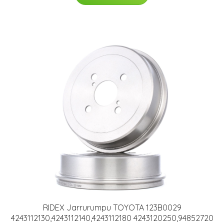
RIDEX Jarrurumpu TOYOTA 123B0029
4243112130,4243112140,4243112180 4243120250,94852720