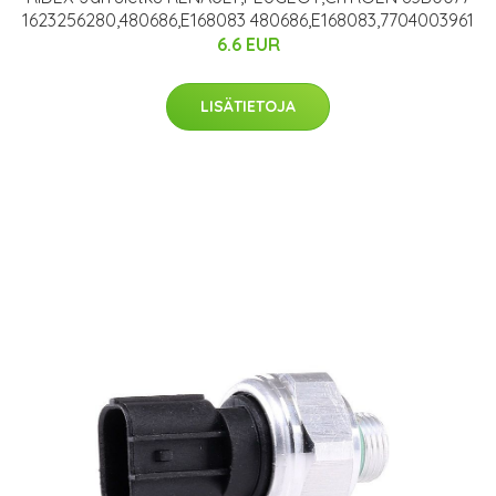
1623256280,480686,E168083 480686,E168083,7704003961
6.6 EUR
LISÄTIETOJA