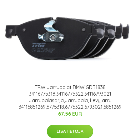
TRW Jarrupalat BMW GDB1838
34116775318,34116775322,34116793021
Jarrupalasarja,Jarrupala, Levyjarru
34116851269,6775318,6775322,6793021,6851269
67.56 EUR
LISÄTIETOJA