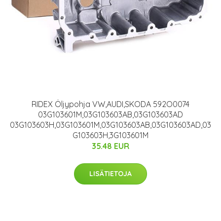
RIDEX Öljypohja VW,AUDI,SKODA 592O0074
03G103601M,03G103603AB,03G103603AD
03G103603H,03G103601M,03G103603AB,03G103603AD,03
G103603H,3G103601M
35.48 EUR
LISÄTIETOJA