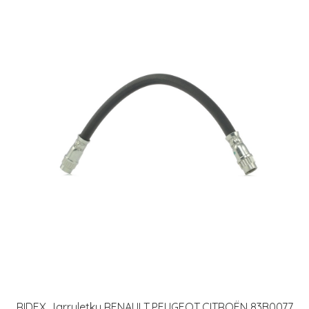
RIDEX Jarruletku RENAULT,PEUGEOT,CITROËN 83B0077