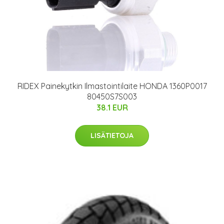
RIDEX Painekytkin Ilmastointilaite HONDA 1360P0017
80450S7S003
38.1 EUR
LISÄTIETOJA