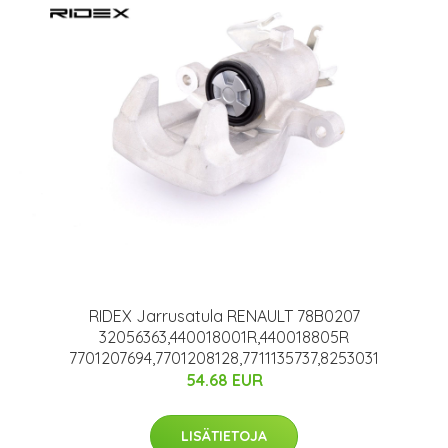
RIDEX Jarrusatula RENAULT 78B0207
32056363,440018001R,440018805R
7701207694,7701208128,7711135737,8253031
54.68 EUR
LISÄTIETOJA