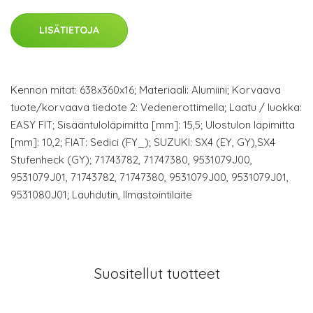
LISÄTIETOJA
Kennon mitat: 638x360x16; Materiaali: Alumiini; Korvaava
tuote/korvaava tiedote 2: Vedenerottimella; Laatu / luokka:
EASY FIT; Sisääntuloläpimitta [mm]: 15,5; Ulostulon läpimitta
[mm]: 10,2; FIAT: Sedici (FY_); SUZUKI: SX4 (EY, GY),SX4
Stufenheck (GY); 71743782, 71747380, 9531079J00,
9531079J01, 71743782, 71747380, 9531079J00, 9531079J01,
9531080J01; Lauhdutin, Ilmastointilaite
Suositellut tuotteet