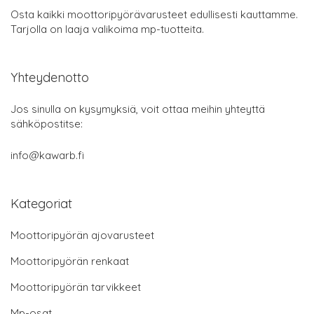
Osta kaikki moottoripyörävarusteet edullisesti kauttamme.
Tarjolla on laaja valikoima mp-tuotteita.
Yhteydenotto
Jos sinulla on kysymyksiä, voit ottaa meihin yhteyttä
sähköpostitse:
info@kawarb.fi
Kategoriat
Moottoripyörän ajovarusteet
Moottoripyörän renkaat
Moottoripyörän tarvikkeet
Mp-osat