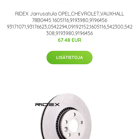
RIDEX Jarrusatula OPEL,CHEVROLET,VAUXHALL
78B0445 1605116,9193980,9196456
93171071,93176623,0542294,09192152,1605116,542300,542
308,9193980,9196456
67.48 EUR
LISÄTIETOJA