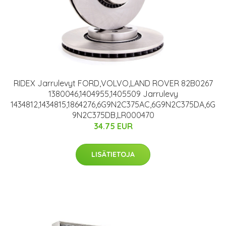
RIDEX Jarrulevyt FORD,VOLVO,LAND ROVER 82B0267
1380046,1404955,1405509 Jarrulevy
1434812,1434815,1864276,6G9N2C375AC,6G9N2C375DA,6G
9N2C375DB,LR000470
34.75 EUR
LISÄTIETOJA