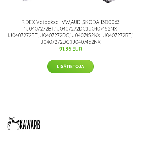
RIDEX Vetoakseli VW,AUDI,SKODA 13D0063
1J0407272BT,1J0407272DC,1J0407452NX
1J0407272BT,1J0407272DC,1J0407452NX,1J0407272BT,1
J0407272DC,1J0407452NX
91.36 EUR
LISÄTIETOJA