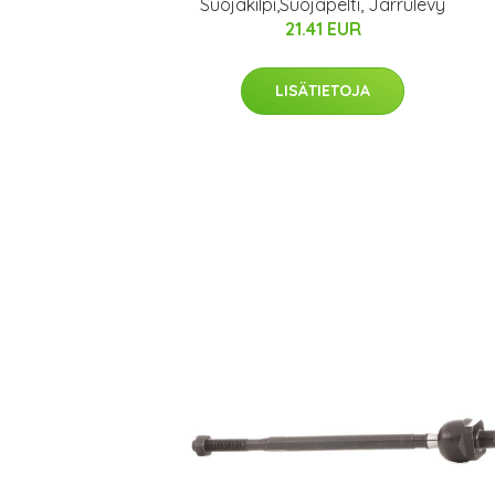
Suojakilpi,Suojapelti, Jarrulevy
21.41 EUR
LISÄTIETOJA