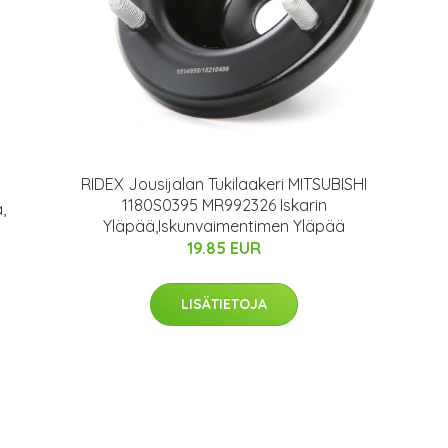
RIDEX Jousijalan Tukilaakeri MITSUBISHI
1180S0395 MR992326 Iskarin
,
Yläpää,Iskunvaimentimen Yläpää
19.85 EUR
LISÄTIETOJA