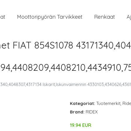
at
Moottoripyörän Tarvikkeet
Renkaat
A
et FIAT 854S1078 43171340,404
94,4408209,4408210,4434910,7
340,4048307,4317134 Iskarit,Iskunvaimennin 4330103,4340626,43
Kategoriat:
Tuotemerkit
,
Rid
Brand:
RIDEX
19.94 EUR