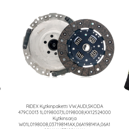
9
RIDEX Kytkinpaketti VW,AUDI,SKODA
479C0013 1L0198007,1L0198008,KX12524000
Kytkinsarja
W01L0198008,037198141AX,06A198141A,06A1