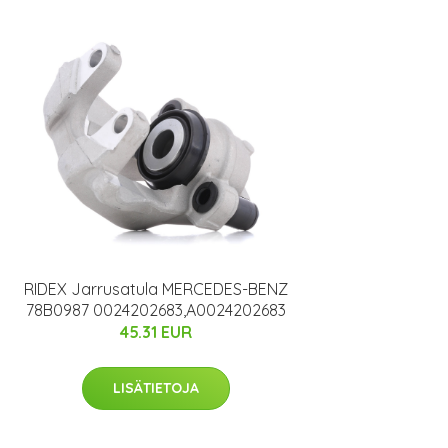
RIDEX Jarrusatula MERCEDES-BENZ
78B0987 0024202683,A0024202683
45.31 EUR
LISÄTIETOJA