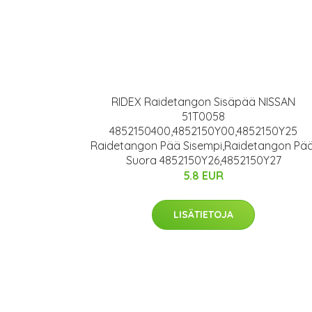
RIDEX Raidetangon Sisäpää NISSAN
51T0058
4852150400,4852150Y00,4852150Y25
Raidetangon Pää Sisempi,Raidetangon Pää
Suora 4852150Y26,4852150Y27
5.8 EUR
LISÄTIETOJA