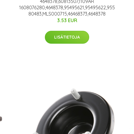
4648378,60813507,1109AR
1608076280,4648378,95495621,95495622,955
80483,MLS000715,46468373,4648378
3.53 EUR
LISÄTIETOJA