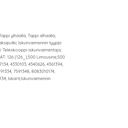
ppi ylhäällä, Tappi alhaalla;
ksiputki; Iskunvaimennin tyyppi:
i: Teleskooppi-iskunvaimentaja;
AT: 126 (126_),500 Limousine,500
7134, 4330103, 4340626, 4361394,
91334, 7591348, 8083010174,
34; Iskarit,Iskunvaimennin