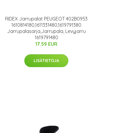
RIDEX Jarrupalat PEUGEOT 402B0953
1610814180,1611331480,1619791380
Jarrupalasarja,Jarrupala, Levyjarru
1619791480
17.59 EUR
LISÄTIETOJA