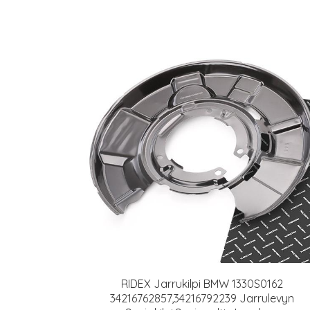
RIDEX Jarrukilpi BMW 1330S0162
34216762857,34216792239 Jarrulevyn