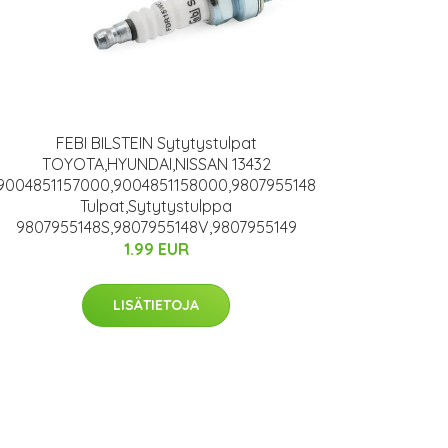
FEBI BILSTEIN Sytytystulpat
TOYOTA,HYUNDAI,NISSAN 13432
9004851157000,9004851158000,9807955148
Tulpat,Sytytystulppa
9807955148S,9807955148V,9807955149
1.99 EUR
LISÄTIETOJA