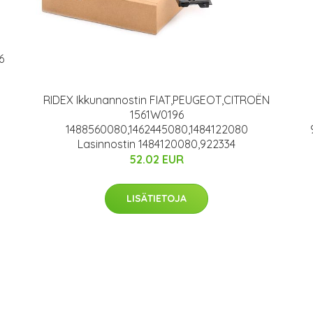
6
RIDEX Ikkunannostin FIAT,PEUGEOT,CITROËN
1561W0196
1488560080,1462445080,1484122080
Lasinnostin 1484120080,922334
52.02 EUR
LISÄTIETOJA