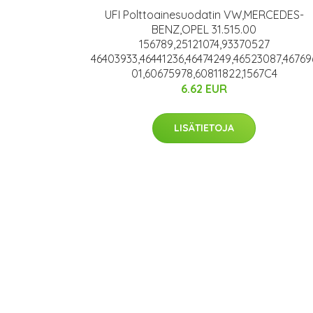
UFI Polttoainesuodatin VW,MERCEDES-
BENZ,OPEL 31.515.00
156789,25121074,93370527
46403933,46441236,46474249,46523087,46769
01,60675978,60811822,1567C4
6.62 EUR
LISÄTIETOJA