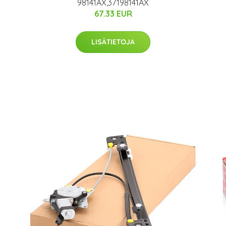
98141AX,37198141AX
67.33 EUR
LISÄTIETOJA