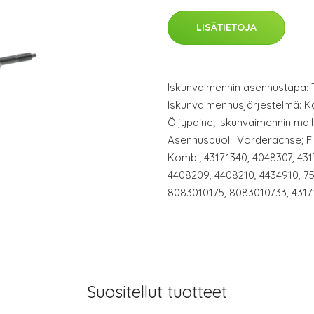
LISÄTIETOJA
Iskunvaimennin asennustapa: Ta
Iskunvaimennusjärjestelmä: Ka
Öljypaine; Iskunvaimennin mall
Asennuspuoli: Vorderachse; FI
Kombi; 43171340, 4048307, 431
4408209, 4408210, 4434910, 75
8083010175, 8083010733, 43171
Suositellut tuotteet