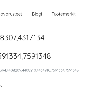
jovarusteet
Blogi
Tuotemerkit
8307,4317134
591334,7591348
61394,4408209,4408210,4434910,7591334,7591348
ex