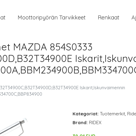
at
Moottoripyörän Tarvikkeet
Renkaat
A
met MAZDA 854S0333
D,B32T34900E Iskarit,Iskunv
00A,BBM234900B,BBM334700
32T34900C,B32T34900D,B32T34900E Iskarit,Iskunvaimennin
34700C,BBP834900
Kategoriat:
Tuotemerkit
,
Rid
Brand:
RIDEX