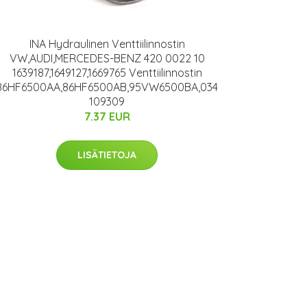
INA Hydraulinen Venttiilinnostin
VW,AUDI,MERCEDES-BENZ 420 0022 10
1639187,1649127,1669765 Venttiilinnostin
86HF6500AA,86HF6500AB,95VW6500BA,034
109309
7.37 EUR
LISÄTIETOJA