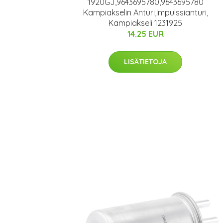
1920GJ,9643695780,9643695780
Kampiakselin Anturi,Impulssianturi,
Kampiakseli 1231925
14.25 EUR
LISÄTIETOJA