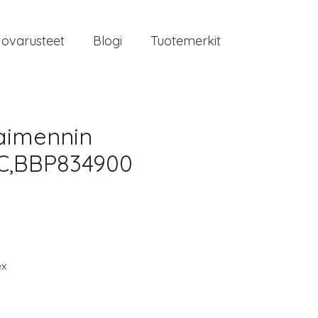
jovarusteet
Blogi
Tuotemerkit
aimennin
C,BBP834900
ex