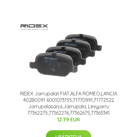
RIDEX Jarrupalat FIAT,ALFA ROMEO,LANCIA
402B0091 6001073155,71770991,71772522
Jarrupalasarja,Jarrupala, Levyjarru
77362275,77362276,77362675,77363341
12.79 EUR
LISÄTIETOJA