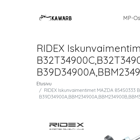
MP-Os
RIDEX Iskunvaimenti
B32T34900C,B32T34900
B39D34900A,BBM2349
Etusivu
RIDEX Iskunvaimentimet MAZDA 854S0333 B
B39D34900A,BBM234900A,BBM234900B,BBM3