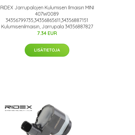
RIDEX Jarrupalojen Kulumisen Ilmaisin MINI
407W0089
34356799735,34356865611,34356887151
Kulumisenilmaisin, Jarrupala 34356887827
7.34 EUR
LISÄTIETOJA