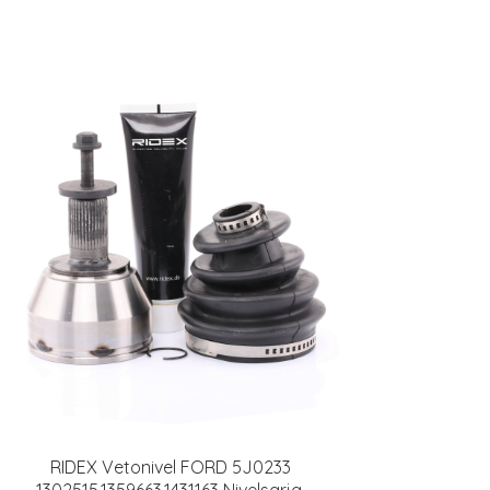
RIDEX Vetonivel FORD 5J0233
1302515,1359663,1431163 Nivelsarja,