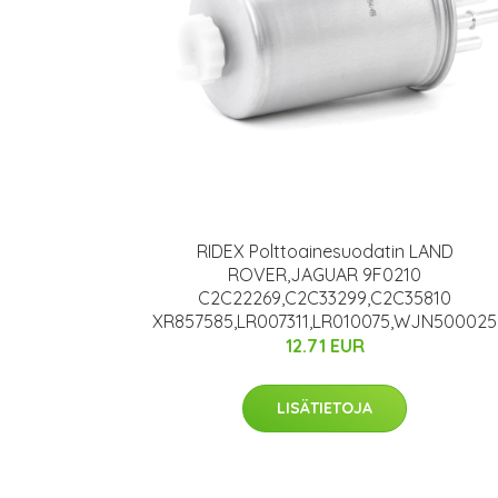
RIDEX Polttoainesuodatin LAND
ROVER,JAGUAR 9F0210
C2C22269,C2C33299,C2C35810
XR857585,LR007311,LR010075,WJN500025
12.71 EUR
LISÄTIETOJA