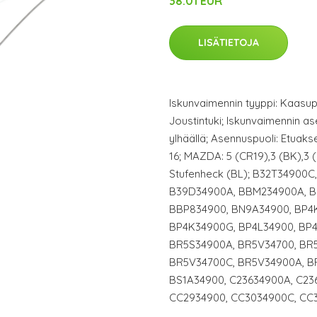
38.01 EUR
LISÄTIETOJA
Iskunvaimennin tyyppi: Kaasupa
Joustintuki; Iskunvaimennin ase
ylhäällä; Asennuspuoli: Etuak
16; MAZDA: 5 (CR19),3 (BK),3 
Stufenheck (BL); B32T34900C
B39D34900A, BBM234900A, 
BBP834900, BN9A34900, BP4
BP4K34900G, BP4L34900, BP4
BR5S34900A, BR5V34700, BR
BR5V34700C, BR5V34900A, B
BS1A34900, C23634900A, C23
CC2934900, CC3034900C, CC30