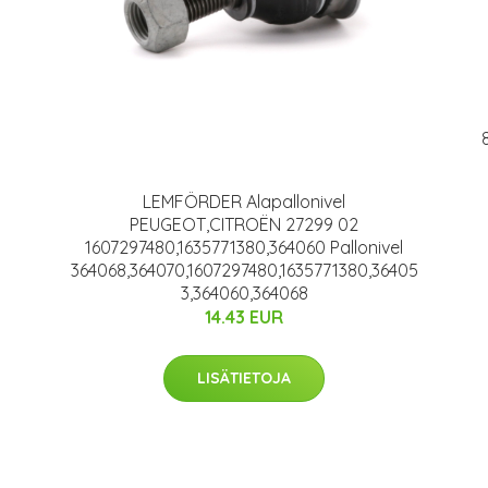
LEMFÖRDER Alapallonivel
PEUGEOT,CITROËN 27299 02
1607297480,1635771380,364060 Pallonivel
364068,364070,1607297480,1635771380,36405
3,364060,364068
14.43 EUR
LISÄTIETOJA