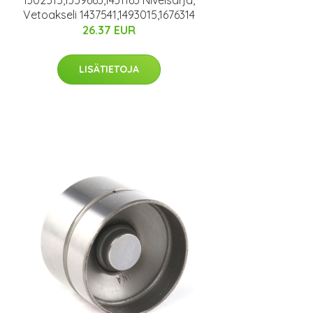
Vetoakseli 1437541,1493015,1676314
26.37 EUR
LISÄTIETOJA