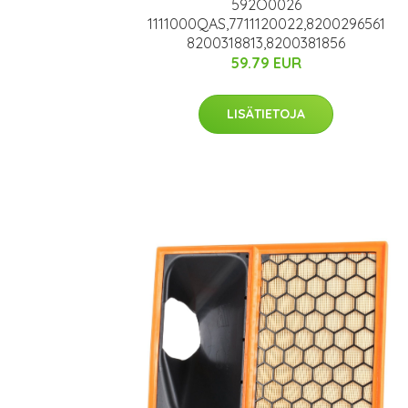
592O0026
1111000QAS,7711120022,8200296561
8200318813,8200381856
59.79 EUR
LISÄTIETOJA