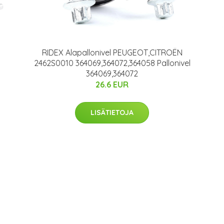
RIDEX Alapallonivel PEUGEOT,CITROËN
2462S0010 364069,364072,364058 Pallonivel
364069,364072
26.6 EUR
LISÄTIETOJA