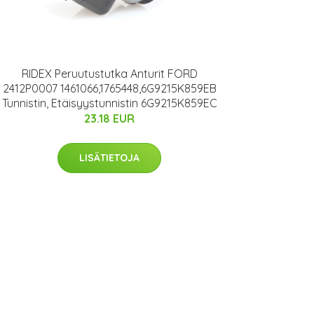
RIDEX Peruutustutka Anturit FORD
2412P0007 1461066,1765448,6G9215K859EB
Tunnistin, Etäisyystunnistin 6G9215K859EC
23.18 EUR
LISÄTIETOJA