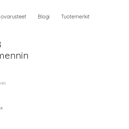
jovarusteet
Blogi
Tuotemerkit
8
imennin
nin
ex