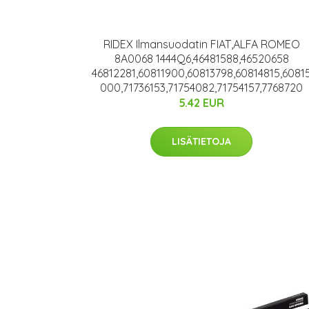
RIDEX Ilmansuodatin FIAT,ALFA ROMEO
8A0068 1444Q6,46481588,46520658
46812281,60811900,60813798,60814815,6081
000,71736153,71754082,71754157,7768720
5.42 EUR
LISÄTIETOJA