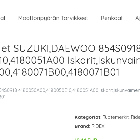
at
Moottoripyörän Tarvikkeet
Renkaat
A
imet SUZUKI,DAEWOO 854S091
0,4180051A00 Iskarit,Iskunva
00,4180071B00,4180071B01
S0918 4180050A00,4180050E10,4180051A00 Iskarit,Iskunvaimen
B01
Kategoriat:
Tuotemerkit
,
Rid
Brand:
RIDEX