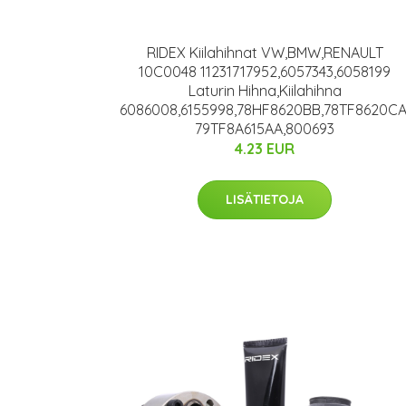
RIDEX Kiilahihnat VW,BMW,RENAULT
10C0048 11231717952,6057343,6058199
Laturin Hihna,Kiilahihna
6086008,6155998,78HF8620BB,78TF8620CA
79TF8A615AA,800693
4.23 EUR
LISÄTIETOJA