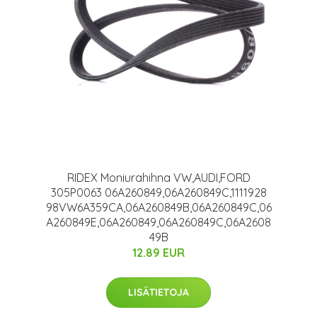
RIDEX Moniurahihna VW,AUDI,FORD
305P0063 06A260849,06A260849C,1111928
98VW6A359CA,06A260849B,06A260849C,06
A260849E,06A260849,06A260849C,06A2608
49B
12.89 EUR
LISÄTIETOJA