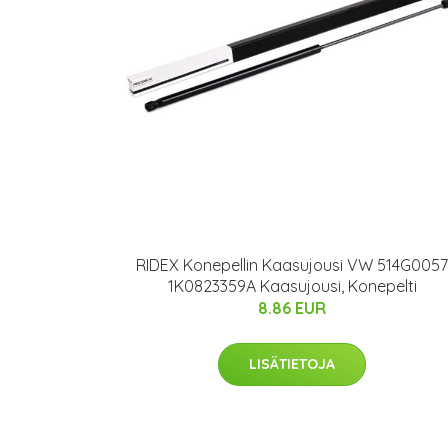
RIDEX Konepellin Kaasujousi VW 514G0057
1K0823359A Kaasujousi, Konepelti
8.86 EUR
LISÄTIETOJA