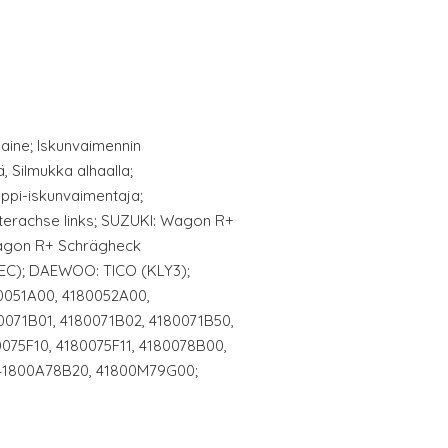
aine; Iskunvaimennin
, Silmukka alhaalla;
oppi-iskunvaimentaja;
nterachse links; SUZUKI: Wagon R+
Wagon R+ Schrägheck
(EC); DAEWOO: TICO (KLY3);
0051A00, 4180052A00,
0071B01, 4180071B02, 4180071B50,
075F10, 4180075F11, 4180078B00,
41800A78B20, 41800M79G00;