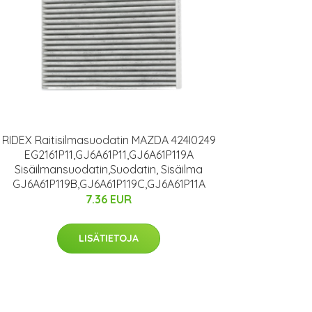
RIDEX Raitisilmasuodatin MAZDA 424I0249
EG2161P11,GJ6A61P11,GJ6A61P119A
Sisäilmansuodatin,Suodatin, Sisäilma
GJ6A61P119B,GJ6A61P119C,GJ6A61P11A
7.36 EUR
LISÄTIETOJA