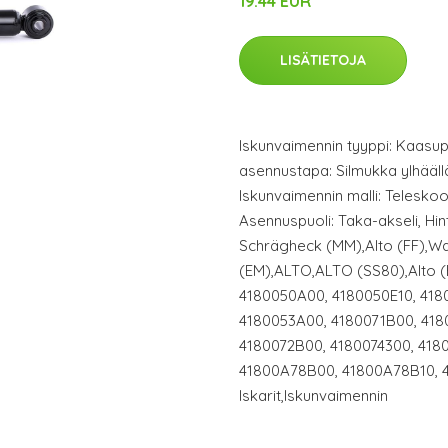
19.44 EUR
LISÄTIETOJA
Iskunvaimennin tyyppi: Kaasup
asennustapa: Silmukka ylhäällä
Iskunvaimennin malli: Telesko
Asennuspuoli: Taka-akseli, Hi
Schrägheck (MM),Alto (FF),
(EM),ALTO,ALTO (SS80),Alto 
4180050A00, 4180050E10, 418
4180053A00, 4180071B00, 418
4180072B00, 4180074300, 4180
41800A78B00, 41800A78B10, 
Iskarit,Iskunvaimennin