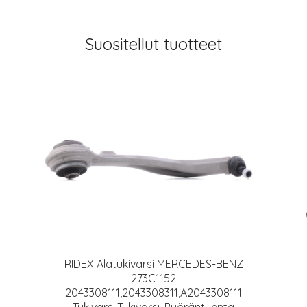
Suositellut tuotteet
RIDEX Alatukivarsi MERCEDES-BENZ
273C1152
2043308111,2043308311,A2043308111
Tukivarsi,Tukivarsi, Pyöräntuenta