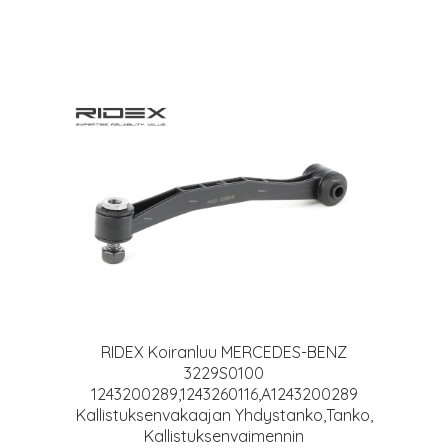
RIDEX Koiranluu MERCEDES-BENZ
3229S0100
1243200289,1243260116,A1243200289
Kallistuksenvakaajan Yhdystanko,Tanko,
Kallistuksenvaimennin