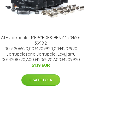
ATE Jarrupalat MERCEDES-BENZ 13.0460-
3999.2
0034206520,0034209920,0044207920
Jarrupalasarja,Jarrupala, Levyjarru
0044208720,A0034206520,A0034209920
51.19 EUR
LISÄTIETOJA