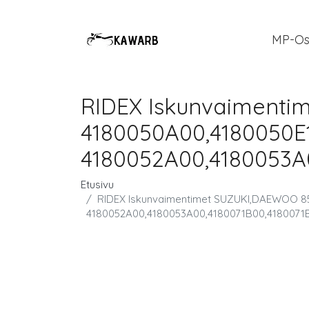
MP-Os
RIDEX Iskunvaiment
4180050A00,4180050E1
4180052A00,4180053A
Etusivu
RIDEX Iskunvaimentimet SUZUKI,DAEWOO 854
4180052A00,4180053A00,4180071B00,4180071