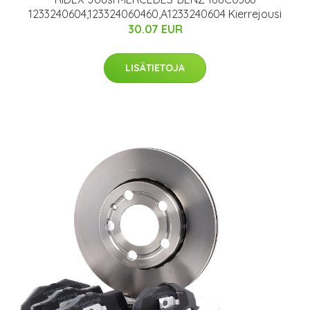
1233240604,123324060460,A1233240604 Kierrejousi
30.07 EUR
LISÄTIETOJA