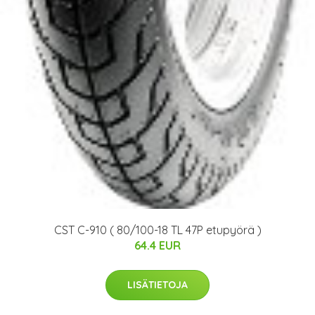
CST C-910 ( 80/100-18 TL 47P etupyörä )
64.4 EUR
LISÄTIETOJA