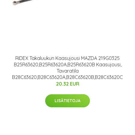
RIDEX Takaluukun Kaasujousi MAZDA 219G0325
B25R63620,B25R63620A,B25R63620B Kaasujousi,
Tavaratila
B28C63620,B28C63620A,B28C63620B,B28C63620C
20.32 EUR
LISÄTIETOJA