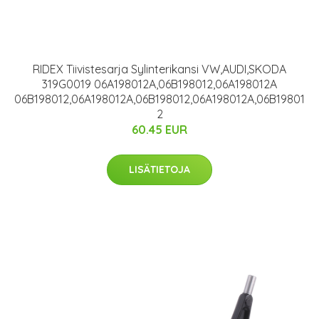
RIDEX Tiivistesarja Sylinterikansi VW,AUDI,SKODA
319G0019 06A198012A,06B198012,06A198012A
06B198012,06A198012A,06B198012,06A198012A,06B19801
2
60.45 EUR
LISÄTIETOJA