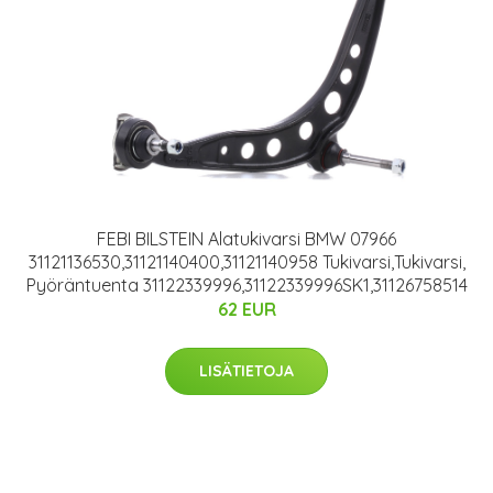
FEBI BILSTEIN Alatukivarsi BMW 07966
31121136530,31121140400,31121140958 Tukivarsi,Tukivarsi,
Pyöräntuenta 31122339996,31122339996SK1,31126758514
62 EUR
LISÄTIETOJA