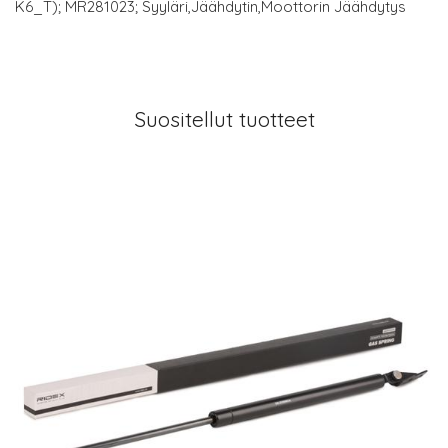
K6_T); MR281023; Syyläri,Jäähdytin,Moottorin Jäähdytys
Suositellut tuotteet