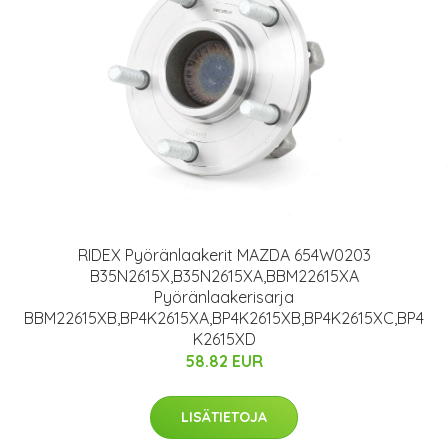
RIDEX Pyöränlaakerit MAZDA 654W0203
B35N2615X,B35N2615XA,BBM22615XA
Pyöränlaakerisarja
BBM22615XB,BP4K2615XA,BP4K2615XB,BP4K2615XC,BP4
K2615XD
58.82 EUR
LISÄTIETOJA