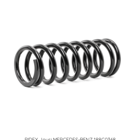
RIDEX Jousi MERCEDES-BENZ 188C0368