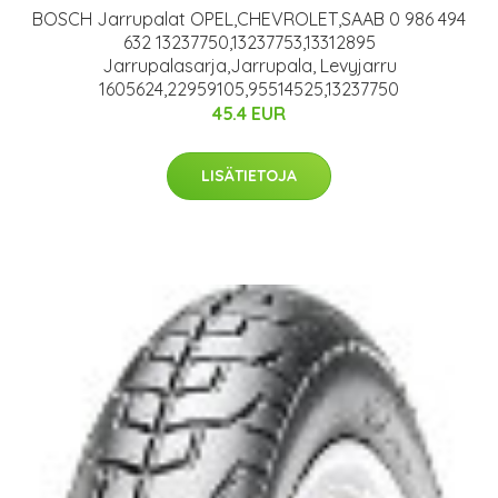
BOSCH Jarrupalat OPEL,CHEVROLET,SAAB 0 986 494
632 13237750,13237753,13312895
Jarrupalasarja,Jarrupala, Levyjarru
1605624,22959105,95514525,13237750
45.4 EUR
LISÄTIETOJA