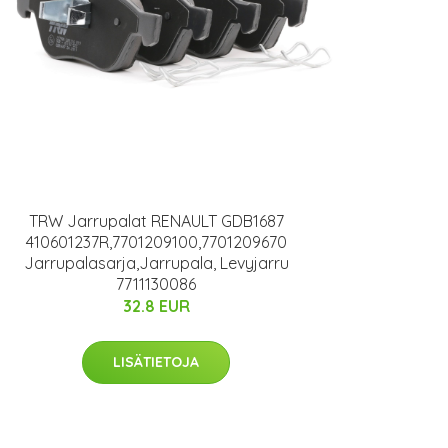
TRW Jarrupalat RENAULT GDB1687
410601237R,7701209100,7701209670
Jarrupalasarja,Jarrupala, Levyjarru
7711130086
32.8 EUR
LISÄTIETOJA