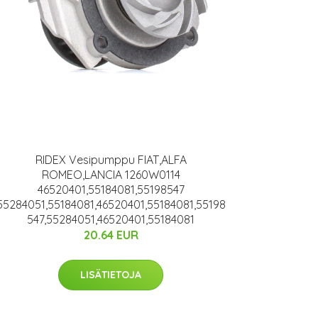
RIDEX Vesipumppu FIAT,ALFA
ROMEO,LANCIA 1260W0114
46520401,55184081,55198547
55284051,55184081,46520401,55184081,55198
547,55284051,46520401,55184081
20.64 EUR
LISÄTIETOJA