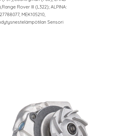
Range Rover III (L322); ALPINA:
3627788077, MEK105210,
dytysnestelämpötilan Sensori