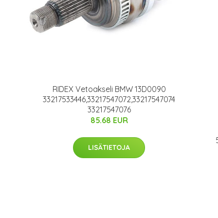
RIDEX Vetoakseli BMW 13D0090
33217533446,33217547072,33217547074
33217547076
85.68 EUR
LISÄTIETOJA