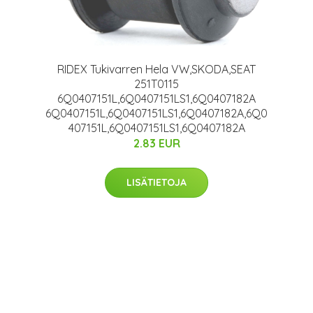
RIDEX Tukivarren Hela VW,SKODA,SEAT
251T0115
6Q0407151L,6Q0407151LS1,6Q0407182A
6Q0407151L,6Q0407151LS1,6Q0407182A,6Q0
407151L,6Q0407151LS1,6Q0407182A
2.83 EUR
LISÄTIETOJA