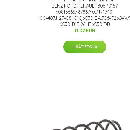
BENZ,FORD,RENAULT 305P0157
60815666,46786740,71719401
1004487,1127408,1C1Q6C301BA,7064726,94W
6C301B1B,96MF6C301DB
11.02 EUR
LISÄTIETOJA