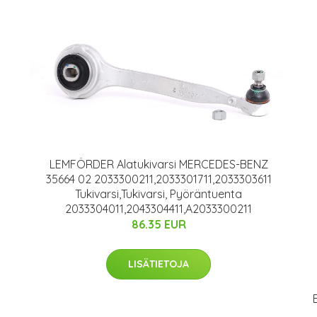
LEMFÖRDER Alatukivarsi MERCEDES-BENZ
35664 02 2033300211,2033301711,2033303611
Tukivarsi,Tukivarsi, Pyöräntuenta
2033304011,2043304411,A2033300211
86.35 EUR
LISÄTIETOJA