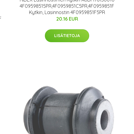
4F09598515PR,4F0959851C5PR,4F0959851F
Kytkin, Lasinnostin 4F0959851F5PR
F
20.16 EUR
LISÄTIETOJA