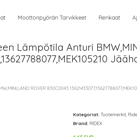
at
Moottoripyörän Tarvikkeet
Renkaat
A
een Lämpötila Anturi BMW,M
,13627788077,MEK105210 Jääh
BMW,MINI,LAND ROVER 830C0043 13621433077,13627788077,MEK10
Kategoriat:
Tuotemerkit
,
Rid
Brand:
RIDEX