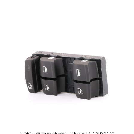
RIDEX Lasinnostimen Kytkin AUDI 1761S0010