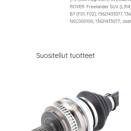
ROVER: Freelander SUV (L314),
B7 (F01, F02); 13621433077, 1
NSC000100, 13621433077; Jääh
Suositellut tuotteet