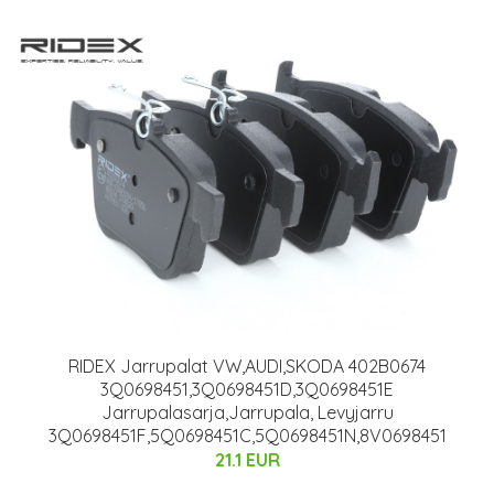
RIDEX Jarrupalat VW,AUDI,SKODA 402B0674
3Q0698451,3Q0698451D,3Q0698451E
Jarrupalasarja,Jarrupala, Levyjarru
3Q0698451F,5Q0698451C,5Q0698451N,8V0698451
21.1 EUR