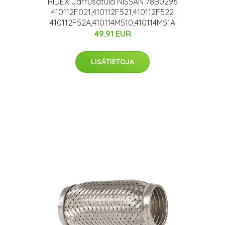
RIDEX Jarrusatula NISSAN 78B0296
410112F021,410112F521,410112F522
410112F52A,410114M510,410114M51A
49.91 EUR
LISÄTIETOJA