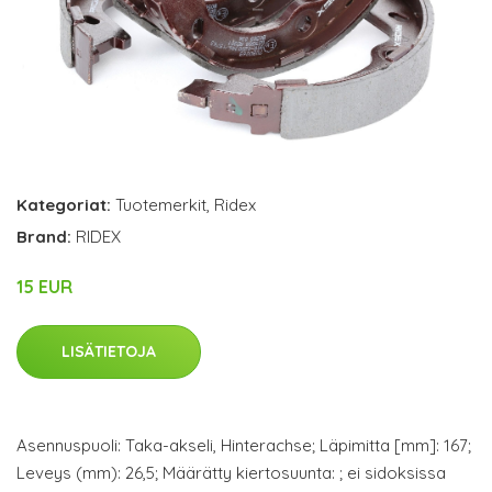
Kategoriat:
Tuotemerkit
,
Ridex
Brand:
RIDEX
15 EUR
LISÄTIETOJA
Asennuspuoli: Taka-akseli, Hinterachse; Läpimitta [mm]: 167;
Leveys (mm): 26,5; Määrätty kiertosuunta: ; ei sidoksissa