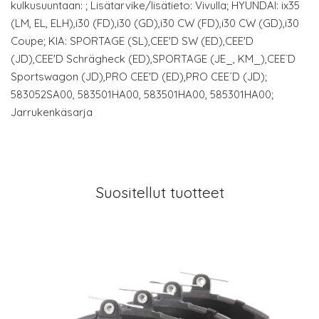
kulkusuuntaan: ; Lisätarvike/lisätieto: Vivulla; HYUNDAI: ix35
(LM, EL, ELH),i30 (FD),i30 (GD),i30 CW (FD),i30 CW (GD),i30
Coupe; KIA: SPORTAGE (SL),CEE'D SW (ED),CEE'D
(JD),CEE'D Schrägheck (ED),SPORTAGE (JE_, KM_),CEE`D
Sportswagon (JD),PRO CEE'D (ED),PRO CEE´D (JD);
583052SA00, 583501HA00, 583501HA00, 585301HA00;
Jarrukenkäsarja
Suositellut tuotteet