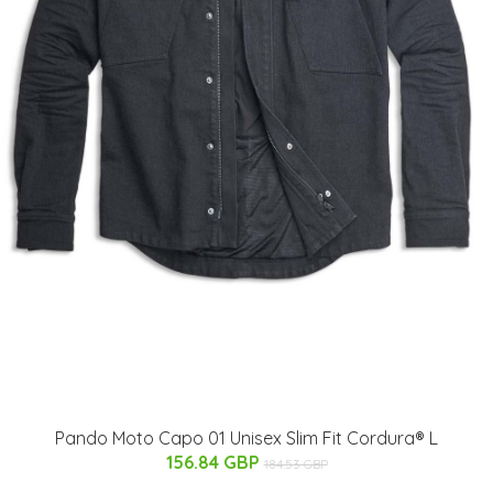
Pando Moto Capo 01 Unisex Slim Fit Cordura® L
156.84 GBP
184.53 GBP