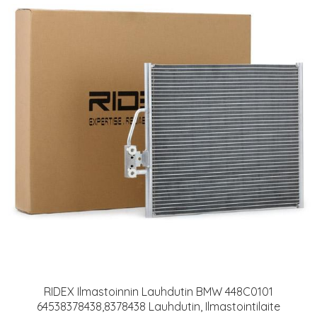
RIDEX Ilmastoinnin Lauhdutin BMW 448C0101
64538378438,8378438 Lauhdutin, Ilmastointilaite