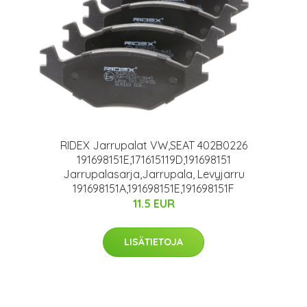
RIDEX Jarrupalat VW,SEAT 402B0226
191698151E,171615119D,191698151
Jarrupalasarja,Jarrupala, Levyjarru
191698151A,191698151E,191698151F
11.5 EUR
LISÄTIETOJA