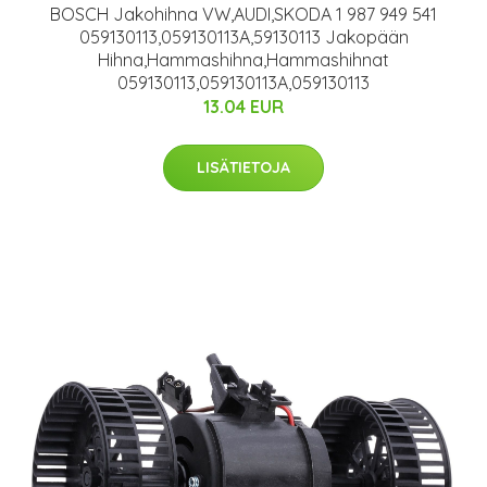
BOSCH Jakohihna VW,AUDI,SKODA 1 987 949 541
059130113,059130113A,59130113 Jakopään
Hihna,Hammashihna,Hammashihnat
059130113,059130113A,059130113
13.04 EUR
LISÄTIETOJA