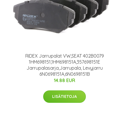
RIDEX Jarrupalat VW,SEAT 402B0079
1HM698151,1HM698151A,357698151E
Jarrupalasarja,Jarrupala, Levyjarru
6N0698151A,6N0698151B
14.88 EUR
LISÄTIETOJA