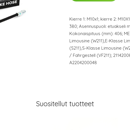
Kierre 1: M10x1; kierre 2: M10X1
380; Asennuspuoli: etuakseli
Kokonaispituus (mm): 406; M
Limousine (W211),E-Klasse Li
(S211),S-Klasse Limousine (W2
/ Fahrgestell (VF211); 211420
A2204200048
Suositellut tuotteet