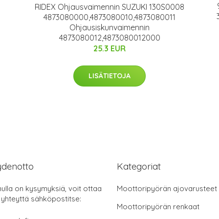
RIDEX Ohjausvaimennin SUZUKI 130S0008
4873080000,4873080010,4873080011
Ohjausiskunvaimennin
4873080012,4873080012000
25.3 EUR
LISÄTIETOJA
ydenotto
Kategoriat
nulla on kysymyksiä, voit ottaa
Moottoripyörän ajovarusteet
 yhteyttä sähköpostitse:
Moottoripyörän renkaat