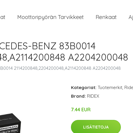
at
Moottoripyörän Tarvikkeet
Renkaat
A
RCEDES-BENZ 83B0014
48,A2114200848 A2204200048
3B0014 2114200848,2204200048,A2114200848 A2204200048
Kategoriat:
Tuotemerkit
,
Rid
Brand:
RIDEX
7.44 EUR
LISÄTIETOJA