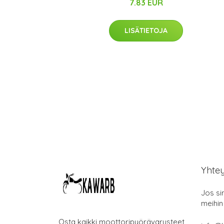
7.83 EUR
LISÄTIETOJA
Yhte
Jos si
meihin
Osta kaikki moottoripyörävarusteet