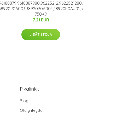
96188879,9618887980,96225212,9622521280,
38920P0A003,38920P0A004,38920P0AJ01,5
750K9
7.21 EUR
LISÄTIETOJA
Pikalinkit
Blogi
Ota yhteyttä