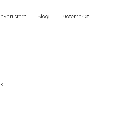
jovarusteet
Blogi
Tuotemerkit
ex