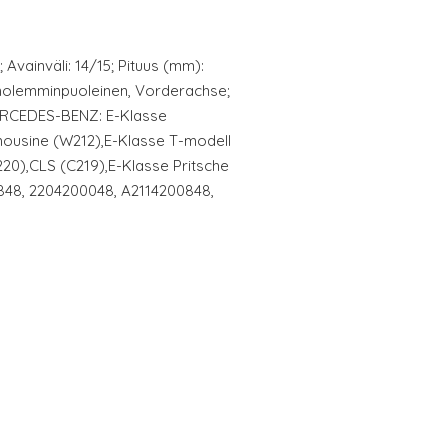
; Avainväli: 14/15; Pituus (mm):
 molemminpuoleinen, Vorderachse;
ERCEDES-BENZ: E-Klasse
mousine (W212),E-Klasse T-modell
20),CLS (C219),E-Klasse Pritsche
0848, 2204200048, A2114200848,