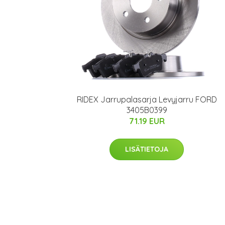
RIDEX Jarrupalasarja Levyjarru FORD
3405B0399
71.19 EUR
LISÄTIETOJA