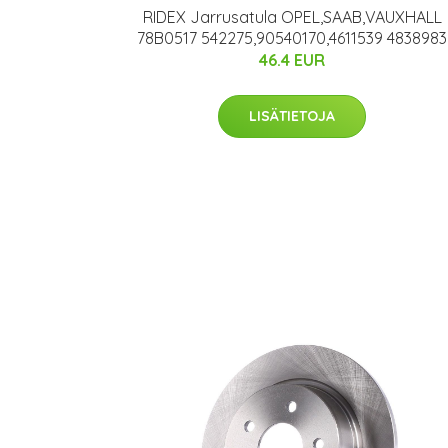
RIDEX Jarrusatula OPEL,SAAB,VAUXHALL
78B0517 542275,90540170,4611539 4838983
46.4 EUR
LISÄTIETOJA