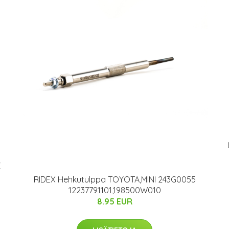
Z
RIDEX Hehkutulppa TOYOTA,MINI 243G0055
12237791101,198500W010
8.95 EUR