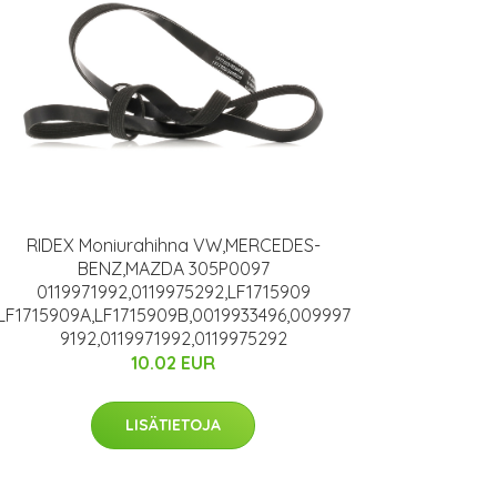
RIDEX Moniurahihna VW,MERCEDES-
BENZ,MAZDA 305P0097
0119971992,0119975292,LF1715909
LF1715909A,LF1715909B,0019933496,009997
9192,0119971992,0119975292
10.02 EUR
LISÄTIETOJA