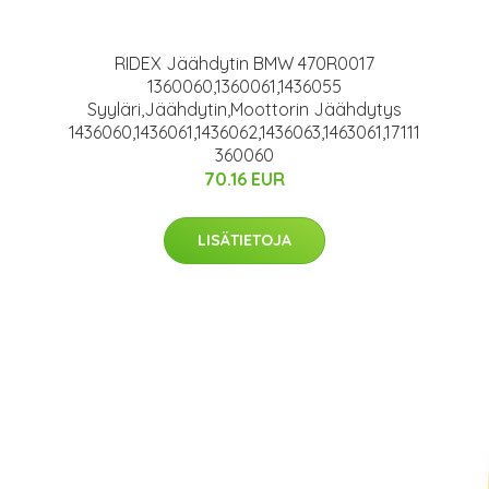
RIDEX Jäähdytin BMW 470R0017
1360060,1360061,1436055
Syyläri,Jäähdytin,Moottorin Jäähdytys
1436060,1436061,1436062,1436063,1463061,17111
360060
70.16 EUR
LISÄTIETOJA