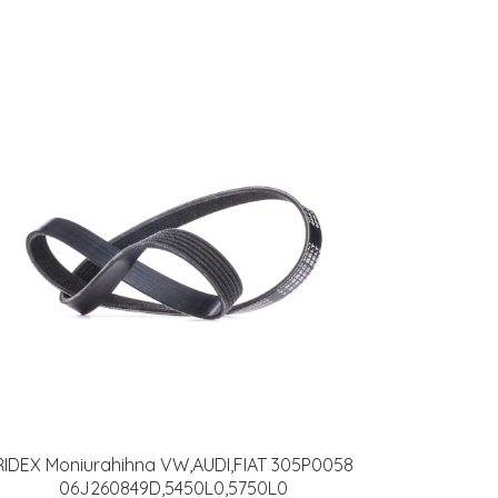
RIDEX Moniurahihna VW,AUDI,FIAT 305P0058
06J260849D,5450L0,5750L0