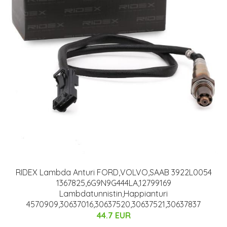
RIDEX Lambda Anturi FORD,VOLVO,SAAB 3922L0054
1367825,6G9N9G444LA,12799169
Lambdatunnistin,Happianturi
4570909,30637016,30637520,30637521,30637837
44.7 EUR