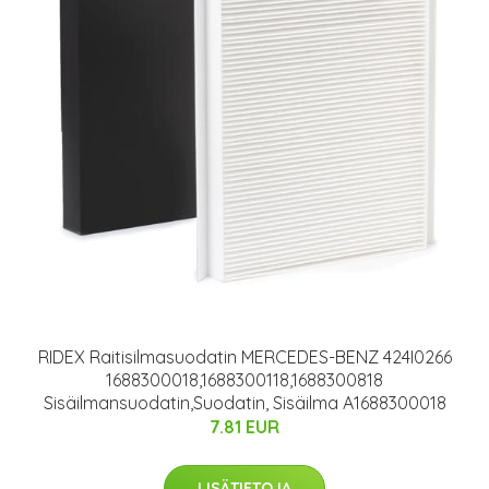
RIDEX Raitisilmasuodatin MERCEDES-BENZ 424I0266
1688300018,1688300118,1688300818
Sisäilmansuodatin,Suodatin, Sisäilma A1688300018
7.81 EUR
LISÄTIETOJA