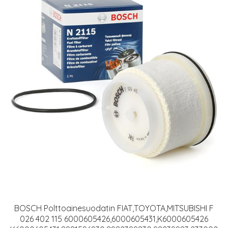
BOSCH Polttoainesuodatin FIAT,TOYOTA,MITSUBISHI F
026 402 115 6000605426,6000605431,K6000605426