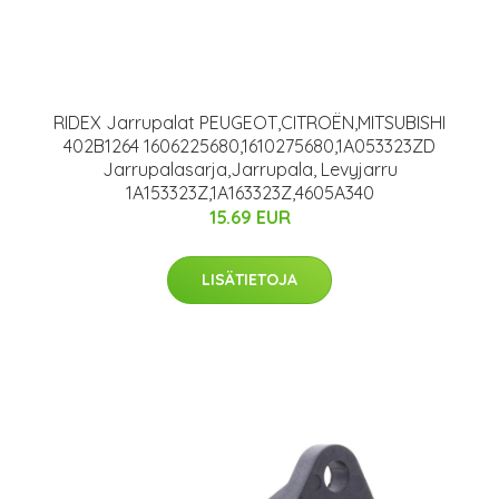
RIDEX Jarrupalat PEUGEOT,CITROËN,MITSUBISHI
402B1264 1606225680,1610275680,1A053323ZD
Jarrupalasarja,Jarrupala, Levyjarru
1A153323Z,1A163323Z,4605A340
15.69 EUR
LISÄTIETOJA