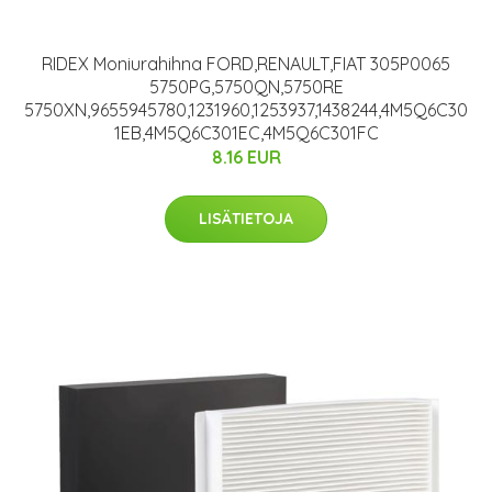
RIDEX Moniurahihna FORD,RENAULT,FIAT 305P0065
5750PG,5750QN,5750RE
5750XN,9655945780,1231960,1253937,1438244,4M5Q6C30
1EB,4M5Q6C301EC,4M5Q6C301FC
8.16 EUR
LISÄTIETOJA