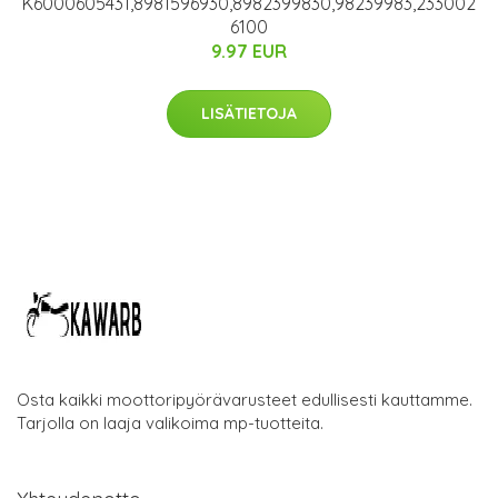
K6000605431,8981596930,8982399830,98239983,233002
6100
9.97 EUR
LISÄTIETOJA
Osta kaikki moottoripyörävarusteet edullisesti kauttamme.
Tarjolla on laaja valikoima mp-tuotteita.