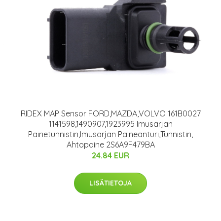
RIDEX MAP Sensor FORD,MAZDA,VOLVO 161B0027
1141598,1490907,1923995 Imusarjan
Painetunnistin,Imusarjan Paineanturi,Tunnistin,
Ahtopaine 2S6A9F479BA
24.84 EUR
LISÄTIETOJA