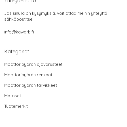
Yhteydenotto
Jos sinulla on kysymyksiä, voit ottaa meihin yhteyttä
sähköpostitse:
info@kawarb.fi
Kategoriat
Moottoripyörän ajovarusteet
Moottoripyörän renkaat
Moottoripyörän tarvikkeet
Mp-osat
Tuotemerkit