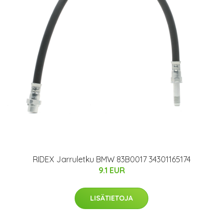
RIDEX Jarruletku BMW 83B0017 34301165174
9.1 EUR
LISÄTIETOJA