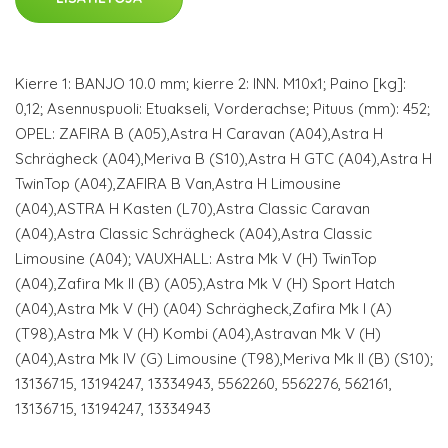
Kierre 1: BANJO 10.0 mm; kierre 2: INN. M10x1; Paino [kg]:
0,12; Asennuspuoli: Etuakseli, Vorderachse; Pituus (mm): 452;
OPEL: ZAFIRA B (A05),Astra H Caravan (A04),Astra H
Schrägheck (A04),Meriva B (S10),Astra H GTC (A04),Astra H
TwinTop (A04),ZAFIRA B Van,Astra H Limousine
(A04),ASTRA H Kasten (L70),Astra Classic Caravan
(A04),Astra Classic Schrägheck (A04),Astra Classic
Limousine (A04); VAUXHALL: Astra Mk V (H) TwinTop
(A04),Zafira Mk II (B) (A05),Astra Mk V (H) Sport Hatch
(A04),Astra Mk V (H) (A04) Schrägheck,Zafira Mk I (A)
(T98),Astra Mk V (H) Kombi (A04),Astravan Mk V (H)
(A04),Astra Mk IV (G) Limousine (T98),Meriva Mk II (B) (S10);
13136715, 13194247, 13334943, 5562260, 5562276, 562161,
13136715, 13194247, 13334943