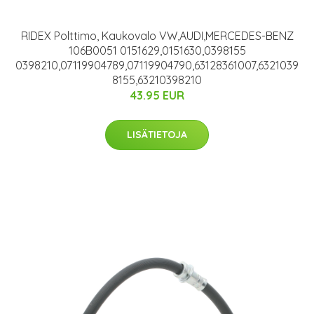
RIDEX Polttimo, Kaukovalo VW,AUDI,MERCEDES-BENZ
106B0051 0151629,0151630,0398155
0398210,07119904789,07119904790,63128361007,6321039
8155,63210398210
43.95 EUR
LISÄTIETOJA