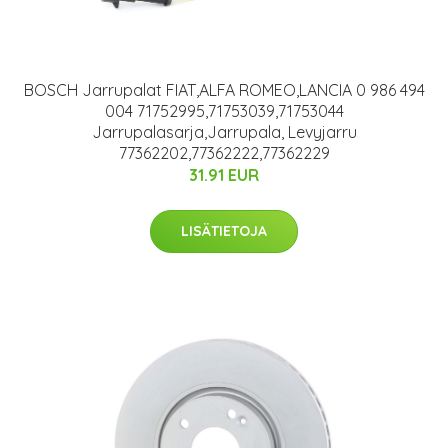
BOSCH Jarrupalat FIAT,ALFA ROMEO,LANCIA 0 986 494
004 71752995,71753039,71753044
Jarrupalasarja,Jarrupala, Levyjarru
77362202,77362222,77362229
31.91 EUR
LISÄTIETOJA