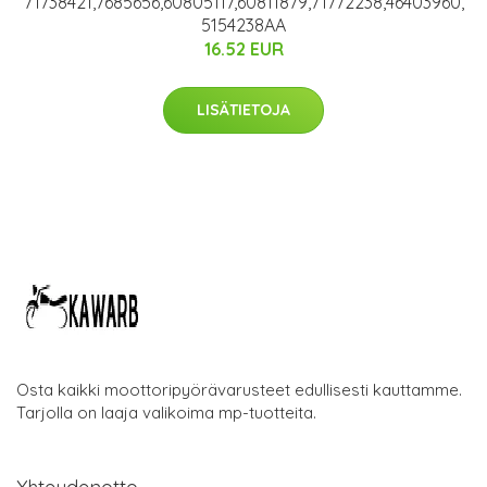
71738421,7685656,60805117,60811879,71772238,46403960,
5154238AA
16.52 EUR
LISÄTIETOJA
Osta kaikki moottoripyörävarusteet edullisesti kauttamme.
Tarjolla on laaja valikoima mp-tuotteita.