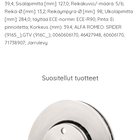
39,4; Sisäläpimitta [mm]: 127,0; Reikäkuvio/-määrä: 5/6;
Reikä-Ø [mm]: 13,2; Reikäympyrä-Ø [mm]: 98; Ulkoläpimitta
[mm]: 284,0; täyttää ECE-normin: ECE-R90; Pinta: Ei
pinnoitetta; Korkeus (mm): 39.4; ALFA ROMEO: SPIDER
(916S_),GTV (916C_); 0060606170, 46427948, 60606170,
71738907; Jarrulevy
Suositellut tuotteet