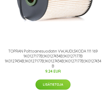
TOPRAN Polttoainesuodatin VW,AUDI,SKODA 111 169
1K0127177B,1K0127434B,1K0127177B
1K0127434B,1K0127177B,1K0127434B,1K0127177B,1K0127434
B
9.24 EUR
LISÄTIETOJA