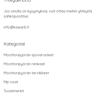
Yhteydenotto
Jos sinulla on kysymyksiä, voit ottaa meihin yhteyttä
sähköpostitse:
info@kawarb.fi
Kategoriat
Moottoripyörän ajovarusteet
Moottoripyörän renkaat
Moottoripyörän tarvikkeet
Mp-osat
Tuotemerkit