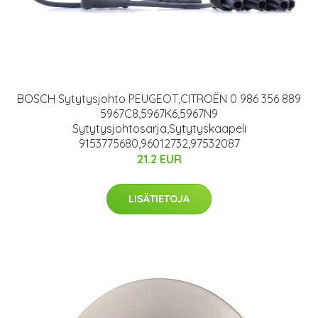
BOSCH Sytytysjohto PEUGEOT,CITROËN 0 986 356 889
5967C8,5967K6,5967N9
Sytytysjohtosarja,Sytytyskaapeli
9153775680,96012732,97532087
21.2 EUR
LISÄTIETOJA