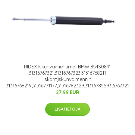
RIDEX Iskunvaimentimet BMW 854S0841
31316767321,31316767323,31316768211
Iskarit,Iskunvaimennin
31316768219,31316771177,31316782329,31316785593,6767321
27.99 EUR
LISÄTIETOJA