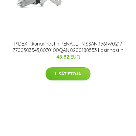
RIDEX Ikkunannostin RENAULT,NISSAN 1561W0217
7700303543,8070100QAN,8200188553 Lasinnostin
48.82 EUR
LISÄTIETOJA