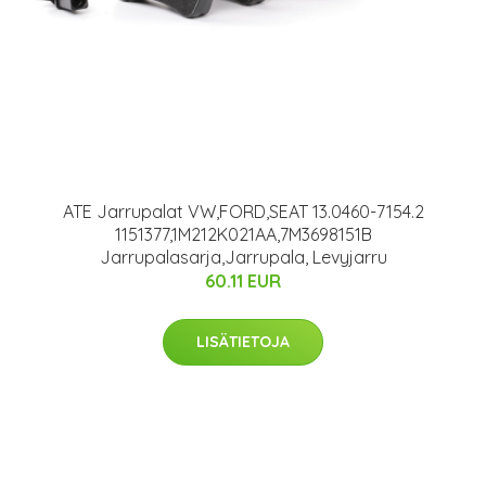
ATE Jarrupalat VW,FORD,SEAT 13.0460-7154.2
1151377,1M212K021AA,7M3698151B
Jarrupalasarja,Jarrupala, Levyjarru
60.11 EUR
LISÄTIETOJA