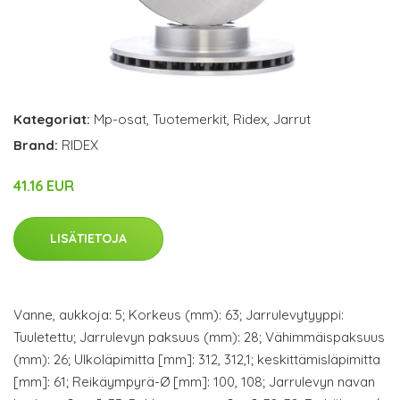
Kategoriat:
Mp-osat
,
Tuotemerkit
,
Ridex
,
Jarrut
Brand:
RIDEX
41.16 EUR
LISÄTIETOJA
Vanne, aukkoja: 5; Korkeus (mm): 63; Jarrulevytyyppi:
Tuuletettu; Jarrulevyn paksuus (mm): 28; Vähimmäispaksuus
(mm): 26; Ulkoläpimitta [mm]: 312, 312,1; keskittämisläpimitta
[mm]: 61; Reikäympyrä-Ø [mm]: 100, 108; Jarrulevyn navan