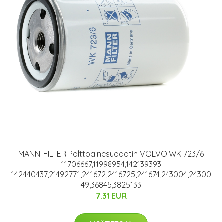
MANN-FILTER Polttoainesuodatin VOLVO WK 723/6
11706667,11998954,142139393
142440437,21492771,241672,2416725,241674,243004,24300
49,36845,3825133
7.31 EUR