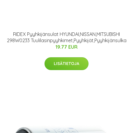
RIDEX Pyyhkijänsulat HYUNDAI,NISSAN,MITSUBISHI
298W0233 Tuulilasinpyyhkimet,Pyyhkijät,Pyyhkijänsulka
19.77 EUR
LISÄTIETOJA