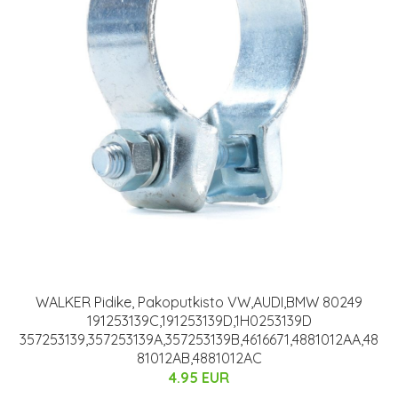
WALKER Pidike, Pakoputkisto VW,AUDI,BMW 80249
191253139C,191253139D,1H0253139D
357253139,357253139A,357253139B,4616671,4881012AA,48
81012AB,4881012AC
4.95 EUR