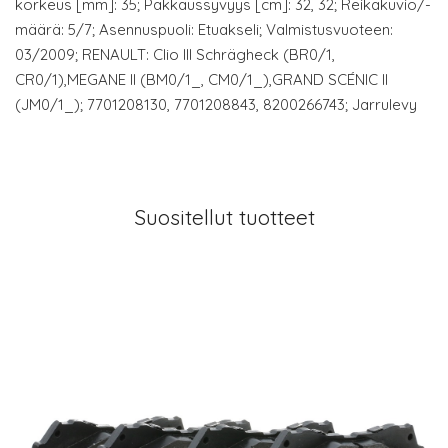
korkeus [mm]: 35; Pakkaussyvyys [cm]: 32, 32; Reikäkuvio/-
määrä: 5/7; Asennuspuoli: Etuakseli; Valmistusvuoteen:
03/2009; RENAULT: Clio III Schrägheck (BR0/1,
CR0/1),MEGANE II (BM0/1_, CM0/1_),GRAND SCÉNIC II
(JM0/1_); 7701208130, 7701208843, 8200266743; Jarrulevy
Suositellut tuotteet