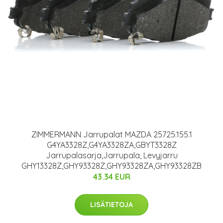
ZIMMERMANN Jarrupalat MAZDA 25725.155.1
G4YA3328Z,G4YA3328ZA,GBYT3328Z
Jarrupalasarja,Jarrupala, Levyjarru
GHY13328Z,GHY93328Z,GHY93328ZA,GHY93328ZB
43.34 EUR
LISÄTIETOJA