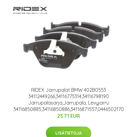
RIDEX Jarrupalat BMW 402B0553
34112449266,34116775314,34116798190
Jarrupalasarja,Jarrupala, Levyjarru
34116850885,34116850886,34116871557,0446502170
25.71 EUR
LISÄTIETOJA