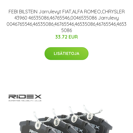
FEBI BILSTEIN Jarrulevyt FIAT,ALFA ROMEO,CHRYSLER
43960 46535086,46765546,0046535086 Jarrulevy
0046765546,46535086,46765546,46535086,46765546,4653
5086
33.72 EUR
LISÄTIETOJA