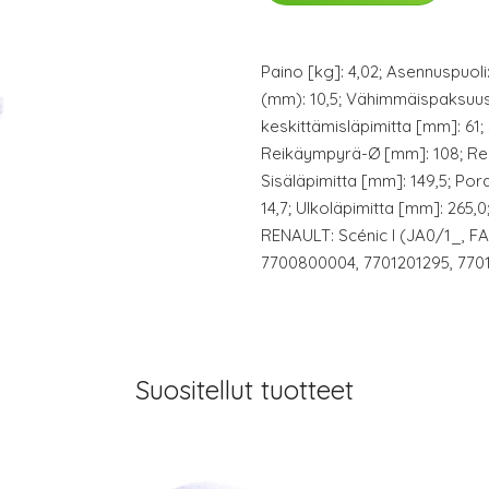
Paino [kg]: 4,02; Asennuspuoli
(mm): 10,5; Vähimmäispaksuus
keskittämisläpimitta [mm]: 61; 
Reikäympyrä-Ø [mm]: 108; Re
Sisäläpimitta [mm]: 149,5; Por
14,7; Ulkoläpimitta [mm]: 265,
RENAULT: Scénic I (JA0/1_, F
7700800004, 7701201295, 7701
Suositellut tuotteet