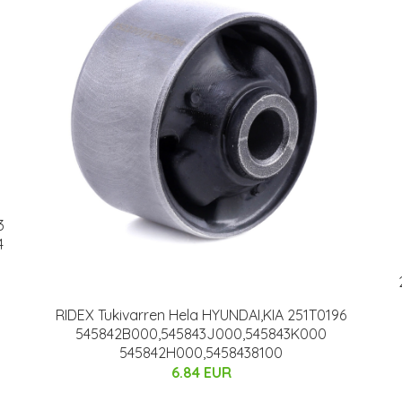
3
4
RIDEX Tukivarren Hela HYUNDAI,KIA 251T0196
545842B000,545843J000,545843K000
545842H000,5458438100
6.84 EUR