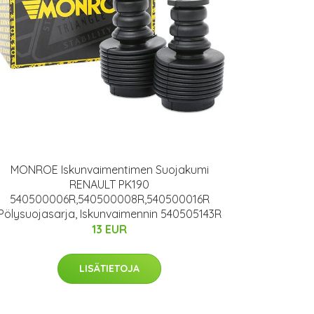
MONROE Iskunvaimentimen Suojakumi
RENAULT PK190
540500006R,540500008R,540500016R
Pölysuojasarja, Iskunvaimennin 540505143R
13 EUR
LISÄTIETOJA