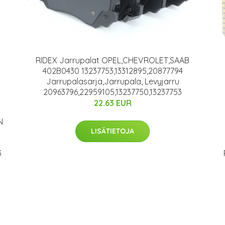
RIDEX Jarrupalat OPEL,CHEVROLET,SAAB
402B0430 13237753,13312895,20877794
Jarrupalasarja,Jarrupala, Levyjarru
20963796,22959105,13237750,13237753
22.63 EUR
N
LISÄTIETOJA
3