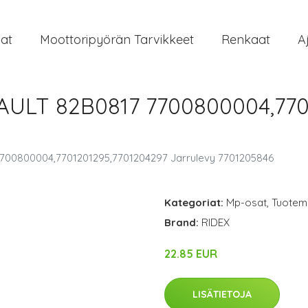
at
Moottoripyörän Tarvikkeet
Renkaat
A
AULT 82B0817 7700800004,770
7700800004,7701201295,7701204297 Jarrulevy 7701205846
Kategoriat:
Mp-osat
,
Tuoteme
Brand:
RIDEX
22.85 EUR
LISÄTIETOJA