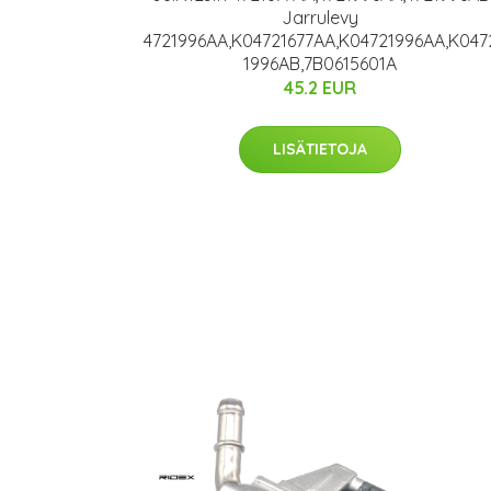
Jarrulevy
4721996AA,K04721677AA,K04721996AA,K047
1996AB,7B0615601A
45.2 EUR
LISÄTIETOJA