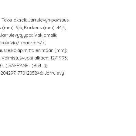
: Taka-akseli; Jarrulevyn paksuus
 (mm): 9,5; Korkeus (mm): 44,4;
Jarrulevytyyppi: Vakiomalli;
ikäkuvio/-määrä: 5/7;
ausreikäläpimitta enintään [mm]:
0; Valmistusvuosi alkaen: 12/1993;
A0_),SAFRANE I (B54_);
204297, 7701205846; Jarrulevy