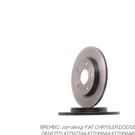
BREMBO Jarrulevyt FIAT,CHRYSLER,DODG
08.N123.11 4721677AA,4721996AA,4721996AB