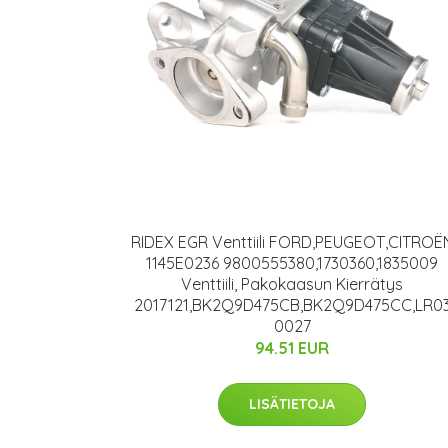
RIDEX EGR Venttiili FORD,PEUGEOT,CITROË
1145E0236 9800555380,1730360,1835009
Venttiili, Pakokaasun Kierrätys
2017121,BK2Q9D475CB,BK2Q9D475CC,LR0
0027
94.51 EUR
LISÄTIETOJA