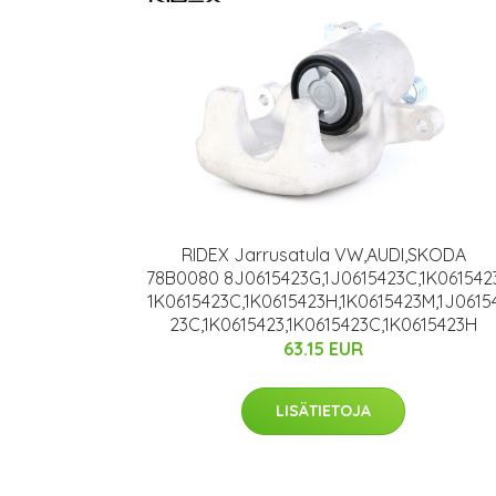
RIDEX Jarrusatula VW,AUDI,SKODA
78B0080 8J0615423G,1J0615423C,1K061542
1K0615423C,1K0615423H,1K0615423M,1J0615
23C,1K0615423,1K0615423C,1K0615423H
63.15 EUR
LISÄTIETOJA