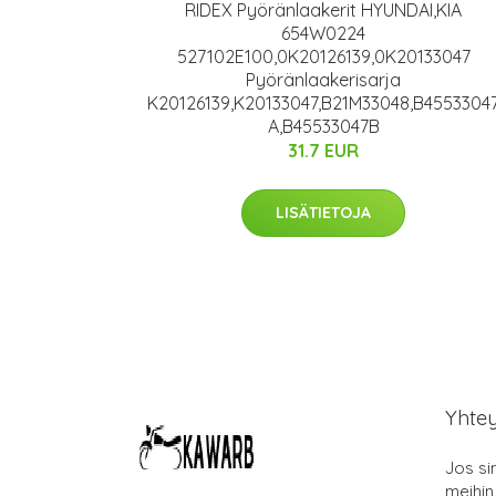
RIDEX Pyöränlaakerit HYUNDAI,KIA
654W0224
527102E100,0K20126139,0K20133047
Pyöränlaakerisarja
K20126139,K20133047,B21M33048,B4553304
A,B45533047B
31.7 EUR
LISÄTIETOJA
Yhte
Jos si
meihin