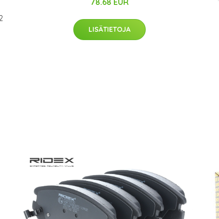
78.68 EUR
2
LISÄTIETOJA