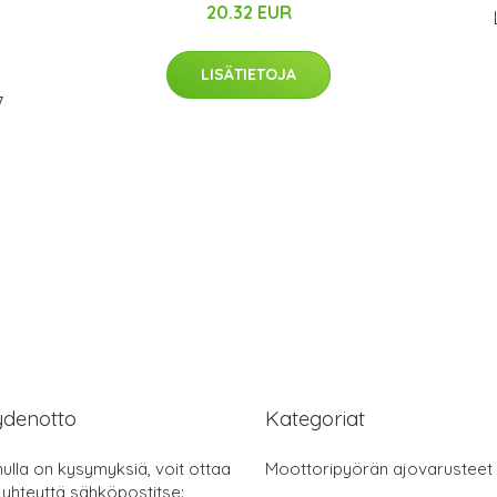
20.32 EUR
LISÄTIETOJA
7
ydenotto
Kategoriat
nulla on kysymyksiä, voit ottaa
Moottoripyörän ajovarusteet
 yhteyttä sähköpostitse: