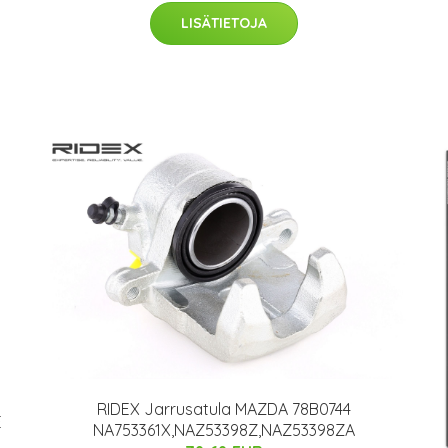
LISÄTIETOJA
RIDEX Jarrusatula MAZDA 78B0744
E
NA753361X,NAZ53398Z,NAZ53398ZA