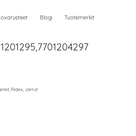
jovarusteet
Blogi
Tuotemerkit
1201295,7701204297
rkit
,
Ridex
,
Jarrut