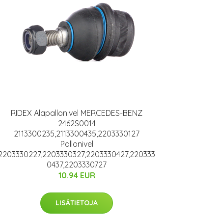
RIDEX Alapallonivel MERCEDES-BENZ
2462S0014
2113300235,2113300435,2203330127
Pallonivel
2203330227,2203330327,2203330427,220333
0437,2203330727
10.94 EUR
LISÄTIETOJA