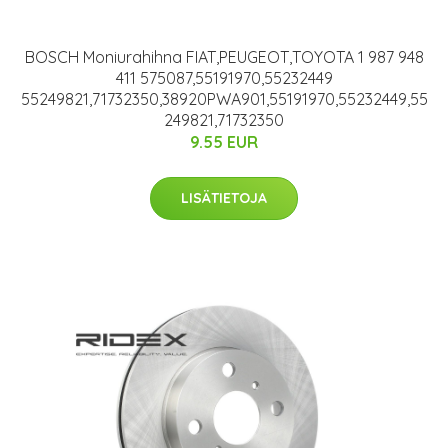
BOSCH Moniurahihna FIAT,PEUGEOT,TOYOTA 1 987 948
411 575087,55191970,55232449
55249821,71732350,38920PWA901,55191970,55232449,55
249821,71732350
9.55 EUR
LISÄTIETOJA