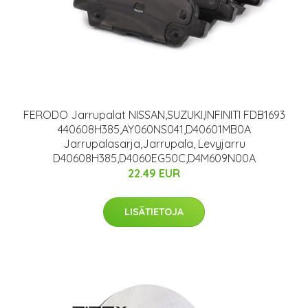
FERODO Jarrupalat NISSAN,SUZUKI,INFINITI FDB1693
440608H385,AY060NS041,D40601MB0A
Jarrupalasarja,Jarrupala, Levyjarru
D40608H385,D4060EG50C,D4M609N00A
22.49 EUR
LISÄTIETOJA