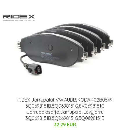
RIDEX Jarrupalat VW,AUDI,SKODA 402B0549
3Q0698151B,5Q0698151G,8V0698151C
Jarrupalasarja,Jarrupala, Levyjarru
3Q0698151B,5Q0698151G,3Q0698151B
32.29 EUR