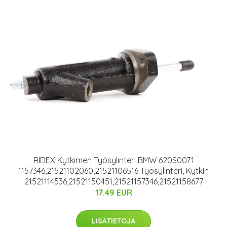
RIDEX Kytkimen Työsylinteri BMW 620S0071
1157346,21521102060,21521106516 Työsylinteri, Kytkin
21521114536,21521150451,21521157346,21521158677
17.49 EUR
LISÄTIETOJA