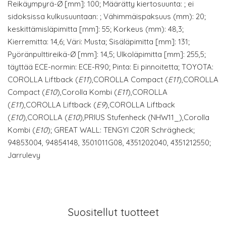
Reikäympyrä-Ø [mm]: 100; Määrätty kiertosuunta: ; ei
sidoksissa kulkusuuntaan: ; Vähimmäispaksuus (mm): 20;
keskittämisläpimitta [mm]: 55; Korkeus (mm): 48,3;
Kierremitta: 14,6; Väri: Musta; Sisäläpimitta [mm]: 131;
Pyöränpulttireikä-Ø [mm]: 14,5; Ulkoläpimitta [mm]: 255,5;
täyttää ECE-normin: ECE-R90; Pinta: Ei pinnoitetta; TOYOTA:
COROLLA Liftback (
E11
),COROLLA Compact (
E11
),COROLLA
Compact (
E10
),Corolla Kombi (
E11
),COROLLA
(
E11
),COROLLA Liftback (
E9
),COROLLA Liftback
(
E10
),COROLLA (
E10
),PRIUS Stufenheck (NHW11_),Corolla
Kombi (
E10
); GREAT WALL: TENGYI C20R Schrägheck;
94853004, 94854148, 3501011G08, 4351202040, 4351212550;
Jarrulevy
Suositellut tuotteet