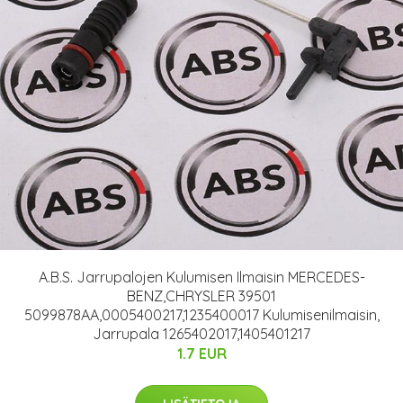
A.B.S. Jarrupalojen Kulumisen Ilmaisin MERCEDES-
BENZ,CHRYSLER 39501
5099878AA,0005400217,1235400017 Kulumisenilmaisin,
Jarrupala 1265402017,1405401217
1.7 EUR