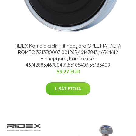
RIDEX Kampiakselin Hihnapyörä OPEL,FIAT,ALFA
ROMEO 3213B0007 001265,46447843,46544612
Hihnapyörä, Kampiakseli
46742883,46780491,55185403,55185409
59.27 EUR
LISÄTIETOJA