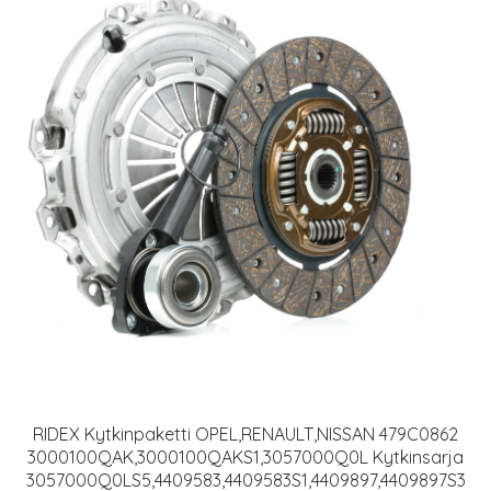
RIDEX Kytkinpaketti OPEL,RENAULT,NISSAN 479C0862
3000100QAK,3000100QAKS1,3057000Q0L Kytkinsarja
3057000Q0LS5,4409583,4409583S1,4409897,4409897S3