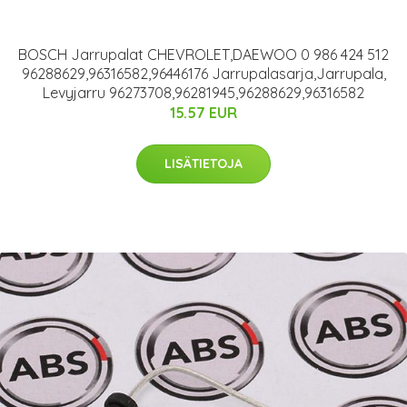
BOSCH Jarrupalat CHEVROLET,DAEWOO 0 986 424 512
96288629,96316582,96446176 Jarrupalasarja,Jarrupala,
Levyjarru 96273708,96281945,96288629,96316582
15.57 EUR
LISÄTIETOJA