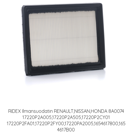
RIDEX Ilmansuodatin RENAULT,NISSAN,HONDA 8A0074
17220P2A005,17220P2A505,17220P2CY01
17220P2FA01,17220P2FY00,17220PA2005,1654617800,165
4617B00