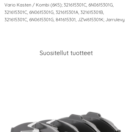
Vario Kasten / Kombi (6K5); 321615301C, 6N0615301G,
321615301C, 6N0615301G, 321615301A, 321615301B,
321615301C, 6N0615301G, 841615301, JZW615301K; Jarrulevy
Suositellut tuotteet