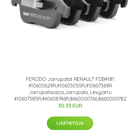
FERODO Jarrupalat RENAULT FDB4181
410600629R,410605055R,410607369R
Jarrupalasarja,Jarrupala, Levyjarru
410607585R,440608746R,8660000766,8660000782
30.33 EUR
LISÄTIETOJA