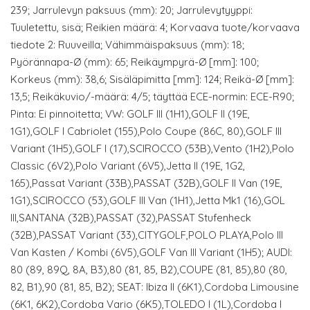
239; Jarrulevyn paksuus (mm): 20; Jarrulevytyyppi:
Tuuletettu, sisä; Reikien määrä: 4; Korvaava tuote/korvaava
tiedote 2: Ruuveilla; Vähimmäispaksuus (mm): 18;
Pyörännapa-Ø (mm): 65; Reikäympyrä-Ø [mm]: 100;
Korkeus (mm): 38,6; Sisäläpimitta [mm]: 124; Reikä-Ø [mm]:
13,5; Reikäkuvio/-määrä: 4/5; täyttää ECE-normin: ECE-R90;
Pinta: Ei pinnoitetta; VW: GOLF III (1H1),GOLF II (19E,
1G1),GOLF I Cabriolet (155),Polo Coupe (86C, 80),GOLF III
Variant (1H5),GOLF I (17),SCIROCCO (53B),Vento (1H2),Polo
Classic (6V2),Polo Variant (6V5),Jetta II (19E, 1G2,
165),Passat Variant (33B),PASSAT (32B),GOLF II Van (19E,
1G1),SCIROCCO (53),GOLF III Van (1H1),Jetta Mk1 (16),GOL
III,SANTANA (32B),PASSAT (32),PASSAT Stufenheck
(32B),PASSAT Variant (33),CITYGOLF,POLO PLAYA,Polo III
Van Kasten / Kombi (6V5),GOLF Van III Variant (1H5); AUDI:
80 (89, 89Q, 8A, B3),80 (81, 85, B2),COUPE (81, 85),80 (80,
82, B1),90 (81, 85, B2); SEAT: Ibiza II (6K1),Cordoba Limousine
(6K1, 6K2),Cordoba Vario (6K5),TOLEDO I (1L),Cordoba I