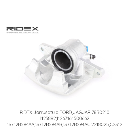
RIDEX Jarrusatula FORD,JAGUAR 78B0210
1123892,1126716,1500662
1S712B294AA,1S712B294AB,1S712B294AC,2218025,C2S12