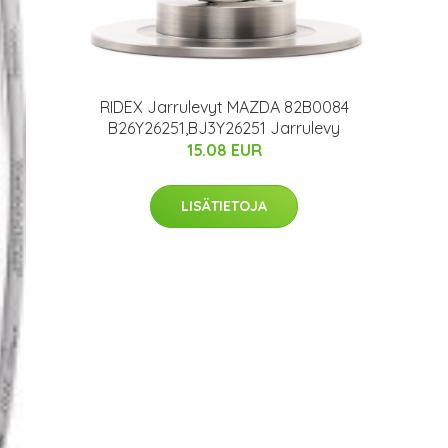
RIDEX Jarrulevyt MAZDA 82B0084
B26Y26251,BJ3Y26251 Jarrulevy
15.08 EUR
LISÄTIETOJA