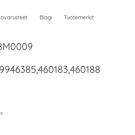
jovarusteet
Blogi
Tuotemerkit
58M0009
9946385,460183,460188
ex