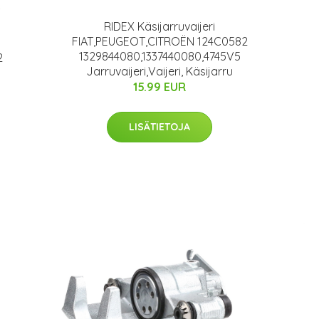
RIDEX Käsijarruvaijeri
FIAT,PEUGEOT,CITROËN 124C0582
1329844080,1337440080,4745V5
2
Jarruvaijeri,Vaijeri, Käsijarru
15.99 EUR
LISÄTIETOJA