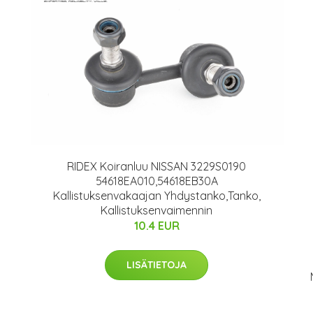
RIDEX Koiranluu NISSAN 3229S0190
54618EA010,54618EB30A
Kallistuksenvakaajan Yhdystanko,Tanko,
Kallistuksenvaimennin
10.4 EUR
LISÄTIETOJA