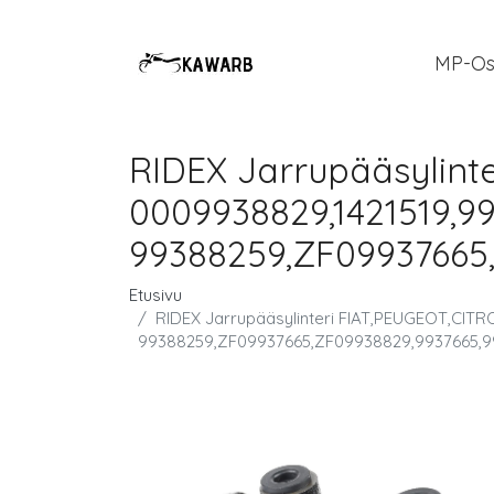
MP-Os
RIDEX Jarrupääsylin
0009938829,1421519,9
99388259,ZF09937665,
Etusivu
RIDEX Jarrupääsylinteri FIAT,PEUGEOT,CI
99388259,ZF09937665,ZF09938829,9937665,9