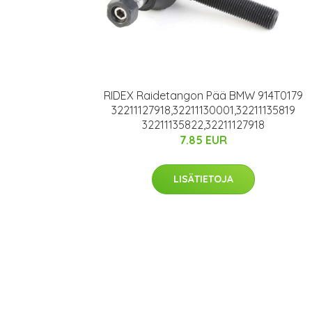
RIDEX Raidetangon Pää BMW 914T0179
32211127918,32211130001,32211135819
32211135822,32211127918
7.85 EUR
LISÄTIETOJA