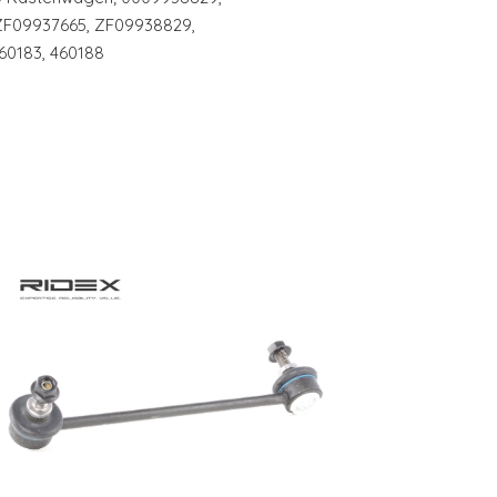
 ZF09937665, ZF09938829,
60183, 460188