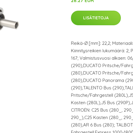
28.27 EUR
LISÄTIETOJA
Reikä-Ø [mm]: 22,2; Materiaali:
Kiinnitysreikien lukumäärä: 2; 
167; Valmistusvuosi alkaen: 
(290),DUCATO Pritsche/Fahrg
(280),DUCATO Pritsche/Fahr
(280),DUCATO Panorama (290
(290),TALENTO Bus (290),TAL
Pritsche/Fahrgestell (280L),J
Kasten (280L),J5 Bus (290P),J
CITROËN: C25 Bus (280_, 290_
290_),C25 Kasten (280_, 290
(280),AR 6 Bus (280); TALBOT:
Fahrgestell,Express 1000-18