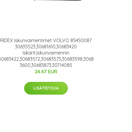
RIDEX Iskunvaimentimet VOLVO 854S0087
30635523,30681610,30683420
Iskarit,Iskunvaimennin
30683422,30683572,30683573,30683598,3068
3600,30683873,30714085
24.47 EUR
LISÄTIETOJA