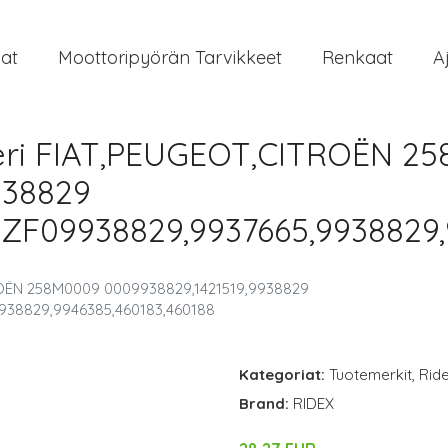
at
Moottoripyörän Tarvikkeet
Renkaat
A
teri FIAT,PEUGEOT,CITROËN 2
938829
ZF09938829,9937665,9938829,
TROËN 258M0009 0009938829,1421519,9938829
938829,9946385,460183,460188
Kategoriat:
Tuotemerkit
,
Rid
Brand:
RIDEX