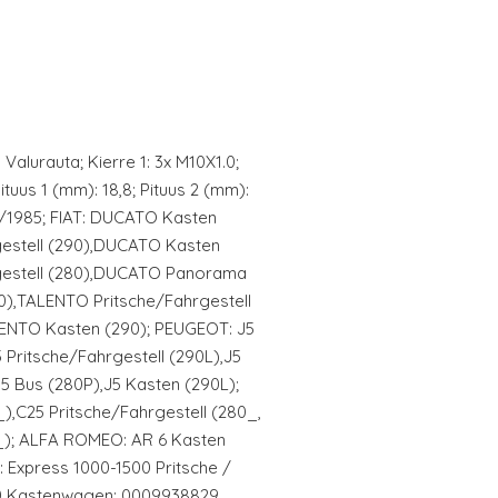
 Valurauta; Kierre 1: 3x M10X1.0;
Pituus 1 (mm): 18,8; Pituus 2 (mm):
06/1985; FIAT: DUCATO Kasten
estell (290),DUCATO Kasten
gestell (280),DUCATO Panorama
),TALENTO Pritsche/Fahrgestell
ENTO Kasten (290); PEUGEOT: J5
5 Pritsche/Fahrgestell (290L),J5
5 Bus (280P),J5 Kasten (290L);
),C25 Pritsche/Fahrgestell (280_,
_); ALFA ROMEO: AR 6 Kasten
 Express 1000-1500 Pritsche /
00 Kastenwagen; 0009938829,