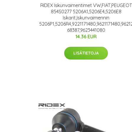
RIDEX Iskunvaimentimet VW,FIAT,PEUGEOT
854S0277 5206A1,5206E4,5206E8
Iskarit,Iskunvaimennin
5206P1,5206R4,9221171480,9621171480,9621
68387,9623441080
14.36 EUR
LISÄTIETOJA