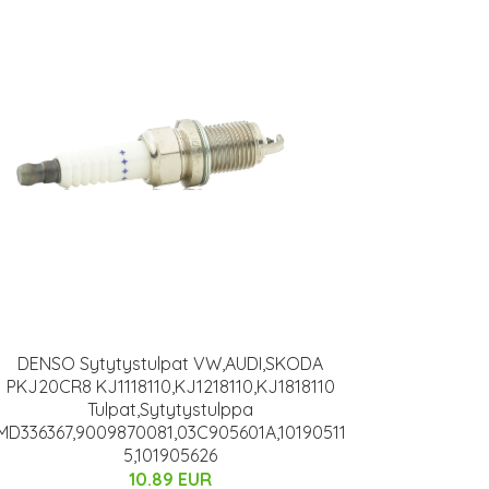
DENSO Sytytystulpat VW,AUDI,SKODA
PKJ20CR8 KJ1118110,KJ1218110,KJ1818110
Tulpat,Sytytystulppa
MD336367,9009870081,03C905601A,10190511
5,101905626
10.89 EUR