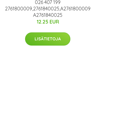
026 407 199
2761800009,2761840025,A2761800009
A2761840025
12.25 EUR
LISÄTIETOJA