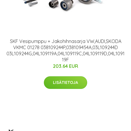
SKF Vesipumppu + Jakohihnasarja VW,AUDI,SKODA
VKMC 01278 038109244P,038109454A,03L109244D
03L109244G,04L109119A,04L109119C,04L109119D,04L1091
19F
203.64 EUR
LISÄTIETOJA