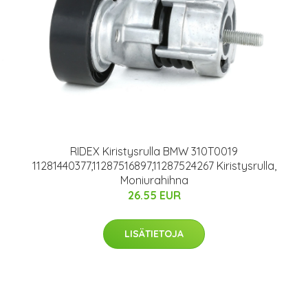
RIDEX Kiristysrulla BMW 310T0019
11281440377,11287516897,11287524267 Kiristysrulla,
Moniurahihna
26.55 EUR
LISÄTIETOJA