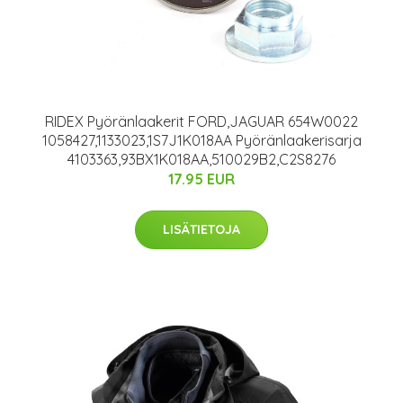
RIDEX Pyöränlaakerit FORD,JAGUAR 654W0022
1058427,1133023,1S7J1K018AA Pyöränlaakerisarja
4103363,93BX1K018AA,510029B2,C2S8276
17.95 EUR
LISÄTIETOJA