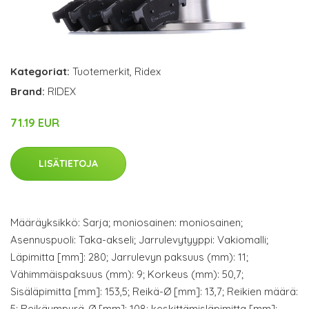
Kategoriat:
Tuotemerkit
,
Ridex
Brand:
RIDEX
71.19 EUR
LISÄTIETOJA
Määräyksikkö: Sarja; moniosainen: moniosainen;
Asennuspuoli: Taka-akseli; Jarrulevytyyppi: Vakiomalli;
Läpimitta [mm]: 280; Jarrulevyn paksuus (mm): 11;
Vähimmäispaksuus (mm): 9; Korkeus (mm): 50,7;
Sisäläpimitta [mm]: 153,5; Reikä-Ø [mm]: 13,7; Reikien määrä:
5; Reikäympyrä-Ø [mm]: 108; keskittämisläpimitta [mm]: