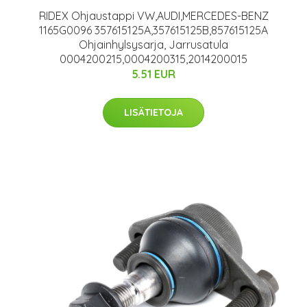
RIDEX Ohjaustappi VW,AUDI,MERCEDES-BENZ
1165G0096 357615125A,357615125B,857615125A
Ohjainhylsysarja, Jarrusatula
0004200215,0004200315,2014200015
5.51 EUR
LISÄTIETOJA