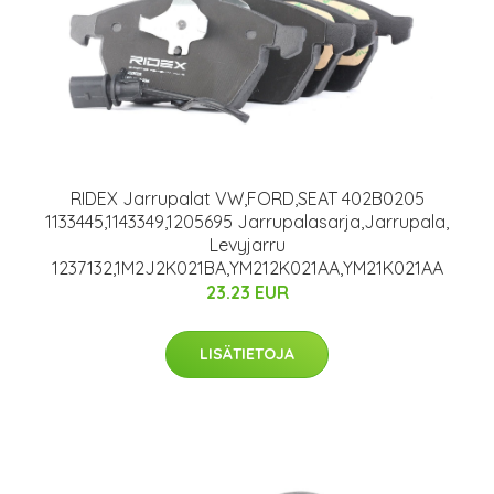
RIDEX Jarrupalat VW,FORD,SEAT 402B0205
1133445,1143349,1205695 Jarrupalasarja,Jarrupala,
Levyjarru
1237132,1M2J2K021BA,YM212K021AA,YM21K021AA
23.23 EUR
LISÄTIETOJA