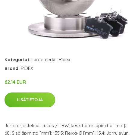
Kategoriat:
Tuotemerkit
,
Ridex
Brand:
RIDEX
62.14 EUR
LISÄTIETOJA
Jarrujärjestelmä: Lucas / TRW; keskittämisläpimitta [mm]:
68; Sisäläpimitta [mm]: 135,5; Reikä-Ø [mm]: 15,4; Jarrulevyn