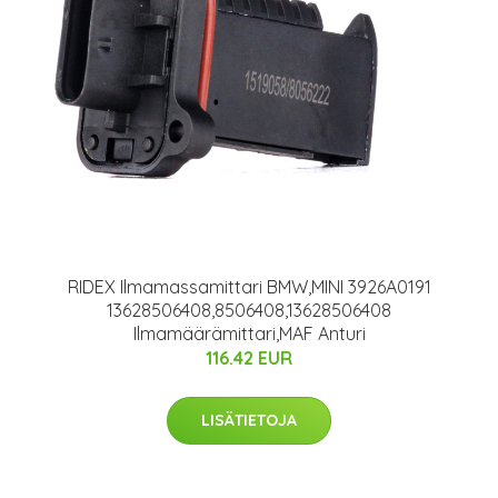
RIDEX Ilmamassamittari BMW,MINI 3926A0191
13628506408,8506408,13628506408
Ilmamäärämittari,MAF Anturi
116.42 EUR
LISÄTIETOJA