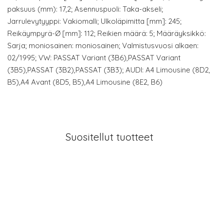
paksuus (mm): 17,2; Asennuspuoli: Taka-akseli;
Jarrulevytyyppi: Vakiomalli; Ulkoläpimitta [mm]: 245;
Reikäympyrä-Ø [mm]: 112; Reikien määrä: 5; Määräyksikkö:
Sarja; moniosainen: moniosainen; Valmistusvuosi alkaen:
02/1995; VW: PASSAT Variant (3B6),PASSAT Variant
(3B5),PASSAT (3B2),PASSAT (3B3); AUDI: A4 Limousine (8D2,
B5),A4 Avant (8D5, B5),A4 Limousine (8E2, B6)
Suositellut tuotteet