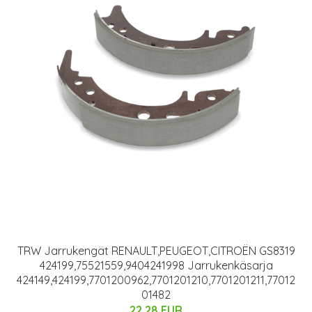
TRW Jarrukengät RENAULT,PEUGEOT,CITROËN GS8319
424199,75521559,9404241998 Jarrukenkäsarja
424149,424199,7701200962,7701201210,7701201211,77012
01482
22.28 EUR