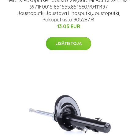
RIDEX Pakoputken Jousto VW,AUDI,MERCEDES-BENZ
3971F0015 854555,854560,90411497
Joustoputki,Joustava Liitosputki,Joustoputki,
Pakoputkisto 90528774
13.05 EUR
LISÄTIETOJA