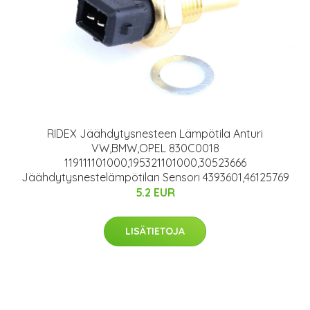
RIDEX Jäähdytysnesteen Lämpötila Anturi
VW,BMW,OPEL 830C0018
119111101000,195321101000,30523666
Jäähdytysnestelämpötilan Sensori 4393601,46125769
5.2 EUR
LISÄTIETOJA