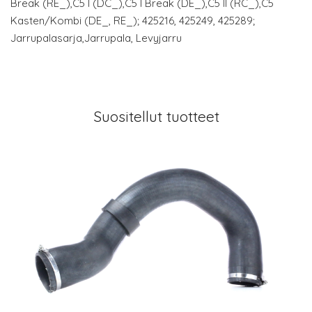
Break (RE_),C5 I (DC_),C5 I Break (DE_),C5 II (RC_),C5
Kasten/Kombi (DE_, RE_); 425216, 425249, 425289;
Jarrupalasarja,Jarrupala, Levyjarru
Suositellut tuotteet