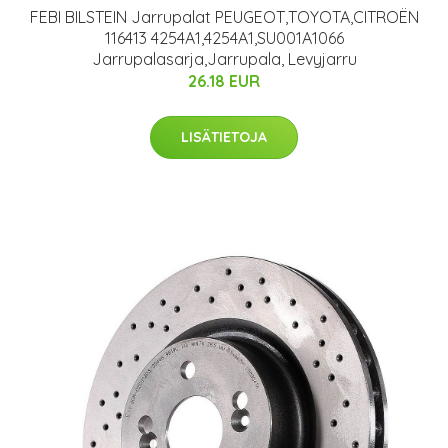
FEBI BILSTEIN Jarrupalat PEUGEOT,TOYOTA,CITROËN
116413 4254A1,4254A1,SU001A1066
Jarrupalasarja,Jarrupala, Levyjarru
26.18 EUR
LISÄTIETOJA