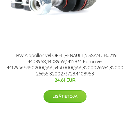
TRW Alapallonivel OPEL,RENAULT,NISSAN JBJ719
4408958,4408959,4412934 Pallonivel
4412936,5450200QAA,5450300QAA,8200026654,82000
26655,8200273728,4408958
24.61 EUR
LISÄTIETOJA