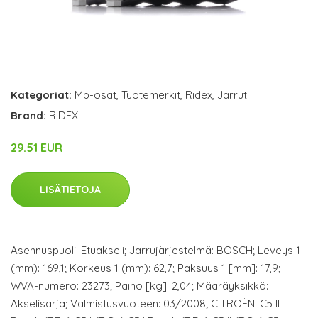
Kategoriat:
Mp-osat
,
Tuotemerkit
,
Ridex
,
Jarrut
Brand:
RIDEX
29.51 EUR
LISÄTIETOJA
Asennuspuoli: Etuakseli; Jarrujärjestelmä: BOSCH; Leveys 1
(mm): 169,1; Korkeus 1 (mm): 62,7; Paksuus 1 [mm]: 17,9;
WVA-numero: 23273; Paino [kg]: 2,04; Määräyksikkö:
Akselisarja; Valmistusvuoteen: 03/2008; CITROËN: C5 II