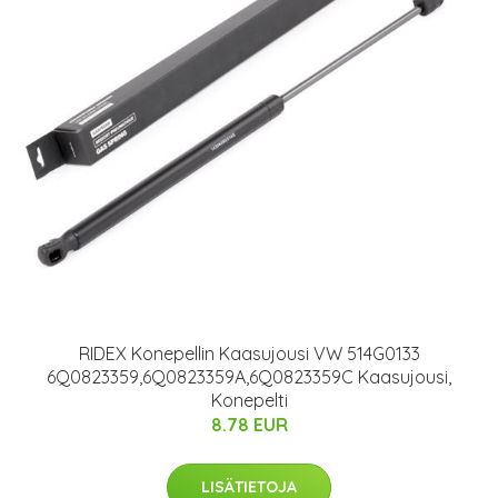
RIDEX Konepellin Kaasujousi VW 514G0133
6Q0823359,6Q0823359A,6Q0823359C Kaasujousi,
Konepelti
8.78 EUR
LISÄTIETOJA