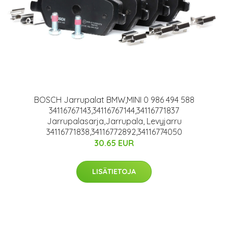
BOSCH Jarrupalat BMW,MINI 0 986 494 588
34116767143,34116767144,34116771837
Jarrupalasarja,Jarrupala, Levyjarru
34116771838,34116772892,34116774050
30.65 EUR
LISÄTIETOJA