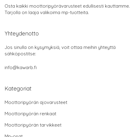
Osta kaikki moottoripyörävarusteet edullisesti kauttamme.
Tarjolla on laaja valikoima mp-tuotteita.
Yhteydenotto
Jos sinulla on kysymyksiä, voit ottaa meihin yhteyttä
sähköpostitse:
info@kawarb.fi
Kategoriat
Moottoripyörän ajovarusteet
Moottoripyörän renkaat
Moottoripyörän tarvikkeet
Mp-osat