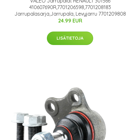
VALEO Jarrupalat RENAULT 301566
410607690R,7701206598,7701208183
Jarrupalasarja,Jarrupala, Levyjarru 7701209808
24.99 EUR
LISÄTIETOJA