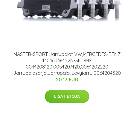
MASTER-SPORT Jarrupalat VW,MERCEDES-BENZ
13046038422N-SET-MS
0044208120,0054207420,0064202220
Jarrupalasarja,Jarrupala, Levyjarru 0064204520
20.17 EUR
LISÄTIETOJA