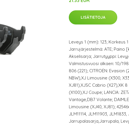
21.33 EUR
LISÄTIETOJA
Leveys 1 (mm): 123; Korkeus 1
Jarrujärjestelmä: ATE; Paino [
Akselisarja; Jarrutyyppi: Levy
Valmistusvuosi alkaen: 10/198
806 (221); CITROËN: Evasion (
NBW),XJ Limousine (X300, X33
XJ81),XJSC Cabrio (X27),XK 8
(X100),XJ Coupe; LANCIA: ZE
Vantage,DB7 Volante; DAIMLE
Limousine (XJ40, XJ81); 42546
JLM11114, JLM11903, JLM1833,
Jarrupalasarja,Jarrupala, Lev