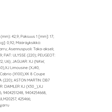
 (mm): 42,9; Paksuus 1 [mm]: 17;
kg]: 0,92; Määräyksikkö:
jarru; Asennuspuoli: Taka-akseli;
9; FIAT: ULYSSE (220); PEUGEOT:
22, U6); JAGUAR: XJ (NAW,
0),XJ Limousine (XJ40,
 Cabrio (X100),XK 8 Coupe
TA (220); ASTON MARTIN: DB7
R: DAIMLER XJ (X30_),XJ
6, 9404251248, 9404254668,
 JLM20257, 425466;
yjarru