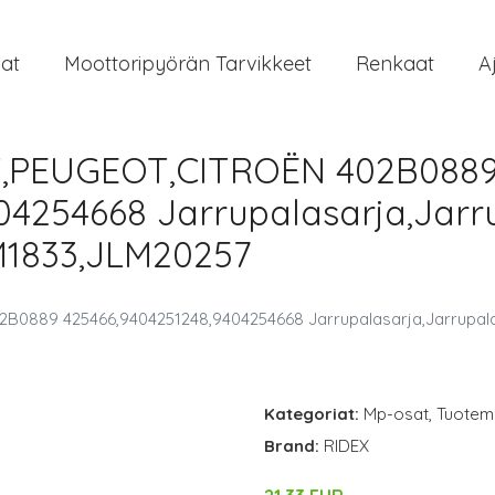
at
Moottoripyörän Tarvikkeet
Renkaat
A
AT,PEUGEOT,CITROËN 402B088
04254668 Jarrupalasarja,Jarru
M1833,JLM20257
2B0889 425466,9404251248,9404254668 Jarrupalasarja,Jarrupala
Kategoriat:
Mp-osat
,
Tuoteme
Brand:
RIDEX