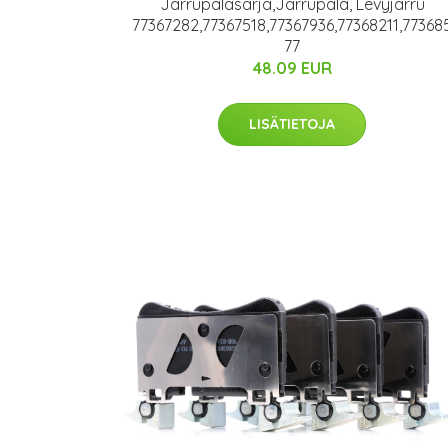
Jarrupalasarja,Jarrupala, Levyjarru
77367282,77367518,77367936,77368211,77368
77
48.09 EUR
LISÄTIETOJA