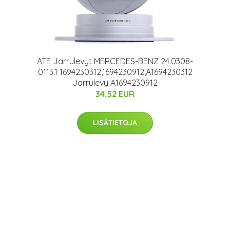
0
ATE Jarrulevyt MERCEDES-BENZ 24.0308-
0113.1 1694230312,1694230912,A1694230312
Jarrulevy A1694230912
34.52 EUR
LISÄTIETOJA