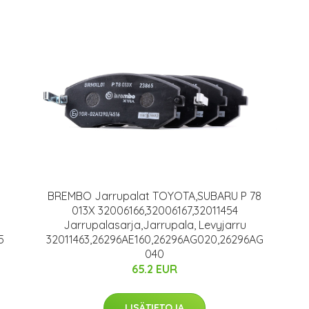
BREMBO Jarrupalat TOYOTA,SUBARU P 78
013X 32006166,32006167,32011454
Jarrupalasarja,Jarrupala, Levyjarru
5
32011463,26296AE160,26296AG020,26296AG
040
65.2 EUR
LISÄTIETOJA