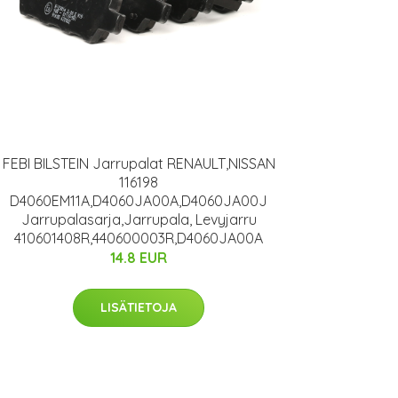
FEBI BILSTEIN Jarrupalat RENAULT,NISSAN
116198
D4060EM11A,D4060JA00A,D4060JA00J
Jarrupalasarja,Jarrupala, Levyjarru
410601408R,440600003R,D4060JA00A
14.8 EUR
LISÄTIETOJA