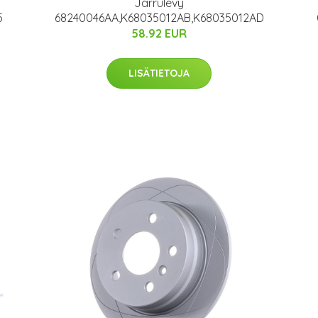
Jarrulevy
5
68240046AA,K68035012AB,K68035012AD
58.92 EUR
LISÄTIETOJA