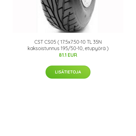
CST CS05 ( 17.5x7.50-10 TL 35N
kaksoistunnus 195/50-10, etupyörä )
81.1 EUR
1
LISÄTIETOJA