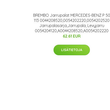
BREMBO Jarrupalat MERCEDES-BENZ P 5
113 0044208520,0054202220,0054202520
Jarrupalasarja,Jarrupala, Levyjarru
0054204120,A0044208520,A0054202220
62.61 EUR
LISÄTIETOJA