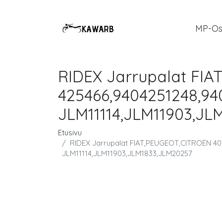
MP-Os
RIDEX Jarrupalat FI
425466,9404251248,94
JLM11114,JLM11903,JL
Etusivu
RIDEX Jarrupalat FIAT,PEUGEOT,CITROËN 40
JLM11114,JLM11903,JLM1833,JLM20257