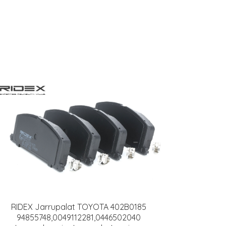
RIDEX Jarrupalat TOYOTA 402B0185
94855748,0049112281,0446502040