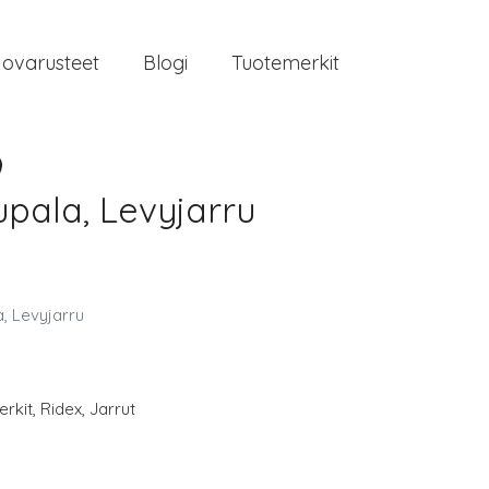
jovarusteet
Blogi
Tuotemerkit
9
pala, Levyjarru
, Levyjarru
rkit
,
Ridex
,
Jarrut