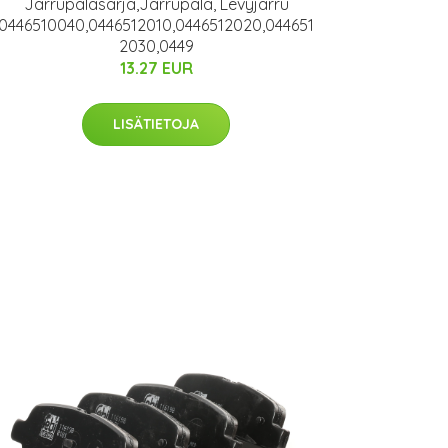
Jarrupalasarja,Jarrupala, Levyjarru
0446510040,0446512010,0446512020,044651
2030,0449
13.27 EUR
LISÄTIETOJA