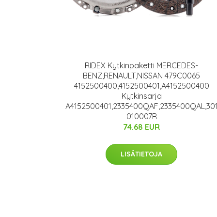
RIDEX Kytkinpaketti MERCEDES-
BENZ,RENAULT,NISSAN 479C0065
4152500400,4152500401,A4152500400
Kytkinsarja
A4152500401,2335400QAF,2335400QAL,30
010007R
74.68 EUR
LISÄTIETOJA