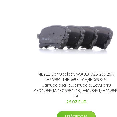
MEYLE Jarrupalat VW,AUDI 025 233 2617
4B3698451,4B3698451A,4E0698451
Jarrupalasarja,Jarrupala, Levyjarru
4E0698451A,4E0698451B,4E4698451,4E46984
1A
26.07 EUR
LISÄTIETOJA